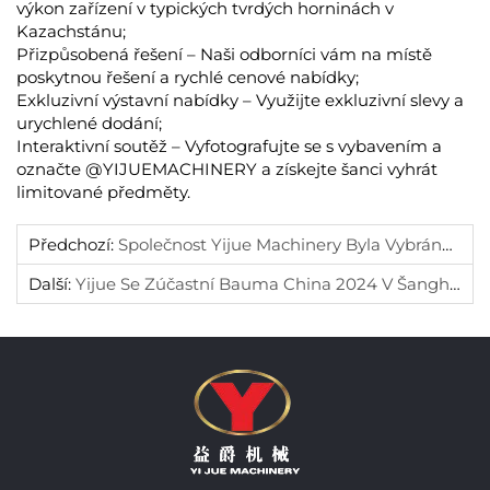
výkon zařízení v typických tvrdých horninách v
Kazachstánu;
Přizpůsobená řešení
– Naši odborníci vám na místě
poskytnou řešení a rychlé cenové nabídky;
Exkluzivní výstavní nabídky
– Využijte exkluzivní slevy a
urychlené dodání;
Interaktivní soutěž
– Vyfotografujte se s vybavením a
označte @YIJUEMACHINERY a získejte šanci vyhrát
limitované předměty.
Předchozí:
Společnost Yijue Machinery Byla Vybrána Jako Součást Oficiální Zahraniční Delegace Úřadu Pro Obchod Města Wuhan A Bude Prezentovat Své Produkty Na Výstavě Pěti Průmyslů Egypt 2026.
Další:
Yijue Se Zúčastní Bauma China 2024 V Šanghaji