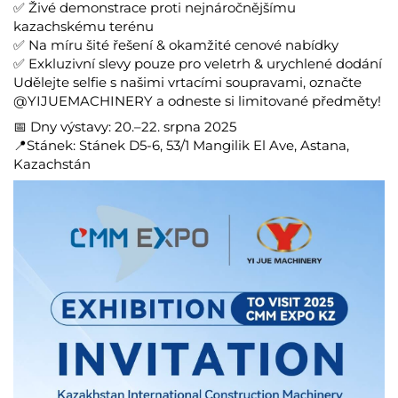
✅ Živé demonstrace proti nejnáročnějšímu
kazachskému terénu
✅ Na míru šité řešení & okamžité cenové nabídky
✅ Exkluzivní slevy pouze pro veletrh & urychlené dodání
Udělejte selfie s našimi vrtacími soupravami, označte
@YIJUEMACHINERY a odneste si limitované předměty!
📅
Dny výstavy:
20.–22. srpna 2025
📍
Stánek:
Stánek D5-6, 53/1 Mangilik El Ave, Astana,
Kazachstán