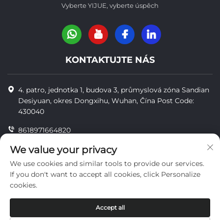
Vyberte YIJUE, vyberte úspěch
KONTAKTUJTE NÁS
4. patro, jednotka 1, budova 3, průmyslová zóna Sandian
Desiyuan, okres Dongxihu, Wuhan, Čína Post Code:
430040
8618971664820
8618971664820
We value your privacy
We use cookies and similar tools to provide our services.
[email protected]
If you don't want to accept all cookies, click Personalize
cookies.
Copyright © Wuhan Yi Jue Tengda Machinery Co., LTD
Accept all
soukromí