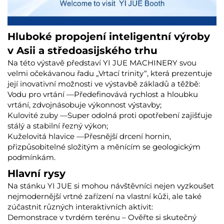
Hluboké propojení inteligentní výroby
v Asii a středoasijského trhu
Na této výstavě představí YI JUE MACHINERY svou
velmi očekávanou řadu „Vrtací trinity“, která prezentuje
její inovativní možnosti ve výstavbě základů a těžbě:
Vodu pro vrtání
—Předefinovává rychlost a hloubku
vrtání, zdvojnásobuje výkonnost výstavby;
Kulovité zuby
—Super odolná proti opotřebení zajišťuje
stálý a stabilní řezný výkon;
Kuželovitá hlavice
—Přesnější drcení hornin,
přizpůsobitelné složitým a měnícím se geologickým
podmínkám.
Hlavní rysy
Na stánku YI JUE si mohou návštěvníci nejen vyzkoušet
nejmodernější vrtné zařízení na vlastní kůži, ale také
zúčastnit různých interaktivních aktivit:
Demonstrace v tvrdém terénu
– Ověřte si skutečný