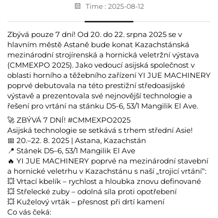
Time : 2025-08-12
Zbývá pouze 7 dní! Od 20. do 22. srpna 2025 se v
hlavním městě Astaně bude konat Kazachstánská
mezinárodní strojírenská a hornická veletržní výstava
(CMMEXPO 2025). Jako vedoucí asijská společnost v
oblasti horního a těžebního zařízení YI JUE MACHINERY
poprvé debutovala na této prestižní středoasijské
výstavě a prezentovala své nejnovější technologie a
řešení pro vrtání na stánku D5-6, 53/1 Mangilik El Ave.
🚀 ZBÝVÁ 7 DNÍ! #CMMEXPO2025
Asijská technologie se setkává s trhem střední Asie!
📅 20.–22. 8. 2025 | Astana, Kazachstán
📍 Stánek D5–6, 53/1 Mangilik El Ave
🔥 YI JUE MACHINERY poprvé na mezinárodní stavební
a hornické veletrhu v Kazachstánu s naší „trojicí vrtání“:
💥 Vrtací kbelík – rychlost a hloubka znovu definované
💥 Střelecké zuby – odolná síla proti opotřebení
💥 Kuželový vrták – přesnost při drtí kamení
Co vás čeká: