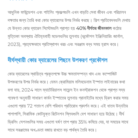
আধুনিক ফাউন্ডেশন এবং পাইলিং প্রকল্পগুলি এখন বাড়তি সেবা জীবন এবং পরিচালন
দক্ষতার জন্য তৈরি করা কোর ব্যারেলের উপর নির্ভর করছে। শিল্প প্রতিবেদনগুলি দেখায়
যে উন্নত কোর ব্যারেল সিস্টেমগুলি প্রাপ্ত হয়
40% দীর্ঘতর জীবনকাল
কঠোর
মৃত্তিকা অবস্থায় ঐতিহ্যবাহী মডেলগুলির তুলনায় (ভূকৌশল ইঞ্জিনিয়ারিং জার্নাল,
2023), প্রত্যক্ষভাবে প্রতিস্থাপন খরচ এবং সরঞ্জাম বন্ধ সময় হ্রাস করে।
দীর্ঘস্থায়ী কোর ব্যারেলের পিছনে উপকরণ প্রকৌশল
কোর ব্যারেলের স্থায়িত্ব প্রকৃতপক্ষে উচ্চ ক্ষমতাসম্পন্ন খাদ এবং কম্পোজিট
উপকরণের উপর নির্ভর করে। যেমন ক্রোমিয়াম মলিবডেনাম ইস্পাত লাইনারের কথা
বলা যায়, 2024 সালে ম্যাটেরিয়ালস সায়েন্স ইন কনস্ট্রাকশন থেকে প্রাপ্ত সদ্য
গবেষণা অনুযায়ী সাধারণ কার্বন ইস্পাতের তুলনায় গ্রানাইটের মধ্যে ড্রিল করার সময়
এগুলো প্রায় 72 শতাংশ বেশি পরিধান প্রতিরোধ প্রদর্শন করে। এই ধাতব উন্নতির
পাশাপাশি, সিরামিক কোটযুক্ত রিটেনশন স্লিভগুলি বেশ সাধারণ হয়ে উঠেছে। দীর্ঘ
ড্রিলিং সেশনগুলির সময় এগুলো ঘর্ষণ তাপ প্রায় 35% কমিয়ে দেয়, যা সময়ের সাথে
সাথে সরঞ্জামের অখণ্ডতা বজায় রাখতে বড় পার্থক্য তৈরি করে।