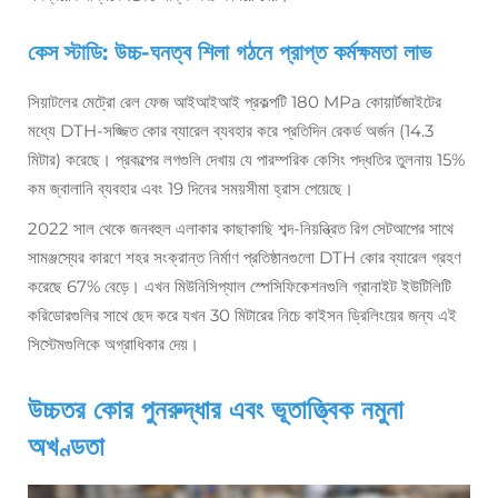
কেস স্টাডি: উচ্চ-ঘনত্ব শিলা গঠনে প্রাপ্ত কর্মক্ষমতা লাভ
সিয়াটলের মেট্রো রেল ফেজ আইআইআই প্রকল্পটি 180 MPa কোয়ার্টজাইটের
মধ্যে DTH-সজ্জিত কোর ব্যারেল ব্যবহার করে প্রতিদিন রেকর্ড অর্জন (14.3
মিটার) করেছে। প্রকল্পের লগগুলি দেখায় যে পারম্পরিক কেসিং পদ্ধতির তুলনায় 15%
কম জ্বালানি ব্যবহার এবং 19 দিনের সময়সীমা হ্রাস পেয়েছে।
2022 সাল থেকে জনবহুল এলাকার কাছাকাছি শব্দ-নিয়ন্ত্রিত রিগ সেটআপের সাথে
সামঞ্জস্যের কারণে শহর সংক্রান্ত নির্মাণ প্রতিষ্ঠানগুলো DTH কোর ব্যারেল গ্রহণ
করেছে 67% বেড়ে। এখন মিউনিসিপ্যাল স্পেসিফিকেশনগুলি গ্রানাইট ইউটিলিটি
করিডোরগুলির সাথে ছেদ করে যখন 30 মিটারের নিচে কাইসন ড্রিলিংয়ের জন্য এই
সিস্টেমগুলিকে অগ্রাধিকার দেয়।
উচ্চতর কোর পুনরুদ্ধার এবং ভূতাত্ত্বিক নমুনা
অখণ্ডতা