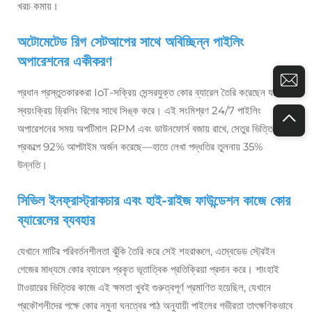
খরচ কমায়।
অটোমেটেড রিগ সেটআপের সাথে অবিচ্ছিন্ন পাইলিং
অপারেশনের একীকরণ
প্রধান প্রস্তুতকারকরা IoT-সক্রিয় সেন্সরযুক্ত কোর ব্যারেল তৈরি করেছেন যা
স্বয়ংক্রিয় ড্রিলিং রিগের সাথে সিঙ্ক করে। এই সংমিশ্রণ 24/7 পাইলিং
অপারেশনের সময় অপটিমাল RPM এবং ডাউনফোর্স বজায় রাখে, সেতুর ভিত্তি
প্রকল্পে 92% আপটাইম অর্জন করেছে—হাতে লেখা পদ্ধতির তুলনায় 35%
উন্নতি।
সিভিল ইনফ্রাস্ট্রাকচার এবং হাই-রাইজ ফাউন্ডেশন কাজে কোর
ব্যারেলের ব্যবহার
যেখানে মাটির পরিবর্তনশীলতা ঝুঁকি তৈরি করে সেই শহরাঞ্চলে, এম্বেডেড স্ট্রেইন
গেজের মাধ্যমে কোর ব্যারেল প্রকৃত ভূতাত্বিক প্রতিক্রিয়া প্রদান করে। শাংহাই
টাওয়ারের ভিত্তির কাজে এই ক্ষমতা খুবই গুরুত্বপূর্ণ প্রমাণিত হয়েছিল, যেখানে
প্রকৌশলীদের পক্ষে কোর নমুনা ঘনত্বের পাঠ অনুযায়ী পাইলের গভীরতা তাৎক্ষণিকভাবে