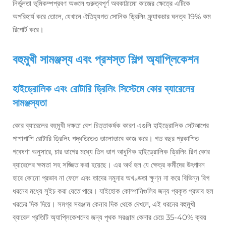
নির্ভুলতা ভূমিকম্পপ্রবণ অঞ্চলে গুরুত্বপূর্ণ অবকাঠামো কাজের ক্ষেত্রে এটিকে
অপরিহার্য করে তোলে, যেখানে ঐতিহ্যগত সোনিক ড্রিলিং ফ্র্যাকচার ঘনত্ব 19% কম
রিপোর্ট করে।
বহুমুখী সামঞ্জস্য এবং প্রশস্ত শিল্প অ্যাপ্লিকেশন
হাইড্রোলিক এবং রোটারি ড্রিলিং সিস্টেমে কোর ব্যারেলের
সামঞ্জস্যতা
কোর ব্যারেলের বহুমুখী দক্ষতা বেশ চিত্তাকর্ষক কারণ এগুলি হাইড্রোলিক সেটআপের
পাশাপাশি রোটারি ড্রিলিং পদ্ধতিতেও ভালোভাবে কাজ করে। গত বছর প্রকাশিত
গবেষণা অনুসারে, চার ভাগের মধ্যে তিন ভাগ আধুনিক হাইড্রোলিক ড্রিলিং রিগ কোর
ব্যারেলের ক্ষমতা সহ সজ্জিত করা হয়েছে। এর অর্থ হল যে ক্ষেত্র কর্মীদের উৎপাদন
হারে কোনো প্রভাব না ফেলে এবং তাদের নমুনার অখণ্ডতা ক্ষুণ্ন না করে বিভিন্ন রিগ
ধরনের মধ্যে সুইচ করা যেতে পারে। যাইহোক কোম্পানিগুলির জন্য প্রকৃত প্রভাব হল
খরচের দিক দিয়ে। সমগ্র সরঞ্জাম কেনার দিক থেকে দেখলে, এই ধরনের বহুমুখী
ব্যারেল প্রতিটি অ্যাপ্লিকেশনের জন্য পৃথক সরঞ্জাম কেনার চেয়ে 35-40% ক্রয়