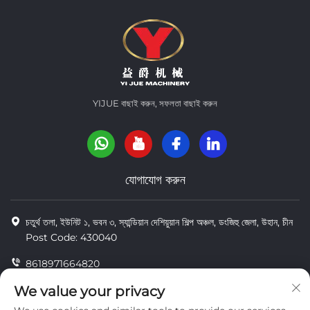
YIJUE বাছাই করুন, সফলতা বাছাই করুন
যোগাযোগ করুন
চতুর্থ তলা, ইউনিট ১, ভবন ৩, স্যান্ডিয়ান দেশিয়ুয়ান শিল্প অঞ্চল, ডংজিহু জেলা, উহান, চীন
Post Code: 430040
8618971664820
8618971664820
We value your privacy