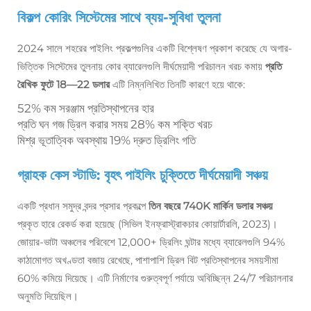
বিকল্প কোরিং সিস্টেমের সাথে ব্যয়-সুবিধা তুলনা
2024 সালে শহরের পাইলিং প্রকল্পগুলির একটি বিশ্লেষণ প্রকাশ করেছে যে অগার-
ভিত্তিক সিস্টেমের তুলনায় কোর ব্যারেলগুলি দীর্ঘমেয়াদী পরিচালন খরচ কমায়
প্রতি
রৈখিক ফুটে 18—22 ডলার
এটি নিম্নলিখিত তিনটি কারণে হয়ে থাকে:
52% কম সরঞ্জাম প্রতিস্থাপনের হার
প্রতি ঘন গজ ড্রিল করার সময় 28% কম শক্তি খরচ
মিশ্র ভূতাত্বিক অবস্থায় 19% দ্রুত ড্রিলিং গতি
গ্রাহক কেস স্টাডি: বৃহৎ পাইলিং চুক্তিতে দীর্ঘমেয়াদী সঞ্চয়
একটি প্রধান সমুদ্র বন্দর প্রসার প্রকল্পে
তিন বছরে 740K মার্কিন ডলার সঞ্চয়
প্রকৃত হারে রেকর্ড করা হয়েছে (সিভিল ইনফ্রাস্ট্রাকচার কোয়ার্টারলি, 2023)।
জোয়ার-ভাটা অঞ্চলের পরিবেশে 12,000+ ড্রিলিং ঘন্টার মধ্যে ব্যারেলগুলি 94%
কাঠামোগত অখণ্ডতা বজায় রেখেছে, পাশাপাশি ড্রিল বিট প্রতিস্থাপনের সময়সীমা
60% কমিয়ে দিয়েছে। এটি নির্মাণের গুরুত্বপূর্ণ পর্যায়ে অবিচ্ছিন্ন 24/7 পরিচালনার
অনুমতি দিয়েছিল।