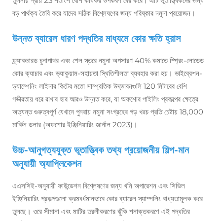
তুলনায় প্রায় 23 শতাংশ বেশি কার্যকর উপকরণ বের করে। এটি ভূতাত্ত্বিকদের জন্য
বড় পার্থক্য তৈরি করে যাদের সঠিক বিশ্লেষণের জন্য পরিষ্কার নমুনা প্রয়োজন।
উন্নত ব্যারেল ধারণ পদ্ধতির মাধ্যমে কোর ক্ষতি হ্রাস
ফ্র্যাকচারড চুনাপাথর এবং শেল স্তরে নমুনা অপসারণ 40% কমাতে স্প্রিং-লোডেড
কোর ক্যাচার এবং ভ্যাকুয়াম-সহায়তা স্থিতিশীলতা ব্যবহার করা হয়। ভাইব্রেশন-
ড্যাম্পেনিং লাইনার কিটের মতো সাম্প্রতিক উদ্ভাবনগুলি 120 মিটারের বেশি
গভীরতায় ধরে রাখার হার আরও উন্নত করে, যা অফশোর পাইলিং প্রকল্পের ক্ষেত্রে
অত্যন্ত গুরুত্বপূর্ণ যেখানে পুনরায় নমুনা সংগ্রহের গড় খরচ প্রতি চেষ্টায় 18,000
মার্কিন ডলার (অফশোর ইঞ্জিনিয়ারিং জার্নাল 2023)।
উচ্চ-আনুগত্যযুক্ত ভূতাত্ত্বিক তথ্য প্রয়োজনীয় শিল্প-মান
অনুযায়ী অ্যাপ্লিকেশন
এএসসিই-অনুযায়ী ফাউন্ডেশন বিশ্লেষণের জন্য খনি অপারেশন এবং সিভিল
ইঞ্জিনিয়ারিং প্রকল্পগুলো ক্রমবর্ধমানভাবে কোর ব্যারেল স্যাম্পলিং বাধ্যতামূলক করে
তুলছে। ওরে সীমানা এবং মাটির তরলীকরণের ঝুঁকি শনাক্তকরণে এই পদ্ধতির