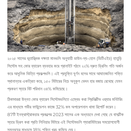
২০২৫ সালের ভূতাত্ত্বিক দক্ষতা মানগুলি অনুযায়ী ডাউন-দ্য-হোল (ডিটিএইচ) হাতুড়ি
সিস্টেম সহ কোর ব্যারেল ব্যবহার করে গ্রানাইট গঠনে ২২% দ্রুত ড্রিলিং গতি অর্জন
করে আধুনিক ভিত্তি প্রকল্পগুলি। এই প্রযুক্তি ঘূর্ণন বলের সাথে আঘাতজনিত শক্তি
স্থানান্তর একত্রিত করে, ১৫০ মিটারের নিচে অনুকূল ভেদন হার বজায় রেখেছে যেমন
প্রকরণ স্তরে বিট পরিধান ৩৪% কমিয়েছে।
ঠিকাদাররা উন্নত কোর ব্যারেল সিস্টেমগুলিতে এম্বেড করা প্রিডিক্টিভ ওয়্যার মনিটরিং
এর মাধ্যমে গভীর ফাউন্ডেশন কাজে 32% কম অপারেশনাল থামা রিপোর্ট করেন।
87টি ইনফ্রাস্ট্রাকচার প্রকল্পের 2023 সালের এক অধ্যয়নে দেখা গেছে যে বাসল্টিক
স্তরে ড্রিল করা প্রতি লিনিয়ার মিটারে এই সিস্টেমগুলি প্যারামিটারের সময়োপযোগী
সমন্বয়ের মাধ্যমে 18% শক্তি খরচ কমিয়ে দেয়।