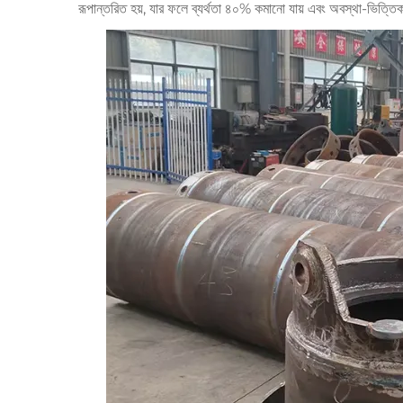
রূপান্তরিত হয়, যার ফলে ব্যর্থতা ৪০% কমানো যায় এবং অবস্থা-ভিত্তিক র