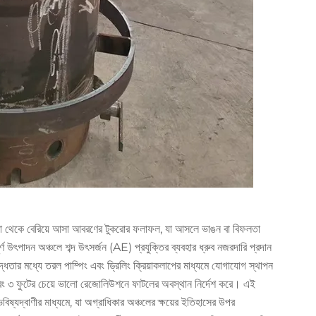
্ধতা থেকে বেরিয়ে আসা আবরণের টুকরোর ফলাফল, যা আসলে ভাঙন বা বিফলতা
উৎপাদন অঞ্চলে শব্দ উৎসর্জন (AE) প্রযুক্তির ব্যবহার ধ্রুব নজরদারি প্রদান
ার মধ্যে তরল পাম্পিং এবং ড্রিলিং ক্রিয়াকলাপের মাধ্যমে যোগাযোগ স্থাপন
রে এবং ৩ ফুটের চেয়ে ভালো রেজোলিউশনে ফাটলের অবস্থান নির্দেশ করে। এই
ভবিষ্যদ্বাণীর মাধ্যমে, যা অগ্রাধিকার অঞ্চলের ক্ষয়ের ইতিহাসের উপর