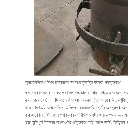
অ্যাকৌস্টিক এমিশন মূল্যায়নের মাধ্যমে ক্লান্তি ব্যর্থতা সনাক্তকরণ
ক্লান্তি বিফলতার সনাক্তকরণ হল উচ্চ চাপের ধোঁয়া নির্গমন এবং আবদ
ঘটার আগেই ঘটে। এটি ভাঙন ঘটার মাস আগেও ঘটতে পারে। উচ্চ-ঝুঁকিপূর্ণ 
করে, কারণ এই অঞ্চলগুলিতে ঐতিহ্যগত নজরদারি পদ্ধতি অসম্ভব। আবদ্ধত
করা হয়, কিন্তু সিগন্যাল প্রক্রিয়াকরণ বিক্ষিপ্ত ঘটনাগুলিকে পৃথক ক
উচ্চ-ঝুঁকিপূর্ণ বিফলতা অঞ্চলগুলির শক্তিকরণ ঘটে মেশিন লার্নিং-ভিত্তিক 