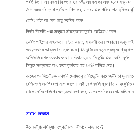
প্রতিষ্ঠিত। এর ফলে বিফলতার হার ০% এর কম হয় এবং ধসের সম্ভাবনা সম্প
AE নজরদারি দ্বারা প্রতিস্থাপিত হয়, যা খরচ এবং পরিবেশগত মুক্তির 
কেসিং পাইপের সেবা আয়ু সর্বাধিক করুন
নির্ভুল সিমেন্টিং-এর মাধ্যমে মাইক্রোঅ্যানুলাই প্রতিরোধ করুন
কেসিং পাইপের অখণ্ডতা নিশ্চিত করতে, ক্ষয়কারী তরল ও চাপের জন্য মাইক্র
অখণ্ডতাকে আক্রমণ ও দুর্বল করে। সিমেন্টিংয়ের নতুন প্রজন্মের প্রযুক
অপ্টিমাইজেশন ব্যবহার করে। সেন্ট্রালাইজার, সিমেন্টিং এবং কেসিং ঘূর্ণ
সিমেন্ট-সংক্রান্ত অখণ্ডতা ব্যর্থতার হার ৪৭% কমিয়ে দেয়।
কাজের পর সিমেন্ট বন্ড লগগুলি মেরামতকৃত সিমেন্টের প্রয়োজনীয়তা মূল্যায়
রেজিনগুলি জনপ্রিয়তা লাভ করছে। এই রেজিনগুলি প্রসারিত ও সংকুচিত হয় এ
থেকে কেসিং পাইপের অখণ্ডতা রক্ষা করে, চাপের পার্থক্যের লোডগুলিকে সহায়
সাধারণ জিজ্ঞাসা
ইলেকট্রোকেমিক্যাল প্রোটেকশন কীভাবে কাজ করে?