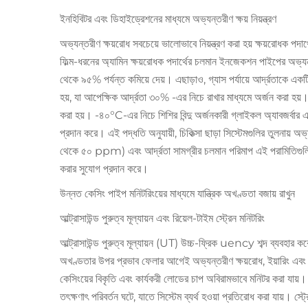
ইনহিবিটর এবং ডিহাইড্রেশনের মাধ্যমে অভ্যন্তরীণ ক্ষয় নিয়ন্ত্রণ
অভ্যন্তরীণ ক্ষয়রোধ সবচেয়ে ভালোভাবে নিয়ন্ত্রণ করা হয় ক্ষয়রোধক পদার্থ
ফিল্ম-ধরনের অ্যামিন ক্ষয়রোধক পদার্থের চলমান ইনজেকশন পাইপের অভ্য
থেকে ৯৫% পর্যন্ত কমিয়ে দেয়। এছাড়াও, গ্যাস পর্যায়ে আর্দ্রতাকে এক
হয়, যা আপেক্ষিক আর্দ্রতা ৩০% -এর নিচে রাখার মাধ্যমে অর্জন করা হয়। এই
করা হয়। -৪০°C-এর নিচে শিশির বিন্দু অর্জনকারী গ্লাইকল অ্যাবজর্বার এবং ক
প্রদান করে। এই পদ্ধতি অনুযায়ী, চিকিত্সা ছাড়া সিস্টেমগুলির তুলনায় অভ
থেকে ৫০ ppm) এবং আর্দ্রতা সামগ্রীর চলমান পরিমাপ এই পরামিতিগুলির বাস্
করার সুযোগ প্রদান করে।
উন্নত কেসিং পাইপ মনিটরিংয়ের মাধ্যমে যান্ত্রিক অখণ্ডতা বজায় রাখুন
আল্ট্রাসাউন্ড পুরুত্ব মূল্যায়ন এবং রিয়েল-টাইম স্ট্রেন মনিটরিং
আল্ট্রাসাউন্ড পুরুত্ব মূল্যায়ন (UT) উচ্চ-ফ্রিক uency শব্দ ব্যবহার করে
অখণ্ডতার উপর প্রভাব ফেলার আগেই অভ্যন্তরীণ ক্ষয়রোধ, ইয়ারিং এবং প
কেসিংয়ের বিকৃতি এবং কার্যকরী লোডের চাপ অবিরামভাবে মনিটর করা যায়। বেন
তৎক্ষণাৎ পরিবর্তন ঘটে, যাতে সিস্টেম ব্যর্থ হওয়া প্রতিরোধ করা যায়। স্ট