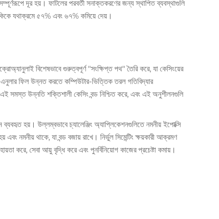
ূর্ণরূপে দূর হয়। ফাটলের পরবর্তী সনাক্তকরণের জন্য স্থাপিত ব্যবস্থাগুলি
ঝুঁকিকে যথাক্রমে ৫৭% এবং ৬৭% কমিয়ে দেয়।
োঅ্যানুলাই বিশেষভাবে গুরুত্বপূর্ণ "সংক্ষিপ্ত পথ" তৈরি করে, যা কেসিংয়ের
্তি এনুলার ফিল উন্নত করতে কম্পিউটার-ভিত্তিক তরল গতিবিদ্যার
ন—এই সমস্ত উন্নতি শক্তিশালী কেসিং বন্ড নিশ্চিত করে, এবং এই অনুশীলনগুলি
নে ব্যবহৃত হয়। উল্লম্বভাবে চ্যালেঞ্জিং অ্যাপ্লিকেশনগুলিতে নমনীয় ইপোক্সি
বং নমনীয় থাকে, যা বন্ড বজায় রাখে। নির্ভুল সিমেন্টিং ক্ষয়কারী আক্রমণ
তা করে, সেবা আয়ু বৃদ্ধি করে এবং পুনর্বিনিয়োগ কাজের প্রচেষ্টা কমায়।