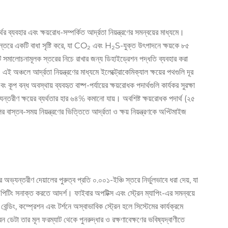
ের ব্যবহার এবং ক্ষয়রোধ-সম্পর্কিত আর্দ্রতা নিয়ন্ত্রণের সমন্বয়ের মাধ্যমে।
ন্তরে একটি বাধা সৃষ্টি করে, যা CO₂ এবং H₂S-যুক্ত উৎপাদনে ক্ষয়কে ৮৫
টি সমালোচনামূলক স্তরের নিচে রাখার জন্য ডিহাইড্রেশন পদ্ধতি ব্যবহার করা
 অঞ্চলে আর্দ্রতা নিয়ন্ত্রণের মাধ্যমে ইলেক্ট্রোকেমিক্যাল ক্ষয়ের পথগুলি দূর
ূপ বন্ধ অবস্থায় ব্যবহৃত বাষ্প-পর্যায়ের ক্ষয়রোধক পদার্থগুলি কার্যকর সুরক্ষা
্যন্তরীণ ক্ষয়ের ব্যর্থতার হার ৬৪% কমানো যায়। অবশিষ্ট ক্ষয়রোধক পদার্থ (২৫
তব-সময় নিয়ন্ত্রণের ভিত্তিতে আর্দ্রতা ও ক্ষয় নিয়ন্ত্রণকে অপ্টিমাইজ
 অভ্যন্তরীণ দেয়ালের পুরুত্ব প্রতি ০.০০১-ইঞ্চি স্তরে নির্ভুলভাবে ধরা দেয়, যা
িটিং সনাক্ত করতে আদর্শ। ফাইবার অপটিক্স এবং স্ট্রেন ম্যাপিং-এর সমন্বয়ে
্ডিং, কম্প্রেশন এবং টর্শনে অস্বাভাবিক স্ট্রেন হলে সিস্টেমের কার্যক্রমে
্রেন ডেটা তার মূল ফরম্যাট থেকে পুনরুদ্ধার ও রক্ষণাবেক্ষণের ভবিষ্যদ্বাণীতে