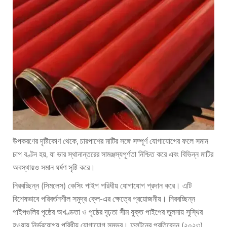
উপকরণের দৃষ্টিকোণ থেকে, চারপাশের মাটির সঙ্গে সম্পূর্ণ যোগাযোগের ফলে সমান
চাপ বণ্টন হয়, যা ভার স্থানান্তরের সামঞ্জস্যপূর্ণতা নিশ্চিত করে এবং বিভিন্ন মাটির
অবস্থায়ও সমান ঘর্ষণ সৃষ্টি করে।
নিরবচ্ছিন্ন (সিমলেস) কেসিং পাইপ পরিধীয় যোগাযোগ প্রদান করে। এটি
বিশেষভাবে পরিবর্তনশীল সমুদ্র ক্লে-এর ক্ষেত্রে প্রয়োজনীয়। নিরবচ্ছিন্ন
পাইপগুলির পৃষ্ঠের অখণ্ডতা ও পৃষ্ঠের দৃঢ়তা সীম যুক্ত পাইপের তুলনায় সুস্থির
হওয়ায় নির্ভরযোগ্য পরিধীয় যোগাযোগ সম্ভব। ফুলটনের প্রতিবেদন (২০২৩)