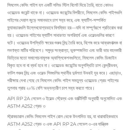
সিমলেস কেসিং পাইপ হল একটি সলিড স্টিল বিলেট দিয়ে তৈরি, যাতে কোনও
ওয়েল্ডেড জয়েন্ট থাকে না। ওয়েল্ডেড জয়েন্টের বিপরীতে, সিমলেস কেসিং পাইপগুলি
পাইপের দেয়াল জুড়ে সমানভাবে চাপ সহ্য করে, এবং ফ্যাটিগ-সম্পর্কিত
ফ্র্যাকচারগুলি উল্লেখযোগ্যভাবে বিলম্বিত হয়—যদি না সম্পূর্ণরূপে প্রতিরোধ করা
হয়। ওয়েল্ডেড পাইপের ফ্যাটিগ সাধারণত অপরিহার্য এবং ওয়েল্ডগুলির কারণে
ঘটে। ওয়েল্ডের উপস্থিতি ক্ষয়ের শুরুর বিন্দু তৈরি করে, বিশেষ করে আক্রমণাত্মক বা
লবণাক্ত মাটির পরিবেশে। সমুদ্র সংক্রান্ত, ভূকম্পজনিত এবং ভারী ভার বহনকারী
ভিত্তির মতো সমালোচনামূলক অ্যাপ্লিকেশনগুলিতে, সিমলেস কেসিং ডিজাইন
বিকৃত হবে না বা ব্যর্থ হবে না। ওয়েল্ডেড জয়েন্টের অনুপস্থিতি চাপ কেন্দ্রীভবন,
ফাটল শুরুর বিন্দু এবং ওয়েল্ড সিমগুলির স্থানীয় দুর্বলতা উভয়ই দূর করে। এছাড়াও,
পরীক্ষায় দেখা গেছে যে সিমলেস কেসিং পাইপ সমতুল্য ওয়েল্ডেড গ্রেড পাইপের
তুলনায় প্রায় ২০% বেশি অভ্যন্তরীণ চাপ সহ্য করতে পারে।
API RP 2A লেভেল ৩ ইয়েল্ড স্ট্রেন্থ এবং ডাক্টিলিটি অনুযায়ী অনুমোদিত এবং
ASTM A252 গ্রেড ৩
স্ট্রাকচারাল কেসিং সিমলেস পাইপ রোল থেকে উৎপাদিত হয়, যা ধারাবাহিকভাবে
ASTM A252 গ্রেড ৩ এবং API RP 2A লেভেল ৩-এর যান্ত্রিক