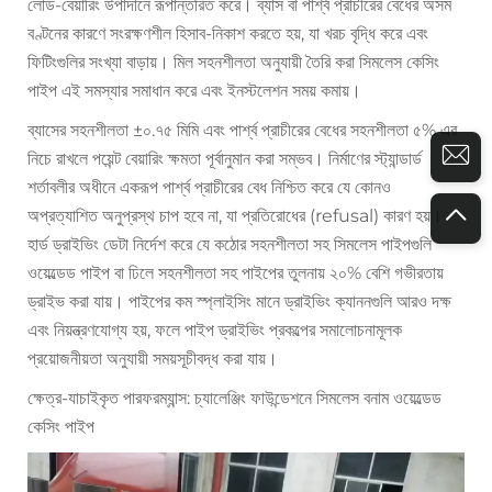
লোড-বেয়ারিং উপাদানে রূপান্তরিত করে। ব্যাস বা পার্শ্ব প্রাচীরের বেধের অসম
বণ্টনের কারণে সংরক্ষণশীল হিসাব-নিকাশ করতে হয়, যা খরচ বৃদ্ধি করে এবং
ফিটিংগুলির সংখ্যা বাড়ায়। মিল সহনশীলতা অনুযায়ী তৈরি করা সিমলেস কেসিং
পাইপ এই সমস্যার সমাধান করে এবং ইনস্টলেশন সময় কমায়।
ব্যাসের সহনশীলতা ±০.৭৫ মিমি এবং পার্শ্ব প্রাচীরের বেধের সহনশীলতা ৫% এর
নিচে রাখলে পয়েন্ট বেয়ারিং ক্ষমতা পূর্বানুমান করা সম্ভব। নির্মাণের স্ট্যান্ডার্ড
শর্তাবলীর অধীনে একরূপ পার্শ্ব প্রাচীরের বেধ নিশ্চিত করে যে কোনও
অপ্রত্যাশিত অনুপ্রস্থ চাপ হবে না, যা প্রতিরোধের (refusal) কারণ হয়।
হার্ড ড্রাইভিং ডেটা নির্দেশ করে যে কঠোর সহনশীলতা সহ সিমলেস পাইপগুলি
ওয়েল্ডেড পাইপ বা ঢিলে সহনশীলতা সহ পাইপের তুলনায় ২০% বেশি গভীরতায়
ড্রাইভ করা যায়। পাইপের কম স্প্লাইসিং মানে ড্রাইভিং ক্যাননগুলি আরও দক্ষ
এবং নিয়ন্ত্রণযোগ্য হয়, ফলে পাইপ ড্রাইভিং প্রকল্পের সমালোচনামূলক
প্রয়োজনীয়তা অনুযায়ী সময়সূচীবদ্ধ করা যায়।
ক্ষেত্র-যাচাইকৃত পারফরম্যান্স: চ্যালেঞ্জিং ফাউন্ডেশনে সিমলেস বনাম ওয়েল্ডেড
কেসিং পাইপ