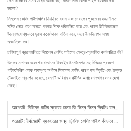
কেন আকারের সীমার মধ্যে আরও কড়া সহনশীলতা বিশিষ্ট পাইপ ব্যবহার করা
ভালো?
সিমলেস কেসিং পাইপগুলির নিয়ন্ত্রিত ব্যাস এবং দেয়ালের পুরুত্বের সহনশীলতা
সঠিক লোড ধারণ ক্ষমতা গণনার দিকে পরিচালিত করে এবং পাইল রিফিউজালকে
উল্লেখযোগ্যভাবে হ্রাস করে/আরও বাতিল করে, ফলে ইনস্টলেশন সময়
ত্বরান্বিত হয়।
চাহিদাপূর্ণ প্রকল্পগুলিতে সিমলেস কেসিং পাইপের ক্ষেত্র-প্রমাণিত কার্যকারিতা কী?
উত্তর সাগরের অফশোর বাতাসের টারবাইন ইনস্টলেশন সহ বিভিন্ন প্রকল্পে
পরিবর্তনশীল লোড অবস্থার অধীনে সিমলেস কেসিং পাইপ কম বিকৃতি এবং উন্নত
টেকসইতা প্রদর্শন করেছে, যেমনটি অবিরাম ড্রাইভিং অপারেশনগুলির সময় দেখা
গেছে।
আগেরটি :
বিভিন্ন মাটির স্তরের জন্য কি ভিন্ন ভিন্ন ড্রিলিং বালতির প্রয়োজন?
পরেরটি :
দীর্ঘমেয়াদী ব্যবহারের জন্য ড্রিলিং কেসিং পাইপ কীভাবে রক্ষণাবেক্ষণ করবেন?