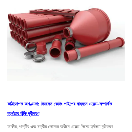
কাঠামোগত অখণ্ডতা: সিমলেস কেসিং পাইপের মাধ্যমে ওয়েল্ড-সম্পর্কিত
ব্যর্থতার ঝুঁকি দূরীকরণ
অক্ষীয়, পার্শ্বীয় এবং চক্রীয় লোডের অধীনে ওয়েল্ড সিমের দুর্বলতা দূরীকরণ