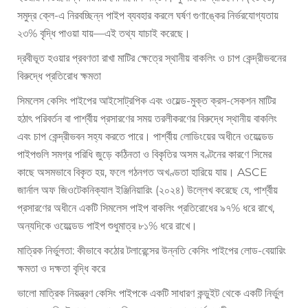
সমুদ্র ক্লে-এ নিরবচ্ছিন্ন পাইপ ব্যবহার করলে ঘর্ষণ গুণাঙ্কের নির্ভরযোগ্যতায়
২৩% বৃদ্ধি পাওয়া যায়—এই তথ্য যাচাই করেছে।
দ্রবীভূত হওয়ার প্রবণতা রাখা মাটির ক্ষেত্রে স্থানীয় বাকলিং ও চাপ কেন্দ্রীভবনের
বিরুদ্ধে প্রতিরোধ ক্ষমতা
সিমলেস কেসিং পাইপের আইসোট্রপিক এবং ওয়েল্ড-মুক্ত ক্রস-সেকশন মাটির
হঠাৎ পরিবর্তন বা পার্শ্বীয় প্রসারণের সময় তরলীকরণের বিরুদ্ধে স্থানীয় বাকলিং
এবং চাপ কেন্দ্রীভবন সহ্য করতে পারে। পার্শ্বীয় লোডিংয়ের অধীনে ওয়েল্ডেড
পাইপগুলি সমগ্র পরিধি জুড়ে কঠিনতা ও বিকৃতির অসম বণ্টনের কারণে সিমের
কাছে অসমভাবে বিকৃত হয়, ফলে গঠনগত অখণ্ডতা হারিয়ে যায়। ASCE
জার্নাল অফ জিওটেকনিক্যাল ইঞ্জিনিয়ারিং (২০২৪) উল্লেখ করেছে যে, পার্শ্বীয়
প্রসারণের অধীনে একটি সিমলেস পাইপ বাকলিং প্রতিরোধের ৯৭% ধরে রাখে,
অন্যদিকে ওয়েল্ডেড পাইপ শুধুমাত্র ৮১% ধরে রাখে।
মাত্রিক নির্ভুলতা: কীভাবে কঠোর টলারেন্সের উন্নতি কেসিং পাইপের লোড-বেয়ারিং
ক্ষমতা ও দক্ষতা বৃদ্ধি করে
ভালো মাত্রিক নিয়ন্ত্রণ কেসিং পাইপকে একটি সাধারণ কন্ডুইট থেকে একটি নির্ভুল