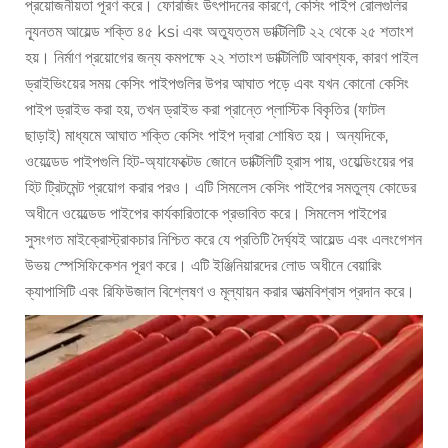
প্রয়োজনীয়তা পূরণ করে। ফোরজিং উৎপাদনের কারণে, কেসিং পাইপ রোলগুলির
ন্যূনতম আয়েল্ড শক্তি ৪৫ ksi এবং অত্যুত্তম ডাক্টিলিটি ২২ থেকে ২৫ শতাংশ
হয়। নির্মাণ প্রয়োগের জন্য কমপক্ষে ২২ শতাংশ ডাক্টিলিটি আবশ্যক, কারণ পাইল
ড্রাইভিংয়ের সময় কেসিং পাইপগুলির উপর আঘাত পড়ে এবং যখন কোনো কেসিং
পাইপ ড্রাইভ করা হয়, তখন ড্রাইভ করা প্রান্তে প্লাস্টিক বিকৃতির (ফাটল
ছাড়াই) মাধ্যমে আঘাত শক্তি কেসিং পাইপ দ্বারা শোষিত হয়। অন্যদিকে,
ওয়েল্ডেড পাইপগুলি হিট-অ্যাফেক্টেড জোনে ডাক্টিলিটি হ্রাস পায়, ওয়েল্ডিংয়ের পর
হিট ট্রিটমেন্ট প্রয়োগ করার পরও। এটি সিমলেস কেসিং পাইপের সমতুল্য কোডের
অধীনে ওয়েল্ডেড পাইপের কার্যকারিতাকে প্রভাবিত করে। সিমলেস পাইপের
সুসংগত মাইক্রোস্ট্রাকচার নিশ্চিত করে যে প্রতিটি দৈর্ঘ্যই আয়েল্ড এবং এলংগেশন
উভয় স্পেসিফিকেশন পূরণ করে। এটি ইঞ্জিনিয়ারদের লোড অধীনে বেয়ারিং
ক্যাপাসিটি এবং রিফিউজাল বিশ্লেষণ ও মূল্যায়ন করার আত্মবিশ্বাস প্রদান করে।