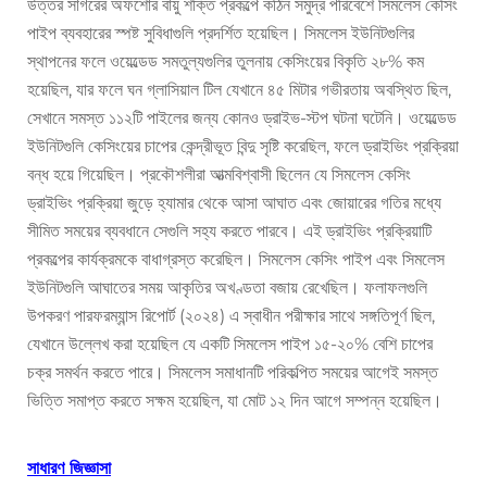
উত্তর সাগরের অফশোর বায়ু শক্তি প্রকল্পে কঠিন সমুদ্র পরিবেশে সিমলেস কেসিং
পাইপ ব্যবহারের স্পষ্ট সুবিধাগুলি প্রদর্শিত হয়েছিল। সিমলেস ইউনিটগুলির
স্থাপনের ফলে ওয়েল্ডেড সমতুল্যগুলির তুলনায় কেসিংয়ের বিকৃতি ২৮% কম
হয়েছিল, যার ফলে ঘন গ্লাসিয়াল টিল যেখানে ৪৫ মিটার গভীরতায় অবস্থিত ছিল,
সেখানে সমস্ত ১১২টি পাইলের জন্য কোনও ড্রাইভ-স্টপ ঘটনা ঘটেনি। ওয়েল্ডেড
ইউনিটগুলি কেসিংয়ের চাপের কেন্দ্রীভূত বিন্দু সৃষ্টি করেছিল, ফলে ড্রাইভিং প্রক্রিয়া
বন্ধ হয়ে গিয়েছিল। প্রকৌশলীরা আত্মবিশ্বাসী ছিলেন যে সিমলেস কেসিং
ড্রাইভিং প্রক্রিয়া জুড়ে হ্যামার থেকে আসা আঘাত এবং জোয়ারের গতির মধ্যে
সীমিত সময়ের ব্যবধানে সেগুলি সহ্য করতে পারবে। এই ড্রাইভিং প্রক্রিয়াটি
প্রকল্পের কার্যক্রমকে বাধাগ্রস্ত করেছিল। সিমলেস কেসিং পাইপ এবং সিমলেস
ইউনিটগুলি আঘাতের সময় আকৃতির অখণ্ডতা বজায় রেখেছিল। ফলাফলগুলি
উপকরণ পারফরম্যান্স রিপোর্ট (২০২৪) এ স্বাধীন পরীক্ষার সাথে সঙ্গতিপূর্ণ ছিল,
যেখানে উল্লেখ করা হয়েছিল যে একটি সিমলেস পাইপ ১৫-২০% বেশি চাপের
চক্র সমর্থন করতে পারে। সিমলেস সমাধানটি পরিকল্পিত সময়ের আগেই সমস্ত
ভিত্তি সমাপ্ত করতে সক্ষম হয়েছিল, যা মোট ১২ দিন আগে সম্পন্ন হয়েছিল।
সাধারণ জিজ্ঞাসা