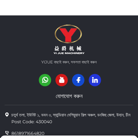
YIJUE বাছাই করুন, সফলতা বাছাই করুন
যোগাযোগ করুন
চতুর্থ তলা, ইউনিট ১, ভবন ৩, স্যান্ডিয়ান দেশিয়ুয়ান শিল্প অঞ্চল, ডংজিহু জেলা, উহান, চীন
Post Code: 430040
8618971664820