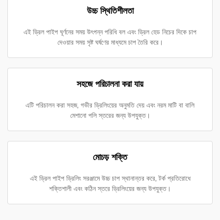
উচ্চ স্থিতিশীলতা
এই ড্রিল পাইপ ঘূর্ণনের সময় উৎপন্ন পরিধি বল এবং ড্রিল হেড নিচের দিকে চাপ
দেওয়ার সময় সৃষ্ট ঘর্ষণের মাধ্যমে চাপ তৈরি করে।
সহজে পরিচালনা করা যায়
এটি পরিচালন করা সহজ, গভীর ড্রিলিংয়ের অনুমতি দেয় এবং নরম মাটি বা বালি
মেশানো পলি স্তরের জন্য উপযুক্ত।
মোচড় শক্তি
এই ড্রিল পাইপ ড্রিলিং সরঞ্জামে উচ্চ চাপ স্থানান্তর করে, টর্ক প্রতিরোধে
শক্তিশালী এবং কঠিন স্তরে ড্রিলিংয়ের জন্য উপযুক্ত।