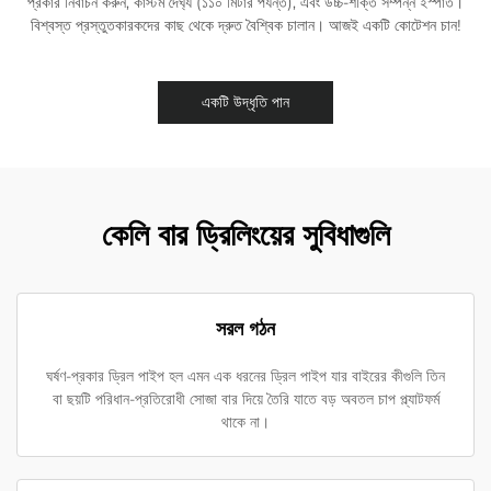
প্রকার নির্বাচন করুন, কাস্টম দৈর্ঘ্য (১১০ মিটার পর্যন্ত), এবং উচ্চ-শক্তি সম্পন্ন ইস্পাত।
বিশ্বস্ত প্রস্তুতকারকদের কাছ থেকে দ্রুত বৈশ্বিক চালান। আজই একটি কোটেশন চান!
একটি উদ্ধৃতি পান
কেলি বার ড্রিলিংয়ের সুবিধাগুলি
সরল গঠন
ঘর্ষণ-প্রকার ড্রিল পাইপ হল এমন এক ধরনের ড্রিল পাইপ যার বাইরের কীগুলি তিন
বা ছয়টি পরিধান-প্রতিরোধী সোজা বার দিয়ে তৈরি যাতে বড় অবতল চাপ প্ল্যাটফর্ম
থাকে না।