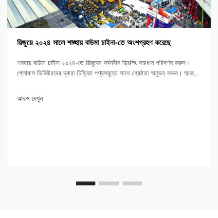
য়িজুয়ে ২০২৪ সালে শাঙ্হায় বাউমা চাইনা-তে অংশগ্রহণ করেছে
শাঙ্হায় বাউমা চাইনা ২০২৪-তে য়িজুয়ের সর্বনবীন ড্রিলিং সমাধান পরিদর্শন করুন।
গ্লোবাল ভিজিটরদের দ্বারা চিহ্নিত পণ্যসমূহের সাথে শ্রেষ্ঠতা অনুভব করুন। আজই
আরও জানুন!
আরও দেখুন