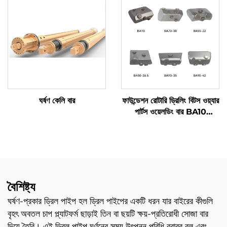
ঘর্ষণ কেলি বার
ফাউন্ডেশন রোটারি ড্রিলিং বিটস ওয়্যার
পার্টস ওয়েলডিং বার BA10
BA50-26.5 BA70-38
BA90-35 BA55-22
BA90-42 কেসিং ব্যারেলের জন্য
বৈশিষ্ট্য
ঘর্ষণ-প্রকার ড্রিল পাইপ হল ড্রিল পাইপের একটি ধরন যার বাইরের কীগুলি
বৃহৎ অবতল চাপ প্ল্যাটফর্ম ছাড়াই তিন বা ছয়টি ক্ষয়-প্রতিরোধী সোজা বার
দিয়ে তৈরি। এই ড্রিল পাইপ ঘূর্ণনের সময় উৎপন্ন পরিধি বরাবর বল এবং