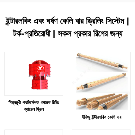
ইন্টারলকিং এবং ঘর্ষণ কেলি বার ড্রিলিং সিস্টেম |
টর্ক-প্রতিরোধী | সকল প্রকার রিগের জন্য
নিম্নমুখী পথনির্দেশক ধনাত্মক রিমিং
ব্যারেল ড্রিল
ইয়িজু ইন্টারলকিং কেলি বার