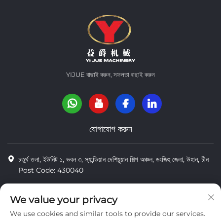
YIJUE বাছাই করুন, সফলতা বাছাই করুন
যোগাযোগ করুন
চতুর্থ তলা, ইউনিট ১, ভবন ৩, স্যান্ডিয়ান দেশিয়ুয়ান শিল্প অঞ্চল, ডংজিহু জেলা, উহান, চীন
Post Code: 430040
8618971664820
We value your privacy
8618971664820
We use cookies and similar tools to provide our services.
[email protected]