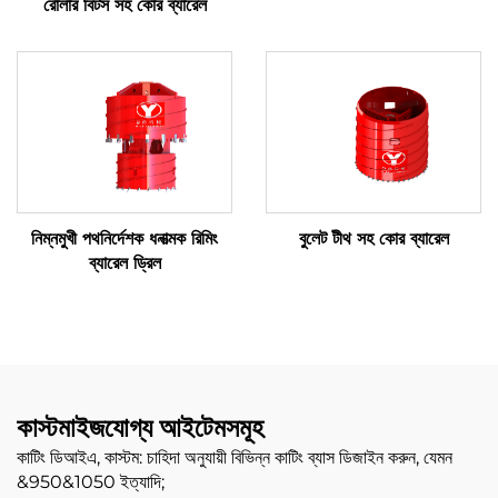
রোলার বিটস সহ কোর ব্যারেল
নিম্নমুখী পথনির্দেশক ধনাত্মক রিমিং
বুলেট টীথ সহ কোর ব্যারেল
ব্যারেল ড্রিল
কাস্টমাইজযোগ্য আইটেমসমূহ
কাটিং ডিআইএ, কাস্টম: চাহিদা অনুযায়ী বিভিন্ন কাটিং ব্যাস ডিজাইন করুন, যেমন
&950&1050 ইত্যাদি;