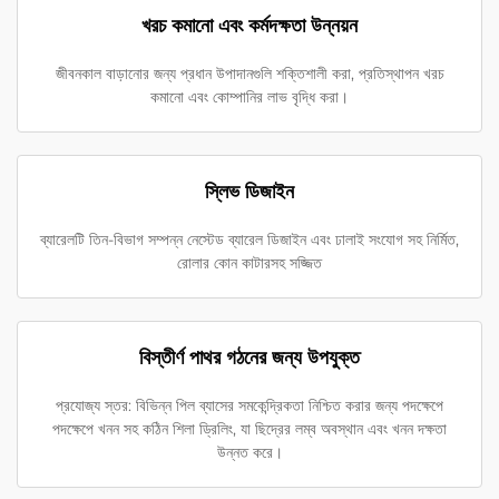
খরচ কমানো এবং কর্মদক্ষতা উন্নয়ন
জীবনকাল বাড়ানোর জন্য প্রধান উপাদানগুলি শক্তিশালী করা, প্রতিস্থাপন খরচ
কমানো এবং কোম্পানির লাভ বৃদ্ধি করা।
স্লিভ ডিজাইন
ব্যারেলটি তিন-বিভাগ সম্পন্ন নেস্টেড ব্যারেল ডিজাইন এবং ঢালাই সংযোগ সহ নির্মিত,
রোলার কোন কাটারসহ সজ্জিত
বিস্তীর্ণ পাথর গঠনের জন্য উপযুক্ত
প্রযোজ্য স্তর: বিভিন্ন পিল ব্যাসের সমকেন্দ্রিকতা নিশ্চিত করার জন্য পদক্ষেপে
পদক্ষেপে খনন সহ কঠিন শিলা ড্রিলিং, যা ছিদ্রের লম্ব অবস্থান এবং খনন দক্ষতা
উন্নত করে।