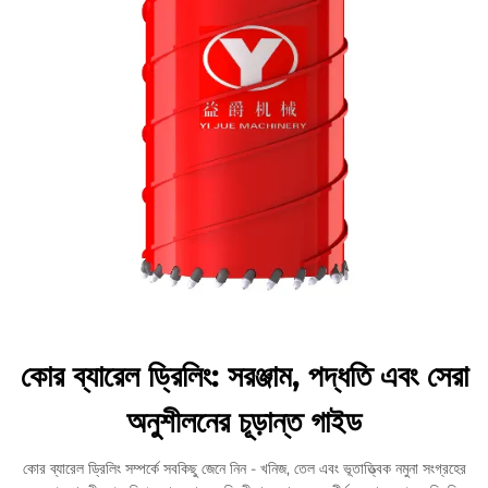
কোর ব্যারেল ড্রিলিং: সরঞ্জাম, পদ্ধতি এবং সেরা
অনুশীলনের চূড়ান্ত গাইড
কোর ব্যারেল ড্রিলিং সম্পর্কে সবকিছু জেনে নিন - খনিজ, তেল এবং ভূতাত্ত্বিক নমুনা সংগ্রহের