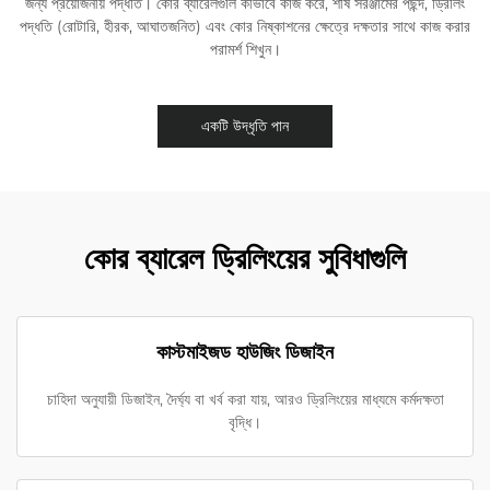
জন্য প্রয়োজনীয় পদ্ধতি। কোর ব্যারেলগুলি কীভাবে কাজ করে, শীর্ষ সরঞ্জামের পছন্দ, ড্রিলিং
পদ্ধতি (রোটারি, হীরক, আঘাতজনিত) এবং কোর নিষ্কাশনের ক্ষেত্রে দক্ষতার সাথে কাজ করার
পরামর্শ শিখুন।
একটি উদ্ধৃতি পান
কোর ব্যারেল ড্রিলিংয়ের সুবিধাগুলি
কাস্টমাইজড হাউজিং ডিজাইন
চাহিদা অনুযায়ী ডিজাইন, দৈর্ঘ্য বা খর্ব করা যায়, আরও ড্রিলিংয়ের মাধ্যমে কর্মদক্ষতা
বৃদ্ধি।