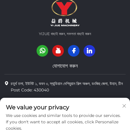
YIJUE বাছাই করুন, সফলতা বাছাই করুন
যোগাযোগ করুন
চতুর্থ তলা, ইউনিট ১, ভবন ৩, স্যান্ডিয়ান দেশিয়ুয়ান শিল্প অঞ্চল, ডংজিহু জেলা, উহান, চীন
Post Code: 430040
8618971664820
We value your privacy
8618971664820
We use cookies and similar tools to provide our services.
[email protected]
If you don't want to accept all cookies, click Personalize
cookies.