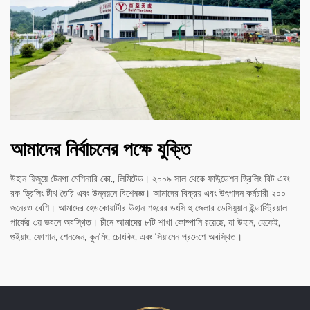
আমাদের নির্বাচনের পক্ষে যুক্তি
উহান য়িজুয়ে টেনগা মেশিনারি কো., লিমিটেড। ২০০৯ সাল থেকে ফাউন্ডেশন ড্রিলিং বিট এবং
রক ড্রিলিং টীথ তৈরি এবং উন্নয়নে বিশেষজ্ঞ। আমাদের বিক্রয় এবং উৎপাদন কর্মচারী ২০০
জনেরও বেশি। আমাদের হেডকোয়ার্টার উহান শহরের ডংসি হু জেলার ডেসিয়ুয়ান ইন্ডাস্ট্রিয়াল
পার্কের ৩য় ভবনে অবস্থিত। চীনে আমাদের ৮টি শাখা কোম্পানি রয়েছে, যা উহান, হেফেই,
গুইয়াং, ফোশান, শেনজেন, কুনমিং, চোংকিং, এবং সিয়ামেন প্রদেশে অবস্থিত।