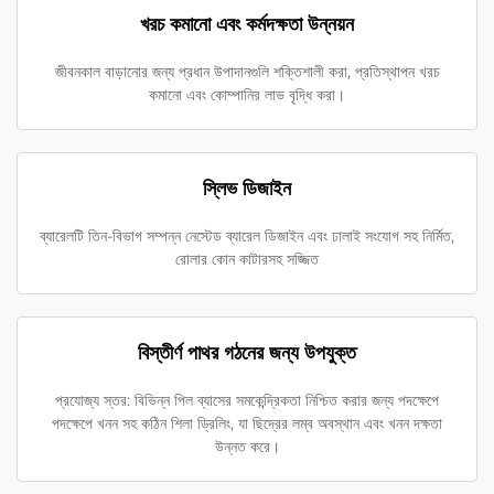
খরচ কমানো এবং কর্মদক্ষতা উন্নয়ন
জীবনকাল বাড়ানোর জন্য প্রধান উপাদানগুলি শক্তিশালী করা, প্রতিস্থাপন খরচ
কমানো এবং কোম্পানির লাভ বৃদ্ধি করা।
স্লিভ ডিজাইন
ব্যারেলটি তিন-বিভাগ সম্পন্ন নেস্টেড ব্যারেল ডিজাইন এবং ঢালাই সংযোগ সহ নির্মিত,
রোলার কোন কাটারসহ সজ্জিত
বিস্তীর্ণ পাথর গঠনের জন্য উপযুক্ত
প্রযোজ্য স্তর: বিভিন্ন পিল ব্যাসের সমকেন্দ্রিকতা নিশ্চিত করার জন্য পদক্ষেপে
পদক্ষেপে খনন সহ কঠিন শিলা ড্রিলিং, যা ছিদ্রের লম্ব অবস্থান এবং খনন দক্ষতা
উন্নত করে।