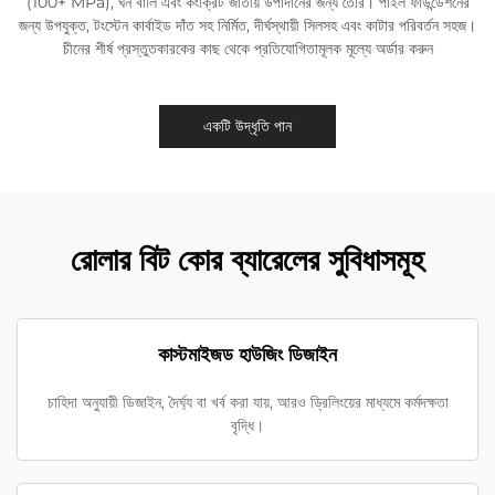
(100+ MPa), ঘন বালি এবং কংক্রিট জাতীয় উপাদানের জন্য তৈরি। পাইল ফাউন্ডেশনের
জন্য উপযুক্ত, টংস্টেন কার্বাইড দাঁত সহ নির্মিত, দীর্ঘস্থায়ী সিলসহ এবং কাটার পরিবর্তন সহজ।
চীনের শীর্ষ প্রস্তুতকারকের কাছ থেকে প্রতিযোগিতামূলক মূল্যে অর্ডার করুন
একটি উদ্ধৃতি পান
রোলার বিট কোর ব্যারেলের সুবিধাসমূহ
কাস্টমাইজড হাউজিং ডিজাইন
চাহিদা অনুযায়ী ডিজাইন, দৈর্ঘ্য বা খর্ব করা যায়, আরও ড্রিলিংয়ের মাধ্যমে কর্মদক্ষতা
বৃদ্ধি।