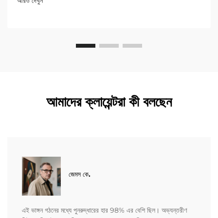
আরও দেখুন
আমাদের ক্লায়েন্টরা কী বলছেন
জেমস কে.
এই ভাঙ্গন গঠনের মধ্যে পুনরুদ্ধারের হার 98% এর বেশি ছিল। অভ্যন্তরীণ