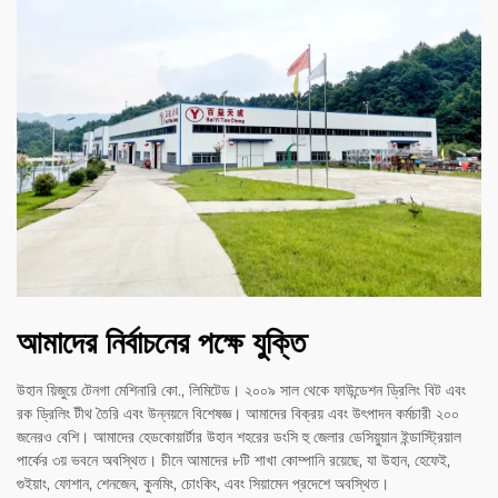
আমাদের নির্বাচনের পক্ষে যুক্তি
উহান য়িজুয়ে টেনগা মেশিনারি কো., লিমিটেড। ২০০৯ সাল থেকে ফাউন্ডেশন ড্রিলিং বিট এবং
রক ড্রিলিং টীথ তৈরি এবং উন্নয়নে বিশেষজ্ঞ। আমাদের বিক্রয় এবং উৎপাদন কর্মচারী ২০০
জনেরও বেশি। আমাদের হেডকোয়ার্টার উহান শহরের ডংসি হু জেলার ডেসিয়ুয়ান ইন্ডাস্ট্রিয়াল
পার্কের ৩য় ভবনে অবস্থিত। চীনে আমাদের ৮টি শাখা কোম্পানি রয়েছে, যা উহান, হেফেই,
গুইয়াং, ফোশান, শেনজেন, কুনমিং, চোংকিং, এবং সিয়ামেন প্রদেশে অবস্থিত।