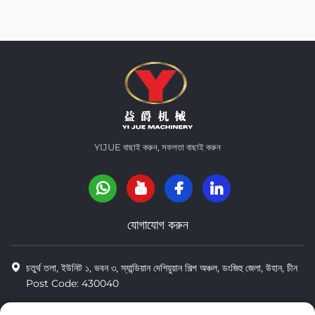
YIJUE বাছাই করুন, সফলতা বাছাই করুন
যোগাযোগ করুন
চতুর্থ তলা, ইউনিট ১, ভবন ৩, স্যান্ডিয়ান দেশিয়ুয়ান শিল্প অঞ্চল, ডংজিহু জেলা, উহান, চীন
Post Code: 430040
8618971664820