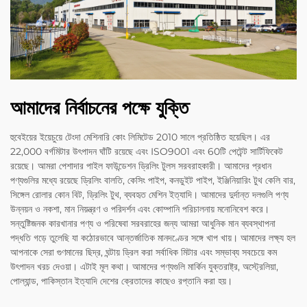
আমাদের নির্বাচনের পক্ষে যুক্তি
হুবেইয়ের ইয়েচুয়ে টেংদা মেশিনারি কোং লিমিটেড 2010 সালে প্রতিষ্ঠিত হয়েছিল। এর
22,000 বর্গমিটার উৎপাদন ঘাঁটি রয়েছে এবং ISO9001 এবং 60টি পেটেন্ট সার্টিফিকেট
রয়েছে। আমরা পেশাদার পাইল ফাউন্ডেশন ড্রিলিং টুলস সরবরাহকারী। আমাদের প্রধান
পণ্যগুলির মধ্যে রয়েছে ড্রিলিং বালতি, কেসিং পাইপ, কনডুইট পাইপ, ইঞ্জিনিয়ারিং টুথ কেলি বার,
সিঙ্গেল রোলার কোন বিট, ড্রিলিং টুথ, ব্যবহৃত মেশিন ইত্যাদি। আমাদের দুর্দান্ত দলগুলি পণ্য
উন্নয়ন ও নকশা, মান নিয়ন্ত্রণ ও পরিদর্শন এবং কোম্পানি পরিচালনায় মনোনিবেশ করে।
সন্তুষ্টিজনক কারখানার পণ্য ও পরিষেবা সরবরাহের জন্য আমরা আধুনিক মান ব্যবস্থাপনা
পদ্ধতি গড়ে তুলেছি যা কঠোরভাবে আন্তর্জাতিক মানদণ্ডের সঙ্গে খাপ খায়। আমাদের লক্ষ্য হল
আপনাকে সেরা গুণমানের ছিদ্র, ঘন্টায় ড্রিল করা সর্বাধিক মিটার এবং সম্ভাব্য সবচেয়ে কম
উৎপাদন খরচ দেওয়া। এটাই মূল কথা। আমাদের পণ্যগুলি মার্কিন যুক্তরাষ্ট্র, অস্ট্রেলিয়া,
পোল্যান্ড, পাকিস্তান ইত্যাদি দেশের ক্রেতাদের কাছেও রপ্তানি করা হয়।