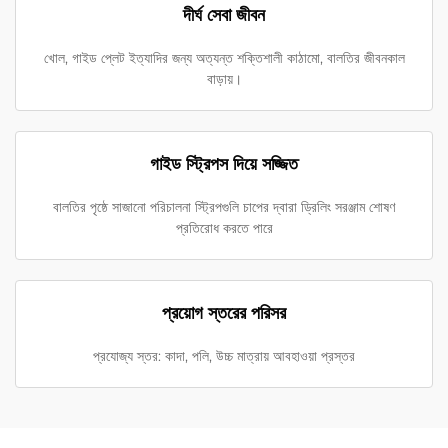
দীর্ঘ সেবা জীবন
খোল, গাইড প্লেট ইত্যাদির জন্য অত্যন্ত শক্তিশালী কাঠামো, বালতির জীবনকাল
বাড়ায়।
গাইড স্ট্রিপস দিয়ে সজ্জিত
বালতির পৃষ্ঠে সাজানো পরিচালনা স্ট্রিপগুলি চাপের দ্বারা ড্রিলিং সরঞ্জাম শোষণ
প্রতিরোধ করতে পারে
প্রয়োগ স্তরের পরিসর
প্রযোজ্য স্তর: কাদা, পলি, উচ্চ মাত্রায় আবহাওয়া প্রস্তর