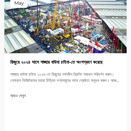
May
য়িজুয়ে ২০২৪ সালে শাঙ্হায় বাউমা চাইনা-তে অংশগ্রহণ করেছে
শাঙ্হায় বাউমা চাইনা ২০২৪-তে য়িজুয়ের সর্বনবীন ড্রিলিং সমাধান পরিদর্শন করুন।
গ্লোবাল ভিজিটরদের দ্বারা চিহ্নিত পণ্যসমূহের সাথে শ্রেষ্ঠতা অনুভব করুন। আজই
আরও জানুন!
আরও দেখুন