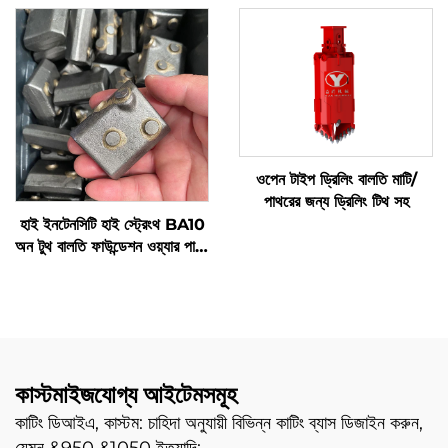
ওপেন টাইপ ড্রিলিং বালতি মাটি/
পাথরের জন্য ড্রিলিং টিথ সহ
হাই ইনটেনসিটি হাই স্ট্রেংথ BA10
অন টুথ বালতি ফাউন্ডেশন ওয়্যার পার্টস
ফর কেসিং
কাস্টমাইজযোগ্য আইটেমসমূহ
কাটিং ডিআইএ, কাস্টম: চাহিদা অনুযায়ী বিভিন্ন কাটিং ব্যাস ডিজাইন করুন,
যেমন &950 &1050 ইত্যাদি;