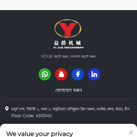
YIJUE বাছাই করুন, সফলতা বাছাই করুন
যোগাযোগ করুন
চতুর্থ তলা, ইউনিট ১, ভবন ৩, স্যান্ডিয়ান দেশিয়ুয়ান শিল্প অঞ্চল, ডংজিহু জেলা, উহান, চীন
Post Code: 430040
8618971664820
We value your privacy
8618971664820