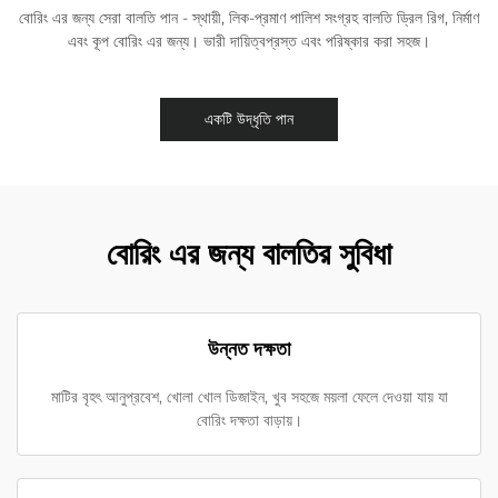
বোরিং এর জন্য সেরা বালতি পান - স্থায়ী, লিক-প্রমাণ পালিশ সংগ্রহ বালতি ড্রিল রিগ, নির্মাণ
এবং কূপ বোরিং এর জন্য। ভারী দায়িত্বপ্রস্ত এবং পরিষ্কার করা সহজ।
একটি উদ্ধৃতি পান
বোরিং এর জন্য বালতির সুবিধা
উন্নত দক্ষতা
মাটির বৃহৎ আনুপ্রবেশ, খোলা খোল ডিজাইন, খুব সহজে ময়লা ফেলে দেওয়া যায় যা
বোরিং দক্ষতা বাড়ায়।