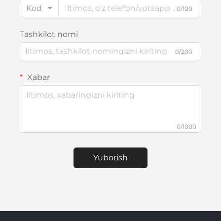
Kod
0/100
Tashkilot nomi
0/200
Xabar
0/1000
Yuborish