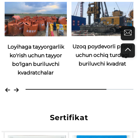
Uzoq poydevorli piling
Loyihaga tayyorgarlik
uchun ochiq turdagi
ko'rish uchun tayyor
buriluvchi kvadrat
bo'lgan buriluvchi
kvadratchalar
Sertifikat