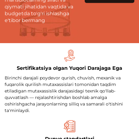
qiymati jihatidan vaqtida va
budgetda to'g'ri ishlashga
e'tibor bermang
Sertifikatsiya olgan Yuqori Darajaga Ega
Birinchi darajali poydevor qurish, chuvish, mexanik va
fuqarolik qurilish mutaxassislari tomonidan taqdim
etiladigan mutaxassislik darajasidagi texnik qo'llab-
quvvatlash — rejalashtirishdan boshlab amalga
oshirishgacha jarayonlarning silliq va samarali o'tishini
ta'minlaydi.
Dunyo standartlari