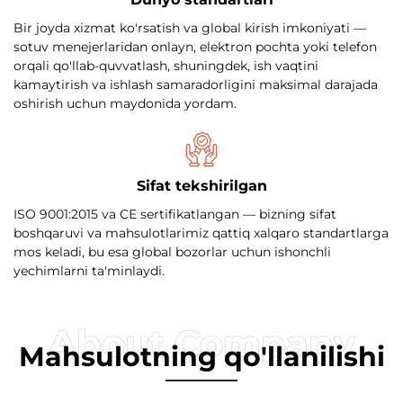
Bir joyda xizmat ko'rsatish va global kirish imkoniyati —
sotuv menejerlaridan onlayn, elektron pochta yoki telefon
orqali qo'llab-quvvatlash, shuningdek, ish vaqtini
kamaytirish va ishlash samaradorligini maksimal darajada
oshirish uchun maydonida yordam.
Sifat tekshirilgan
ISO 9001:2015 va CE sertifikatlangan — bizning sifat
boshqaruvi va mahsulotlarimiz qattiq xalqaro standartlarga
mos keladi, bu esa global bozorlar uchun ishonchli
yechimlarni ta'minlaydi.
Mahsulotning qo'llanilishi