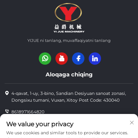
YIJUE ni tanlang, muvaffaqiyatni tanlang
Aloqaga chiqing
4-qavat, 1-uy, 3-bino, Sandian Desiyuan sanoat zonasi,
Dongsixu tumani, Vuxan, Xitoy Post Code: 430040
8618971664820
8618971664820
We value your privacy
We use cookies and similar tools to provide our services.
[email protected]