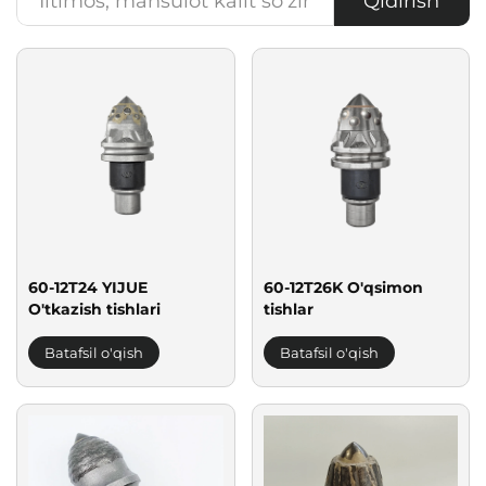
Qidirish
60-12T24 YIJUE
60-12T26K O'qsimon
O'tkazish tishlari
tishlar
Batafsil o'qish
Batafsil o'qish