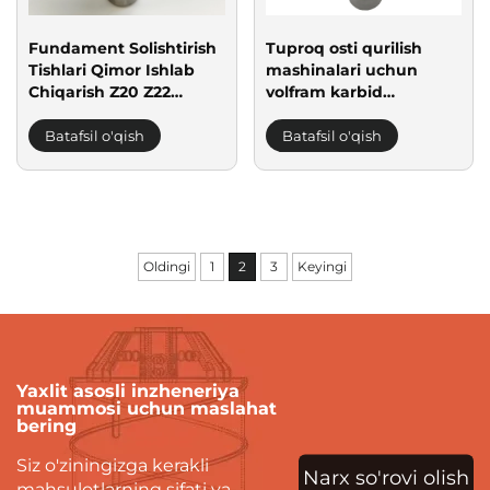
Fundament Solishtirish
Tuproq osti qurilish
Tishlari Qimor Ishlab
mashinalari uchun
Chiqarish Z20 Z22
volfram karbid
Sotiladigan Qurollar
asosidagi burg'u o'tkasi
Batafsil o'qish
Batafsil o'qish
Oldingi
1
2
3
Keyingi
Yaxlit asosli inzheneriya
muammosi uchun maslahat
bering
Siz o'ziningizga kerakli
Narx so'rovi olish
mahsulotlarning sifati va