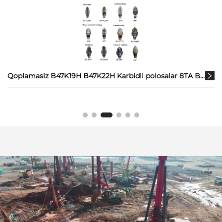
Qoplamasiz B47K19H B47K22H Karbidli polosalar 8TA BR1 Yeyilishga chidamli payvandlashKarbid nuqtalar 20Z Qoplamali 60-26KF KRT 60-30NX 60-12T22 Vakuumli payvandlash 60-28K 60-14T24 M01