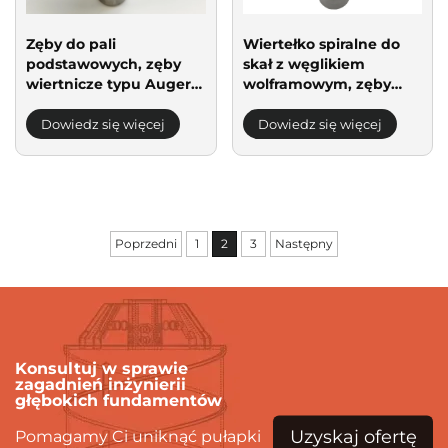
Zęby do pali
Wiertełko spiralne do
podstawowych, zęby
skał z węglikiem
wiertnicze typu Auger,
wolframowym, zęby
zęby pociskowe 20Z
kuliste do wierceń
22Z, narzędzia
fundamentowych dla
Dowiedz się więcej
Dowiedz się więcej
wiertnicze
maszyn do wbijania pali
Poprzedni
1
2
3
Następny
Konsultuj w sprawie
zagadnień inżynierii
głębokich fundamentów
Uzyskaj ofertę
Pomagamy Ci uniknąć pułapki