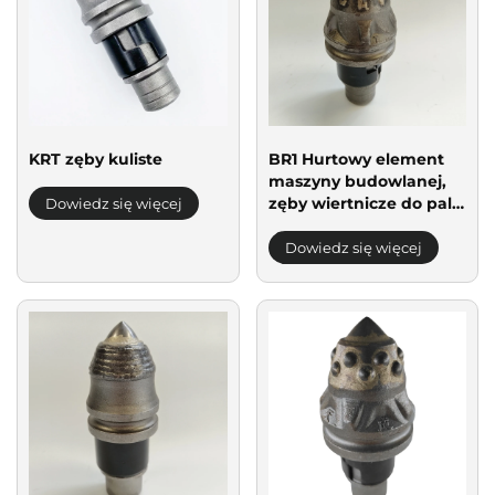
KRT zęby kuliste
BR1 Hurtowy element
maszyny budowlanej,
zęby wiertnicze do pali,
Dowiedz się więcej
sprzęt wiertniczy do
skał, końcówka wiertła
Dowiedz się więcej