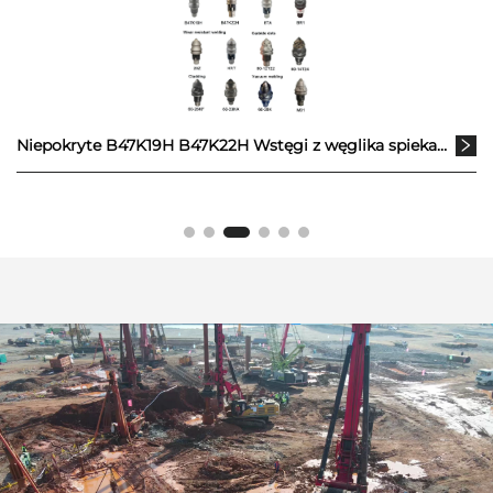
Niepokryte B47K19H B47K22H Wstęgi z węglika spiekanego 8TA BR1 Odporność na zużycie lutowanie Stempla ze stopu 20Z Obrobienie powierzchniowe 60-26KF KRT 60-30NX 60-12T22 Lutowanie próżniowe 60-28K 60-14T24 M01