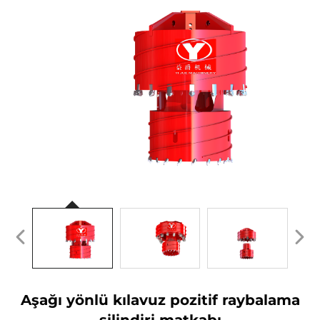
Aşağı yönlü kılavuz pozitif raybalama