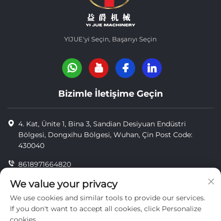
YIJUE'yi Seçin, Başarıyı Seçin
Bizimle İletişime Geçin
4. Kat, Ünite 1, Bina 3, Sandian Desiyuan Endüstri
Bölgesi, Dongxihu Bölgesi, Wuhan, Çin Post Code:
430040
8618971664820
8618971664820
We value your privacy
We use cookies and similar tools to provide our services.
[email protected]
If you don't want to accept all cookies, click Personalize
cookies.