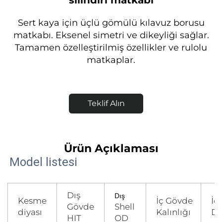
silindiri matkabı
Sert kaya için üçlü gömülü kılavuz borusu
matkabı. Eksenel simetri ve dikeyliği sağlar.
Tamamen özelleştirilmiş özellikler ve rulolu
matkaplar.
Teklif Alın
Ürün Açıklaması
Model listesi
Dış
Dış
Kesme
İç Gövde
İç
Gövde
Shell
diyası
Kalınlığı
Dı
HIT
OD