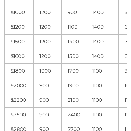
&1000
1200
900
1400
55
&1200
1200
1100
1400
65
&1500
1200
1400
1400
75
&1600
1200
1500
1400
85
&1800
1000
1700
1100
95
&2000
900
1900
1100
10
&2200
900
2100
1100
11
&2500
900
2400
1100
12
&2800
900
2700
1100
14