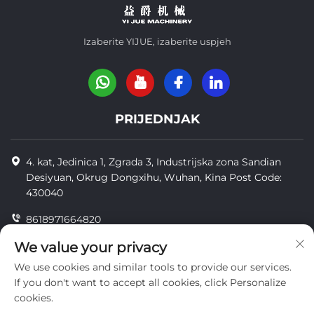
Izaberite YIJUE, izaberite uspjeh
PRIJEDNJAK
4. kat, Jedinica 1, Zgrada 3, Industrijska zona Sandian
Desiyuan, Okrug Dongxihu, Wuhan, Kina Post Code:
430040
8618971664820
8618971664820
We value your privacy
We use cookies and similar tools to provide our services.
[email protected]
If you don't want to accept all cookies, click Personalize
cookies.