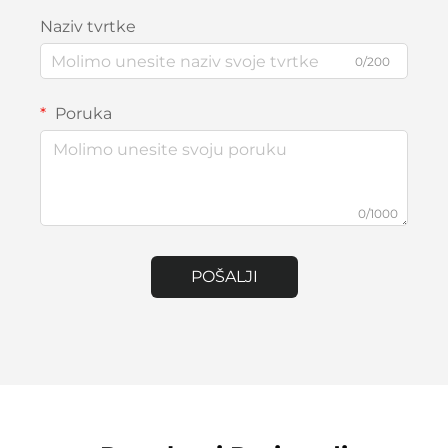
Naziv tvrtke
0/200
Poruka
0/1000
POŠALJI