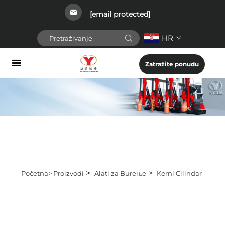
[email protected]
HR
Zatražite ponudu
>
>
Početna>
Proizvodi
Alati za Bureњe
Kerni Cilindar