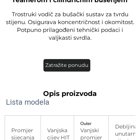
reamerom i cilindričnim bušenjem
Trostruki vodič za bušački sustav za tvrdu
stijenu. Osigurava koncentričnost i okomitost.
Potpuno prilagođeni tehnički podaci i
valjkasti svrdla.
Zatražite ponudu
Opis proizvoda
Lista modela
Outer
Debljina
Promjer
Vanjska
Vanjski
unutarnj
sijecanja
cijev HIT
promjer