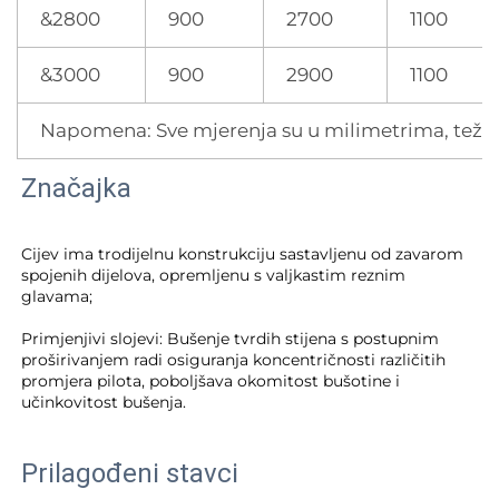
&2800
900
2700
1100
&3000
900
2900
1100
Napomena: Sve mjerenja su u milimetrima, teži
Značajka
Cijev ima trodijelnu konstrukciju sastavljenu od zavarom 
spojenih dijelova, opremljenu s valjkastim reznim 
glavama; 
Primjenjivi slojevi: Bušenje tvrdih stijena s postupnim 
proširivanjem radi osiguranja koncentričnosti različitih 
promjera pilota, poboljšava okomitost bušotine i 
učinkovitost bušenja. 
Prilagođeni stavci 