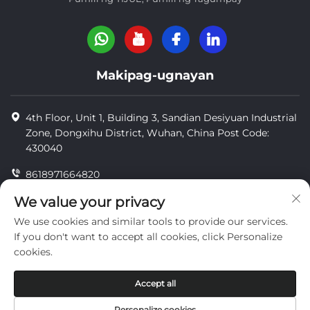
Makipag-ugnayan
4th Floor, Unit 1, Building 3, Sandian Desiyuan Industrial
Zone, Dongxihu District, Wuhan, China Post Code:
430040
8618971664820
8618971664820
We value your privacy
We use cookies and similar tools to provide our services.
[email protected]
If you don't want to accept all cookies, click Personalize
cookies.
Copyright © Wuhan Yi Jue Tengda Machinery Co., LTD
Accept all
pagkumpidensyal
Personalize cookies