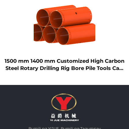
Bukas na Uri ng Bucket para sa Pagbarena k
asama ang Ngipin sa Pagbarena para sa Lup
a/Bato
Pumili ng YIJUE, Pumili ng Tagumpay