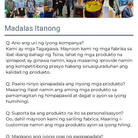
Madalas Itanong
Q: Ano ang uri ng iyong kompanya? 
Kami ay mga Tagagawa. Mayroon kami ng mga fabrika sa 
ibat-ibang bahagi ng Tsina, lahat ng mga produkto na 
ipinapost ay ginawa namin, kaya maaaring iprovide namin 
ang kompetitibong presyo habang sinusiguraduhan ang 
kalidad ng produkto. 
Q: Paano ninyo ipinapadala ang inyong mga produkto? 
Maaaring ilipat namin ang aming mga produkto sa 
pamamagitan ng himpapawid at dagat o ayon sa iyong 
humihingi. 
Q: Suporta ba ang produkto na ito sa personalisasyon? 
Oo, dahil mayroon kami ng sariling fabrica, Maaring i-
customize namin ang mga produkto ayon sa iyong hiling. 
Q: Magkano ang iyong oras ng pagpapadala? 