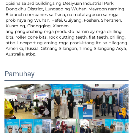
opisina sa 3rd buildings ng Desiyuan Industrial Park, 
Dongxihu District, Lungsod ng Wuhan. Mayroon naming 
8 branch companies sa Tsina, na matatagpuan sa mga 
probinsya ng Wuhan, Hefei, Guiyang, Foshan, Shenzhen, 
Kunming, Chongqing, Xiamen. 
ang pangunahing mga produkto namin ay mga drilling 
bits, roller cone bits, rock cutting teeth, flat teeth, drilling, 
atbp. I-nexport ng aming mga produktong ito sa Hilagang 
Amerika, Russia, Gitnang Silangan, Timog Silangang Asya, 
Australia, atbp. 
Pamuhay