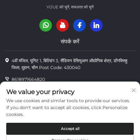
YIJUE को चुनें, सफलता को चुनें
संपर्क करें
4वीं मंजिल, यूनिट 1, बिल्डिंग 3, सैंडियन देसियुआन औद्योगिक क्षेत्र, डोंगक्सिहु
जिला, वुहान, चीन Post Code: 430040
8618971664820
8618971664820
We value your privacy
We use cookies and similar tools to provide our services.
[email protected]
If you don't want to accept all cookies, click Personalize
cookies.
कॉपीराइट © वुहान यी जू तेंगडा मशीनरी कं, लिमिटेड
Accept all
निजता