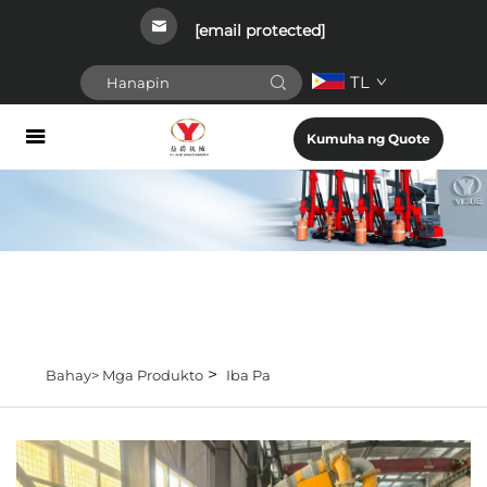
[email protected]
TL
Kumuha ng Quote
>
Bahay>
Mga Produkto
Iba Pa