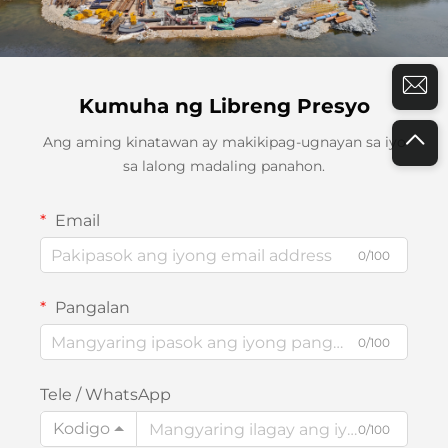
Kumuha ng Libreng Presyo
Ang aming kinatawan ay makikipag-ugnayan sa iyo
sa lalong madaling panahon.
Email
0/100
Pangalan
0/100
Tele / WhatsApp
Kodigo
0/100