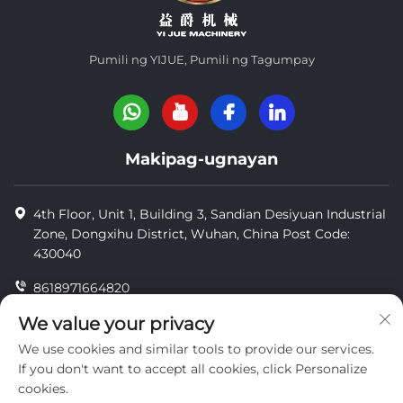
Pumili ng YIJUE, Pumili ng Tagumpay
Makipag-ugnayan
4th Floor, Unit 1, Building 3, Sandian Desiyuan Industrial
Zone, Dongxihu District, Wuhan, China Post Code:
430040
8618971664820
8618971664820
We value your privacy
We use cookies and similar tools to provide our services.
[email protected]
If you don't want to accept all cookies, click Personalize
cookies.