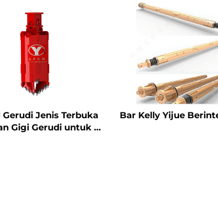
 Gerudi Jenis Terbuka
Bar Kelly Yijue Berint
n Gigi Gerudi untuk T
anah/Batu