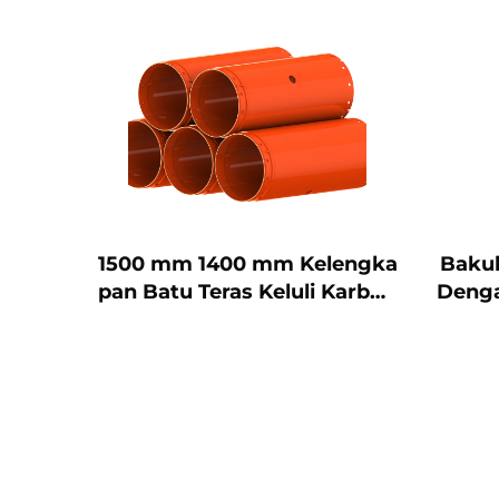
rsalut
1500 mm 1400 mm Kelengka
Bakul
 BR1 T
pan Batu Teras Keluli Karbon
Denga
itik K
Tinggi Tempah untuk Pengg
0-26KF
erudi Putaran
 Las V
4 M01