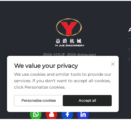
A
Pilih YIJUE, Pilih Kejayaan
We value your privacy
Halaman Utama
Produk
We use cookies and similar tools to provide our
Mesin Bekas
Tentang Kami
services. If you don't want to accept all cookies,
Video
Berita
click Personalize cookies.
Kes
Hubungi Kami
Personalize cookies
Accept all