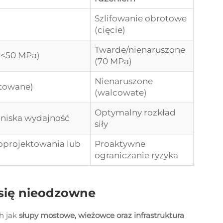
Szlifowanie obrotowe
(cięcie)
Twarde/nienaruszone
(<50 MPa)
(70 MPa)
Nienaruszone
towane)
(walcowate)
Optymalny rozkład
 niska wydajność
siły
oprojektowania lub
Proaktywne
ograniczanie ryzyka
 się nieodzowne
ch jak
słupy mostowe, wieżowce oraz infrastruktura