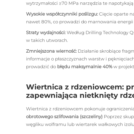
wytrzymałości ≥70 MPa narzędzia te napotykają 
Wysokie współczynniki poślizgu:
Cięcie oparte n
nawet 80%, co prowadzi do marnowania energii i
Straty wydajności:
Według
Drilling Technology Q
w takich utworach.
Zmniejszona wierność:
Działanie skrobiące frag
informacje o płaszczyznach warstw i pęknięciac
prowadzić do
błędu maksymalnie 40%
w projek
Wiertnica z rdzeniowcem: pr
zapewniająca nietknięty rdz
Wiertnica z rdzeniowcem pokonuje ograniczenia 
obrotowego szlifowania (szczeliny)
Poprzez skupi
węgliku wolframu lub wiertarek wałkowych izolu