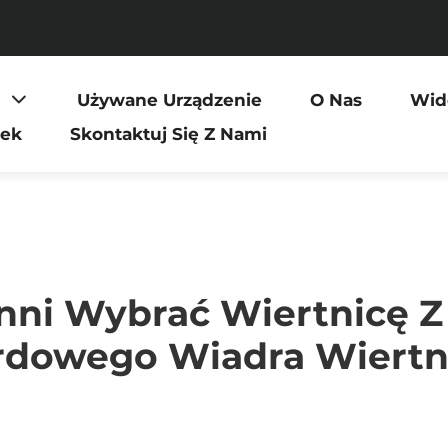
Używane Urządzenie
O Nas
Wid
dek
Skontaktuj Się Z Nami
inni Wybrać Wiertnicę 
rdowego Wiadra Wiertn