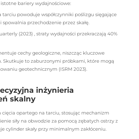
istotne bariery wydajnościowe:
a tarciu powoduje współczynniki poślizgu sięgające
 spowalnia przechodzenie przez skałę.
uarterly (2023)
, straty wydajności przekraczają 40%
mentuje cechy geologiczne, niszcząc kluczowe
h. Skutkuje to zaburzonymi próbkami, które mogą
towaniu geotechnicznym (ISRM 2023).
ecyzyjna inżynieria
eń skalny
cięcia opartego na tarciu, stosując mechanizm
enie siły na obwodzie za pomocą zębatych ostrzy z
je cylinder skały przy minimalnym zakłóceniu.