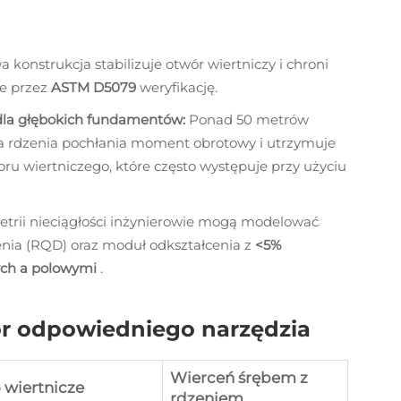
onstrukcja stabilizuje otwór wiertniczy i chroni
ne przez
ASTM D5079
weryfikację.
dla głębokich fundamentów:
Ponad 50 metrów
a rdzenia pochłania moment obrotowy i utrzymuje
ru wiertniczego, które często występuje przy użyciu
trii nieciągłości inżynierowie mogą modelować
zenia (RQD) oraz moduł odkształcenia z
<5%
ych a polowymi
.
r odpowiedniego narzędzia
Wierceń śrębem z
 wiertnicze
rdzeniem