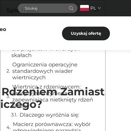
PL
Spis treści
eo
Rdzeniowe wiertło ślimakowe
Uzyskaj ofertę
kontra wiaderko wiertnicze:
wybór odpowiedniego narzędzia
dla projektów w twardych
skałach
Ograniczenia operacyjne
standardowych wiader
wiertniczych
Wiertnica z rdzeniowcem:
Z Rdzeniem Zamiast
precyzyjna inżynieria
zapewniająca nietknięty rdzeń
iczego?
skalny
Dlaczego wyróżnia się:
Macierz porównawcza: wybór
odpowiedniego narzędzia