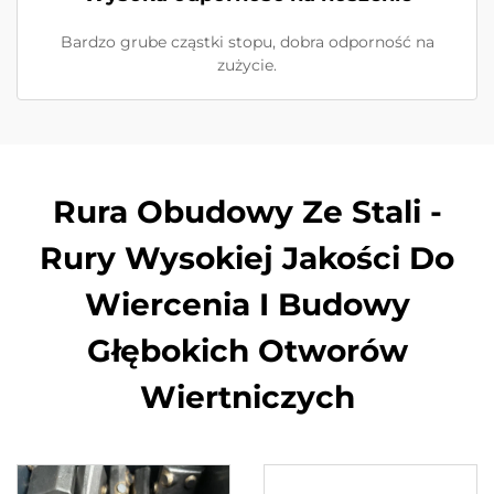
Bardzo grube cząstki stopu, dobra odporność na
zużycie.
Rura Obudowy Ze Stali -
Rury Wysokiej Jakości Do
Wiercenia I Budowy
Głębokich Otworów
Wiertniczych