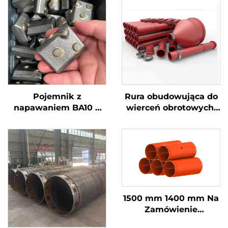
Pojemnik z
Rura obudowująca do
napawaniem BA10 o
wierceń obrotowych,
dużej wytrzymałości i
dwuścienna stalowa
intensywności do
obudowa do
fundamentów, części
fundamentów
ścieralne do oprawy
1500 mm 1400 mm Na
Zamówienie
Wysokowydajna