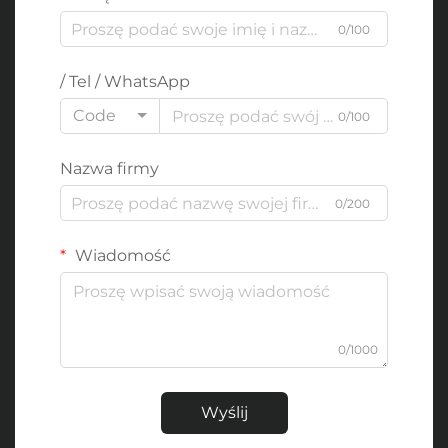
0/100
/ Tel / WhatsApp
Code
0/100
Nazwa firmy
0/200
Wiadomość
0/1000
Wyślij