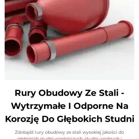
Rury Obudowy Ze Stali -
Wytrzymałe I Odporne Na
Korozję Do Głębokich Studni
Zdobądź rury obudowy ze stali wysokiej jakości do
głębokich studni wiertniczych, studni wodnych i