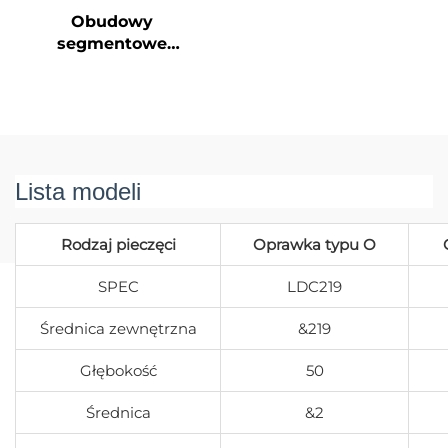
Stalowa Wiertarka
Obudowy
Obrotowa Do Palec
segmentowe
Fundamentowych
dwuścienne
Rury Oparciowe
Tymczasowa obudowa
do wierceń
odkładanych
Lista modeli
Rodzaj pieczęci
Oprawka typu O
SPEC
LDC219
Średnica zewnętrzna
&219
Głębokość
50
Średnica
&2