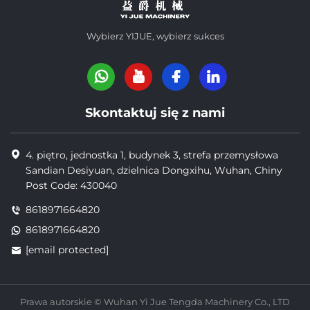
Wybierz YIJUE, wybierz sukces
Skontaktuj się z nami
4. piętro, jednostka 1, budynek 3, strefa przemysłowa
Sandian Desiyuan, dzielnica Dongxihu, Wuhan, Chiny
Post Code: 430040
8618971664820
8618971664820
[email protected]
Prawa autorskie © Wuhan Yi Jue Tengda Machinery Co., LTD