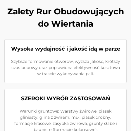
Zalety Rur Obudowujących
do Wiertania
Wysoka wydajność i jakość idą w parze
Szybsze formowanie otworów, wyższa jakość, krótszy
czas budowy oraz poprawiona efektywność kosztowa
w trakcie wykonywania pali.
SZEROKI WYBÓR ZASTOSOWAŃ
Warunki gruntowe: Warstwy żwirowe, piasek
gliniasty, glina z żwirem, muł, piasek drobny,
formacje krasowe, zasypka żwirowa, grunty słabe i
bagniste (formacje kolapsowe).