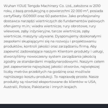
Wuhan YIJUE Tengda Machinery Co. Ltd., założona w 2010
roku, z bazą produkcyjną o powierzchni 22 000 m², posiada
certyfikaty ISO9001 oraz 60 patentów. Jako profesjonalny
dostawca narzędzi wiertniczych do fundamentów palowych
oferujemy m.in.: wiadra wiertnicze, rury obrotowe, rury
wlewowe, zęby inżynieryjne, tarcze wiertnicze, zęby
wiertnicze, maszyny używane. Dysponujemy doskonałymi
zespołami skupiającymi się na rozwoju i projektowaniu
produktów, kontroli jakości oraz zarządzaniu firmą. Aby
zapewnić zadowalające naszym Klientom produkty i usługi,
stworzyliśmy nowoczesny system zarządzania jakością
zgodny ze standardami międzynarodowymi. Naszym celem
jest zapewnienie najwyższej jakości otworów, największej
liczby metrów przebitych na godzinę oraz możliwie
najniższego kosztu produkcji. To naprawdę proste. Nasze
produkty są również eksportowane do klientów w USA,
Australii, Polsce, Pakistanie i innych krajach.