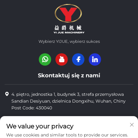
Wybierz YIJUE, wybierz sukces
Skontaktuj się z nami
4. piętro, jednostka 1, budynek 3, strefa przemysłowa
Sandian Desiyuan, dzielnica Dongxihu, Wuhan, Chiny
Post Code: 430040
8618971664820
We value your privacy
8618971664820
We use cookies and similar tools to provide our services.
[email protected]