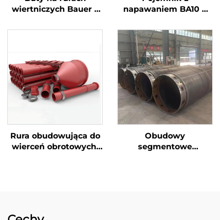
wiertniczych Bauer z
napawaniem BA10 o
zębami WS39 do
dużej wytrzymałości i
akcesoriów dla prac
intensywności do
fundamentowych
fundamentów, części
ścieralne do oprawy
Rura obudowująca do
Obudowy
wierceń obrotowych,
segmentowe
dwuścienna stalowa
dwuścienne
obudowa do
Tymczasowa obudowa
fundamentów
do wierceń
odkładanych
Cechy