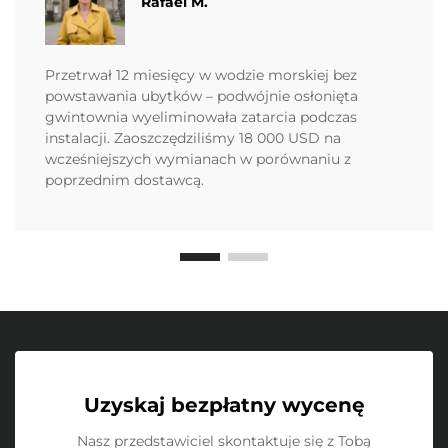
Rafael M.
Przetrwał 12 miesięcy w wodzie morskiej bez
powstawania ubytków – podwójnie osłonięta
gwintownia wyeliminowała zatarcia podczas
instalacji. Zaoszczędziliśmy 18 000 USD na
wcześniejszych wymianach w porównaniu z
poprzednim dostawcą.
Uzyskaj bezpłatny wycenę
Nasz przedstawiciel skontaktuje się z Tobą