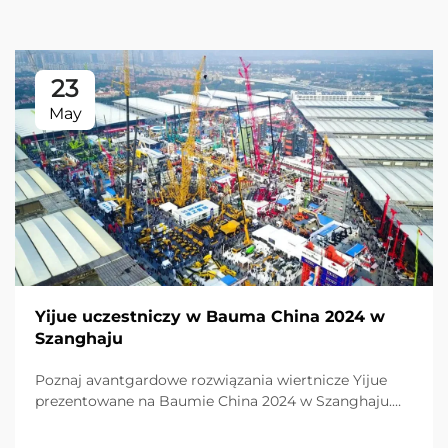
23
May
Yijue uczestniczy w Bauma China 2024 w
Szanghaju
Poznaj avantgardowe rozwiązania wiertnicze Yijue
prezentowane na Baumie China 2024 w Szanghaju.
Doświadczenie wyróżniające się-produkty doceniani
przez międzynarodowych gości. Dowiedz się więcej