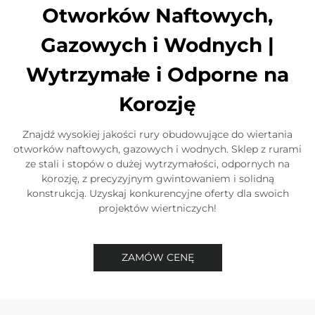
Otworków Naftowych,
Gazowych i Wodnych |
Wytrzymałe i Odporne na
Korozję
Znajdź wysokiej jakości rury obudowujące do wiertania
otworków naftowych, gazowych i wodnych. Sklep z rurami
ze stali i stopów o dużej wytrzymałości, odpornych na
korozję, z precyzyjnym gwintowaniem i solidną
konstrukcją. Uzyskaj konkurencyjne oferty dla swoich
projektów wiertniczych!
ZAMÓW CENĘ