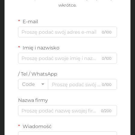
wkrótce.
E-mail
0/100
Imię i nazwisko
0/100
/ Tel / WhatsApp
Code
0/100
Nazwa firmy
0/200
Wiadomość