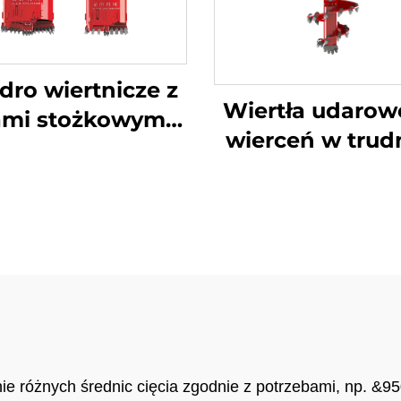
dro wiertnicze z
Wiertła udarow
mi stożkowymi i
wierceń w tru
prostymi do
gruncie (skała
iercenia skał
gleba)
e różnych średnic cięcia zgodnie z potrzebami, np. &95