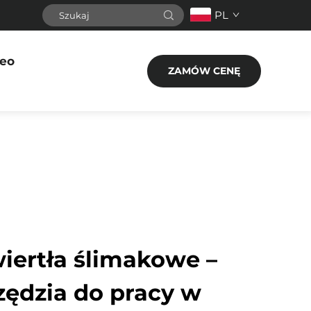
PL
eo
ZAMÓW CENĘ
wiertła ślimakowe –
zędzia do pracy w