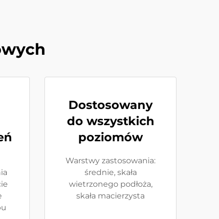
kowych
Dostosowany
do wszystkich
eń
poziomów
Warstwy zastosowania:
ia
średnie, skała
cie
wietrzonego podłoża,
e
skała macierzysta
pu