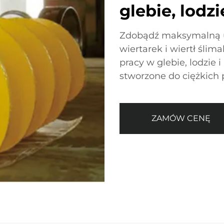
glebie, lodz
Zdobądź maksymalną u
wiertarek i wiertł śl
pracy w glebie, lodzie 
stworzone do ciężkich 
ZAMÓW CENĘ