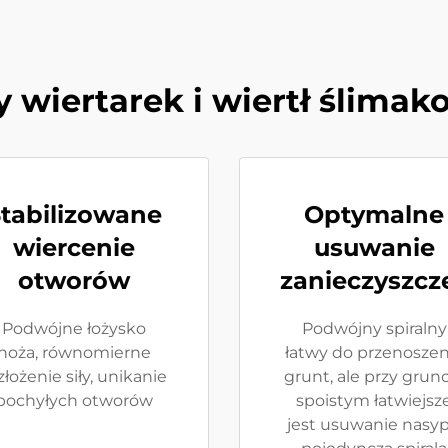
y wiertarek i wiertł ślima
tabilizowane
Optymalne
wiercenie
usuwanie
otworów
zanieczyszcz
Podwójne łożysko
Podwójny spiralny
noża, równomierne
łatwy do przenoszen
złożenie siły, unikanie
grunt, ale przy grun
pochyłych otworów
spoistym łatwiejsz
jest usuwanie nasy