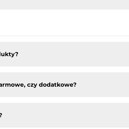
dukty?
 darmowe, czy dodatkowe?
?