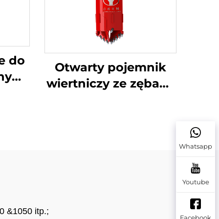
e do
Otwarty pojemnik
dnym
wiertniczy ze zębami
 i
do wierceń w
glebie/skale
Whatsapp
Youtube
0 &1050 itp.;
Facebook