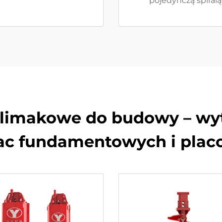
pojedynczą spiralą
o ślimakowe do budowy – wy
ac fundamentowych i pla