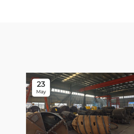
23
May