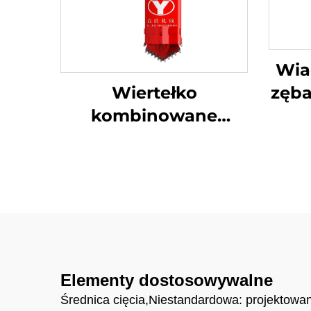
Wia
Wiertełko
zęba
kombinowane
rozdzielane
w
Elementy dostosowywalne
Średnica cięcia,Niestandardowa: projektowani