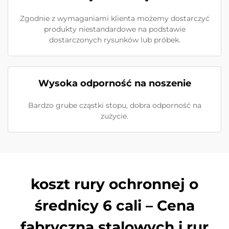
Zgodnie z wymaganiami klienta możemy dostarczyć
produkty niestandardowe na podstawie
dostarczonych rysunków lub próbek.
Wysoka odporność na noszenie
Bardzo grube cząstki stopu, dobra odporność na
zużycie.
koszt rury ochronnej o
średnicy 6 cali – Cena
fabryczna stalowych i rur