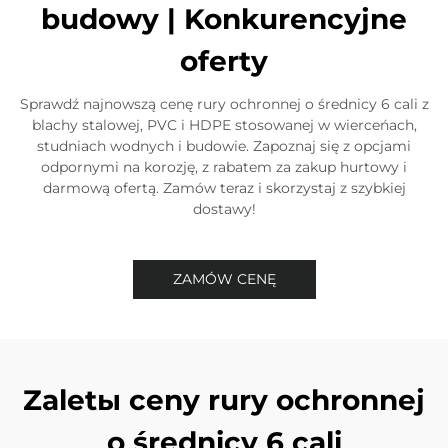
budowy | Konkurencyjne
oferty
Sprawdź najnowszą cenę rury ochronnej o średnicy 6 cali z
blachy stalowej, PVC i HDPE stosowanej w wierceńach,
studniach wodnych i budowie. Zapoznaj się z opcjami
odpornymi na korozję, z rabatem za zakup hurtowy i
darmową ofertą. Zamów teraz i skorzystaj z szybkiej
dostawy!
ZAMÓW CENĘ
Zaletы ceny rury ochronnej
o średnicy 6 cali