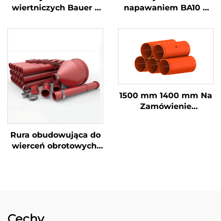
wiertniczych Bauer z
napawaniem BA10 o
zębami WS39 do
dużej wytrzymałości i
akcesoriów dla prac
intensywności do
fundamentowych
fundamentów, części
ścieralne do oprawy
1500 mm 1400 mm Na
Zamówienie
Wysokowydajna
Stalowa Wiertarka
Rura obudowująca do
Obrotowa Do Palec
wierceń obrotowych,
Fundamentowych
dwuścienna stalowa
Rury Oparciowe
obudowa do
fundamentów
Cechy