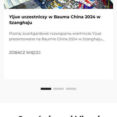
Yijue uczestniczy w Bauma China 2024 w
Szanghaju
Poznaj avantgardowe rozwiązania wiertnicze Yijue
prezentowane na Baumie China 2024 w Szanghaju.
Doświadczenie wyróżniające się-produkty doceniani
przez międzynarodowych gości. Dowiedz się więcej
ZOBACZ WIĘCEJ
już dziś!