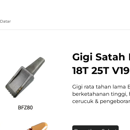
 Datar
Gigi Satah
18T 25T V1
Gigi rata tahan lama B
berketahanan tinggi, 
cerucuk & pengebora