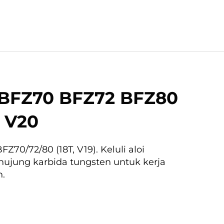
 BFZ70 BFZ72 BFZ80
9 V20
FZ70/72/80 (18T, V19). Keluli aloi
hujung karbida tungsten untuk kerja
n.