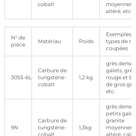
cobalt
moyennem
altéré, etc.
Exemples 
N° de
Matériau
Poids
types de ro
pièce
coupées
grès dense,
Carbure de
galets, grès
3055-6L
tungstène-
1,2 kg
rouge et bl
cobalt
de gros gra
etc.
grès dense,
petits galet
Carbure de
granite
9N
tungstène-
1,3kg
moyennem
cobalt
altéré, calc