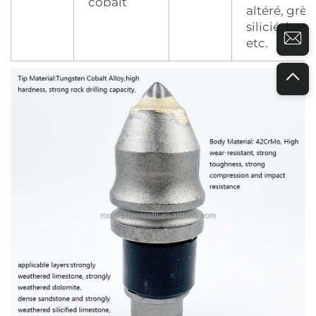
cobalt
altéré, grès
silicié, basa
etc.