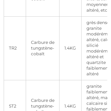
moyennem
altéré, etc.
grès dense,
granite
modéréme
altéré, calc
Carbure de
silicié
TR2
tungstène-
1.4KG
modéréme
cobalt
altéré et
quartzite
faiblement
altéré
granite
faiblement
altéré, mar
Carbure de
calcaire sili
ST2
tungstène-
1.4KG
faiblement