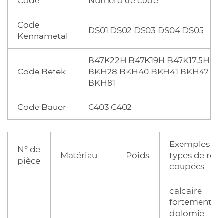
Code
Numéro de code
Code
DS01 DS02 DS03 DS04 DS05
Kennametal
B47K22H B47K19H B47K17.5H
Code Betek
BKH28 BKH40 BKH41 BKH47
BKH81
Code Bauer
C403 C402
Exemples d
N° de
Matériau
Poids
types de ro
pièce
coupées
calcaire
fortement a
dolomie