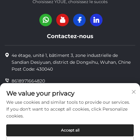
Choisissez YIJUE, choisissez le succès
Contactez-nous
4e étage, unité 1, bâtiment 3, zone industrielle de
Sandian Desiyuan, district de Dongxihu, Wuhan, Chine
Post Code: 430040
8618971664820
8618971664820
We value your privacy
We use cookies and similar tools to provide our services.
[email protected]
If you don't want to accept all cookies, click Personalize
cookies.
Droits d'auteur © Wuhan Yi Jue Tengda Machinery Co., LTD
Accept all
confidentialité