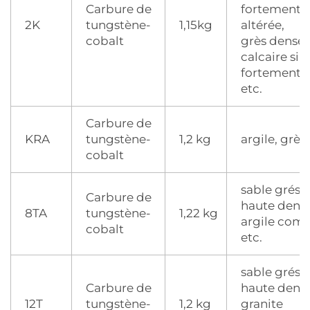
Carbure de
fortement
2K
tungstène-
1,15kg
altérée,
cobalt
grès dense 
calcaire sili
fortement a
etc.
Carbure de
KRA
tungstène-
1,2 kg
argile, grès,
cobalt
sable gréss
Carbure de
haute densi
8TA
tungstène-
1,22 kg
argile comp
cobalt
etc.
sable gréss
Carbure de
haute densi
12T
tungstène-
1,2 kg
granite