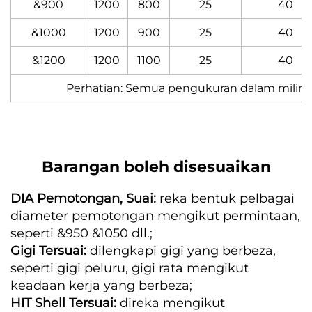
&900
1200
800
25
40
&1000
1200
900
25
40
&1200
1200
1100
25
40
Perhatian: Semua pengukuran dalam milimet
Barangan boleh disesuaikan
DIA Pemotongan, Suai:
reka bentuk pelbagai
diameter pemotongan mengikut permintaan,
seperti &950 &1050 dll.;
Gigi Tersuai:
dilengkapi gigi yang berbeza,
seperti gigi peluru, gigi rata mengikut
keadaan kerja yang berbeza;
HIT Shell Tersuai:
direka mengikut