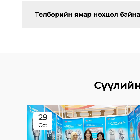
Төлбөрийн ямар нөхцөл байна
Сүүлийн
29
Oct