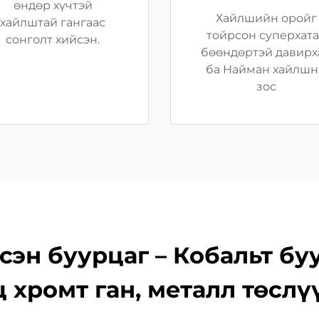
өндөр хүчтэй
Хайлшийн оройг
хайлштай гангаас
тойрсон суперхат
сонголт хийсэн.
бөөндөртэй давирх
ба Найман хайлш
зос
сэн буурцаг – Кобальт б
ц хромт ган, металл төслү