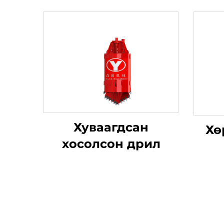
Хуваагдсан
Хө
хосолсон дрил
боло
шү
тө