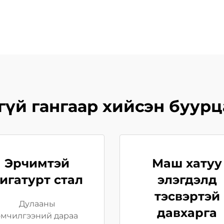
гүй гангаар хийсэн буурц
Эрчимтэй
Маш хатуу
игатурт стал
элэгдэлд
тэсвэртэй
Дулааны
давхарга
эмчилгээний дараа