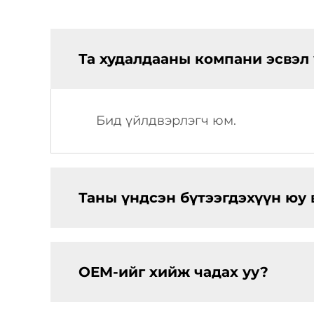
Та худалдааны компани эсвэл
Бид үйлдвэрлэгч юм.
Таны үндсэн бүтээгдэхүүн юу 
OEM-ийг хийж чадах уу?