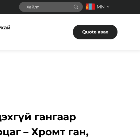
MN
ухай
Quote авах
эхгүй гангаар
цаг – Хромт ган,