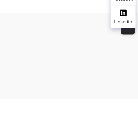
гсэл
тарааж байна.
Шүршгэн шүд,
чулуу шургах тоног
Linkedin
төхөөрөмж, шургац
нь хэрэгсэл