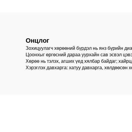
Онцлог
Зохицуулагч хөрөөний бүрдэл нь янз бүрийн ди
Цоонхыг өргөсний дараа уурхайн сав эсвэл цэвэ
Хөрөө нь тэлэх, агших үед хялбар байдаг; хайрц
Хэрэглэх давхарга: хатуу давхарга, хөлдөөсөн хө