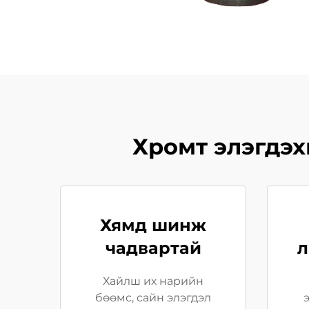
Хромт элэгдэх
Хямд шинж
чадвартай
л
Хайлш их нарийн
бөөмс, сайн элэгдэл