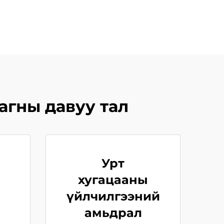
агны давуу тал
Урт
хугацааны
үйлчилгээний
амьдрал