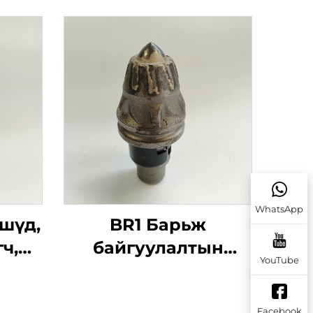
WhatsApp
шүд,
BR1 Барьж
ч,
байгуулалтын
YouTube
д,
машины хэсгүүдийг
 22Z,
оптээр зараг
Facebook