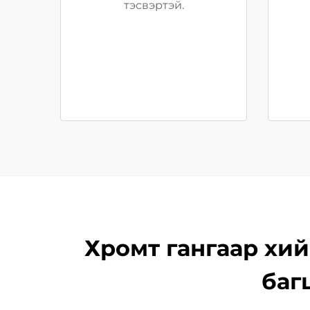
тэсвэртэй.
Хромт гангаар хий
баг