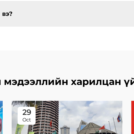
 вэ?
 мэдээллийн харилцан ү
29
Oct