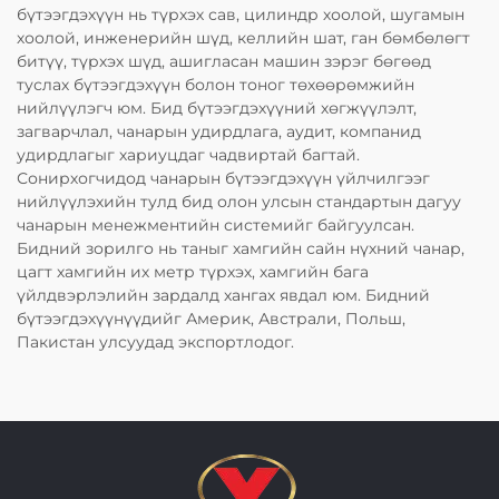
бүтээгдэхүүн нь түрхэх сав, цилиндр хоолой, шугамын
хоолой, инженерийн шүд, келлийн шат, ган бөмбөлөгт
битүү, түрхэх шүд, ашигласан машин зэрэг бөгөөд
туслах бүтээгдэхүүн болон тоног төхөөрөмжийн
нийлүүлэгч юм. Бид бүтээгдэхүүний хөгжүүлэлт,
загварчлал, чанарын удирдлага, аудит, компанид
удирдлагыг хариуцдаг чадвиртай багтай.
Сонирхогчидод чанарын бүтээгдэхүүн үйлчилгээг
нийлүүлэхийн тулд бид олон улсын стандартын дагуу
чанарын менежментийн системийг байгуулсан.
Бидний зорилго нь таныг хамгийн сайн нүхний чанар,
цагт хамгийн их метр түрхэх, хамгийн бага
үйлдвэрлэлийн зардалд хангах явдал юм. Бидний
бүтээгдэхүүнүүдийг Америк, Австрали, Польш,
Пакистан улсуудад экспортлодог.