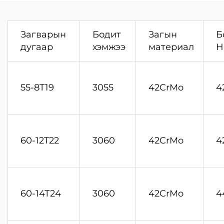
төхөөрөмж, шургац
нь хэрэгсэл
Загварын
Бодит
Загын
Б
дугаар
хэмжээ
материал
H
55-8T19
3055
42CrMo
4
60-12T22
3060
42CrMo
4
60-14Т24
3060
42CrMo
4