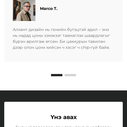
Marco T.
Алхамт дизайн нь генийн бүтэцтэй адил – энэ
нь надад цоны хэмжээг таамаглах шаардлагыг
бүрэн арилгаж өгсөн. Би цахиурын тавилан
дээр олон цонх хийсэн ч хэсэг ч chip-гүй байв.
Үнэ авах