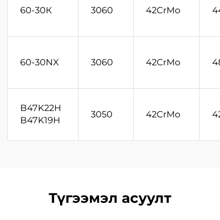
60-30К
3060
42CrMo
4
60-30NX
3060
42CrMo
4
B47K22H
3050
42CrMo
4
B47K19H
Түгээмэл асуулт