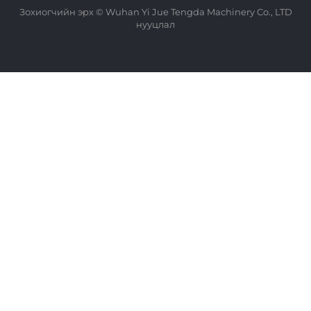
Зохиогчийн эрх © Wuhan Yi Jue Tengda Machinery Co., LTD
нууцлал