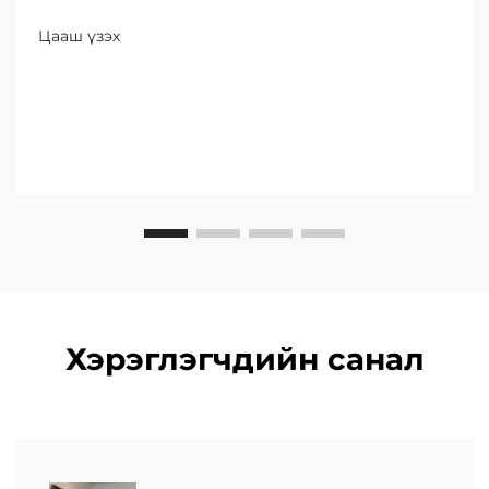
инфраструктурын бүтээгдэхүүнүүдийн
бүтээгдэхүүн болон шинэ чанарын бодлогуудыг
Цааш үзэх
танилцуулж байна.
Хэрэглэгчдийн санал