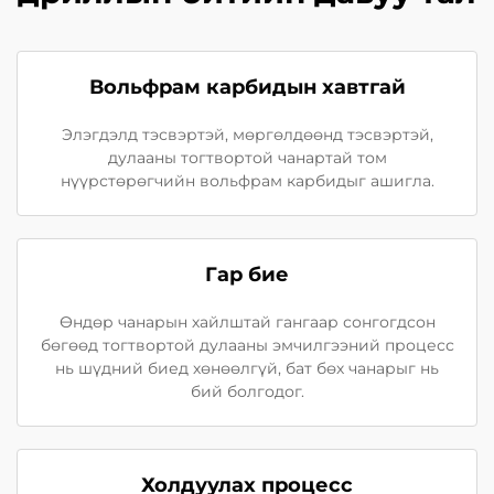
Вольфрам карбидын хавтгай
Элэгдэлд тэсвэртэй, мөргөлдөөнд тэсвэртэй,
дулааны тогтвортой чанартай том
нүүрстөрөгчийн вольфрам карбидыг ашигла.
Гар бие
Өндөр чанарын хайлштай гангаар сонгогдсон
бөгөөд тогтвортой дулааны эмчилгээний процесс
нь шүдний биед хөнөөлгүй, бат бөх чанарыг нь
бий болгодог.
Холдуулах процесс