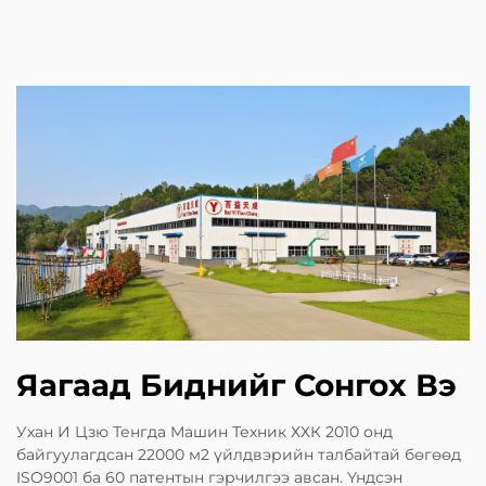
Яагаад Биднийг Сонгох Вэ
Ухан И Цзю Тенгда Машин Техник ХХК 2010 онд
байгуулагдсан 22000 м2 үйлдвэрийн талбайтай бөгөөд
ISO9001 ба 60 патентын гэрчилгээ авсан. Үндсэн