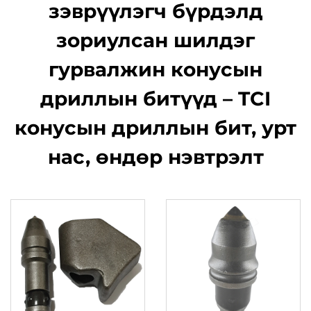
зэврүүлэгч бүрдэлд
зориулсан шилдэг
гурвалжин конусын
дриллын битүүд – TCI
конусын дриллын бит, урт
нас, өндөр нэвтрэлт