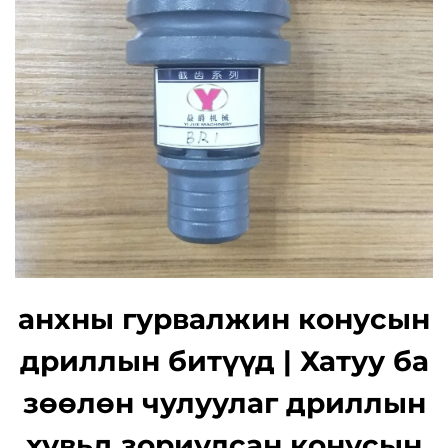
анхны гурвалжин конусын
дриллын битүүд | Хатуу ба
зөөлөн чулуулаг дриллын
хувьд зориулсан конусын