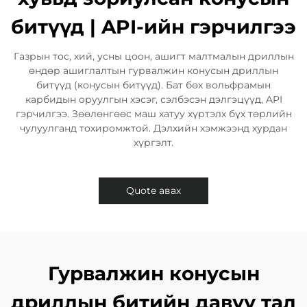
битүүд | API-ийн гэрчилгээ
Газрын тос, хий, усны цоон, ашигт малтмалын дриллын
өндөр ашиглалтын гурвалжин конусын дриллын
битүүд (конусын битүүд). Бат бөх вольфрамын
карбидын оруулгын хэсэг, сэлбэсэн дэлгэцүүд, API
гэрчилгээ. Зөөлөнгөөс маш хатуу хүртэлх бүх төрлийн
чулуулганд тохиромжтой. Дэлхийн хэмжээнд хурдан
хүргэлт.​
Quote авах
Гурвалжин конусын
дриллын битийн давуу тал