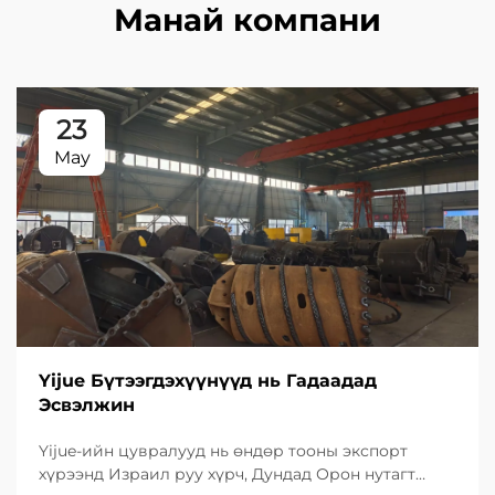
Манай компани
23
May
Yijue Бүтээгдэхүүнүүд нь Гадаадад
Эсвэлжин
Yijue-ийн цувралууд нь өндөр тооны экспорт
хүрээнд Израил руу хүрч, Дундад Орон нутагт