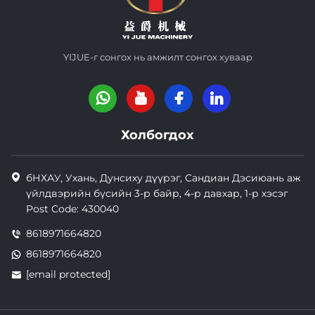
YIJUE-г сонгох нь амжилт сонгох хуваар
Холбогдох
бНХАУ, Ухань, Дунсиху дүүрэг, Сандиан Дэсиюань аж
үйлдвэрийн бүсийн 3-р байр, 4-р давхар, 1-р хэсэг
Post Code: 430040
8618971664820
8618971664820
[email protected]