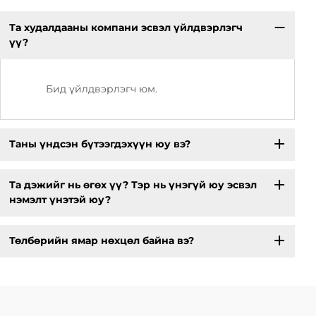
Та худалдааны компани эсвэл үйлдвэрлэгч
үү?
Бид үйлдвэрлэгч юм.
Таны үндсэн бүтээгдэхүүн юу вэ?
Та дэжийг нь өгөх үү? Тэр нь үнэгүй юу эсвэл
нэмэлт үнэтэй юу?
Төлбөрийн ямар нөхцөл байна вэ?