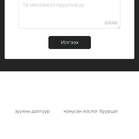
0/1000
Илгээх
зуухны дэлгүүр
конусан хослог буурцаг