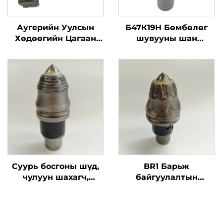
Аугерийн Уулсын
Б47К19Н Бөмбөлөг
Хөдөөгийн Цагаан
шувууны шан
Бутаа C31 Рокинг
хавтанд нь буурай
Катоо Буллуу Тээт
ажиллагаатай
C31HD B47K22H Бор
барилгын машин
Пил Дулаан
механизм хэсэг
Зогсоолын Машин
Суурь босгоны шүд,
BR1 Барьж
чулуун шахагч,
байгуулалтын
аугерийн шүд, сумны
машины хэсгүүдийг
шүд, 20Z, 22Z, шургац
оптээр зараг тарааж
нь хэрэгсэл
байна. Шүршгэн шүд,
чулуу шургах тоног