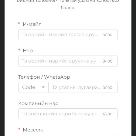
Бидний төлөөлөгч таньтай удахгүй холбогдох
болно.
И-мэйл
0/100
Нэр
0/100
Телефон / WhatsApp
Code
0/100
Компанийн нэр
0/200
Мессеж