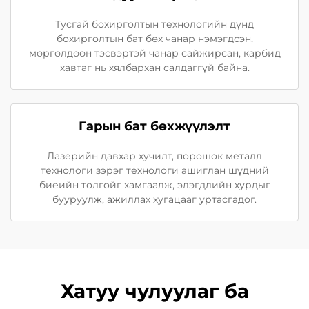
Тусгай бохирголтын технологийн дүнд
бохирголтын бат бөх чанар нэмэгдсэн,
мөргөлдөөн тэсвэртэй чанар сайжирсан, карбид
хавтаг нь хялбархан салдаггүй байна.
Гарын бат бөхжүүлэлт
Лазерийн давхар хучилт, порошок металл
технологи зэрэг технологи ашиглан шүдний
биеийн толгойг хамгаалж, элэгдлийн хурдыг
бууруулж, ажиллах хугацааг уртасгадог.
Хатуу чулуулаг ба