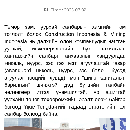
Time : 2025-07-02
Төмөр зам, уурхай салбарын хамгийн том
тоглолт болох Construction Indonesia & Mining
Indonesia нь дэлхийн олон компаниудыг нэгтгэн
уурхай, инженерчлэлийн бүх цахилгаан
хангамжийн салбарт анхаарлыг хандуулдаг.
Никель, нүүрс, зэс гэх мэт агуулаштай газар
(
авanguard
никель, нүүрс, зэс болон бусад
агуулах нөөцийн хувьд), мөн "шинэ капиталын
барилгын" шинжтэй дэд бүтцийн талбайн
нөлөөгөөр итгэл үнэмшилтэй, үр ашигтай
уурхайн тоног төхөөрөмжийн эрэлт өсөж байгаа
бөгөөд Yijue Tengda-гийн гадаад стратегийн гол
салбар болоод байна.