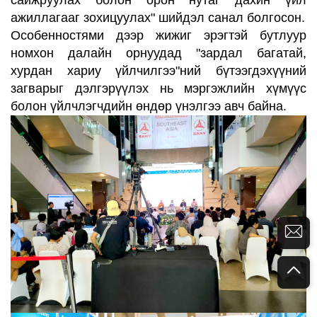
сайжруулах болон орон нутаг дахин үйл
ажиллагааг зохицуулах" шийдэл санал болгосон.
Особенностями
дээр
жижиг
эрэгтэй бутлуур
номхон далайн орнуудад "зардал багатай,
хурдан хариу үйлчилгээ"ний бүтээгдэхүүний
загварыг дэлгэрүүлэх нь мэргэжлийн хүмүүс
болон үйлчлэгчдийн өндөр үнэлгээ авч байна.