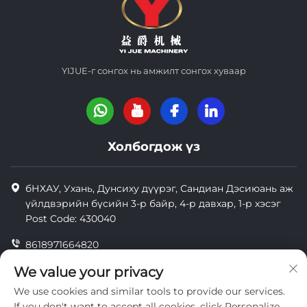
YIJUE-г сонгох нь амжилт сонгох хуваар
Холбогдож үз
бНХАУ, Ухань, Дунсиху дүүрэг, Сандиан Дэсиюань аж
үйлдвэрийн бүсийн 3-р байр, 4-р давхар, 1-р хэсэг
Post Code: 430040
8618971664820
8618971664820
We value your privacy
We use cookies and similar tools to provide our services.
[email protected]
If you don't want to accept all cookies, click Personalize