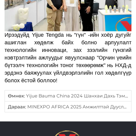
Ирээдүйд Yijue Tengda нь "гүн" -ийн хоёр дугуйг
ашиглан хөдөлж байх болно
арлуулалт
технологийн инноваци, зах зээлийн гүнзгий
нэвтрэлтийн ажлуудыг явуулснаар "Орчин үеийн
бүтээлч технологийн тоног төхөөрөмж" нь НХД-д
эрдэнэ баяжуулах үйлдвэрлэлийн гол хөдөлгүүр
болох ёстой
боллоо!
Өмнөх:
Yijue Bauma China 2024 Шанхаи Дахь Тэмцээнд Оролцож Байна
Дараах:
MINEXPO AFRICA 2025 Амжилттай Дууслаа