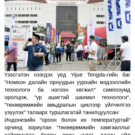
Үзэсгэлэн нээгдэх үед Yijue Tengda-гийн баг
"Номхон далайн орнуудын уурхайн мэдээллийн
технологи ба ногоон хөгжил" симпозумд
оролцож, "үр ашигтай шахмал технологи",
"төхөөрөмжийн амьдралын циклээр үйлчилгээ
үзүүлэх" талаарх туршлагатай танилцуулсан:
Индонезийн "ороон болон их температуртай"
орчинд зориулан "төхөөрөмжийн хамгааллыг