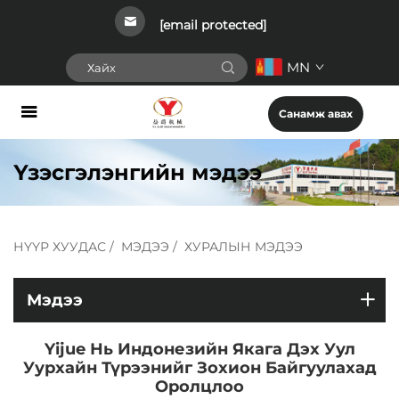
[email protected]
MN
Санамж авах
Үзэсгэлэнгийн мэдээ
НҮҮР ХУУДАС
/
МЭДЭЭ
/
ХУРАЛЫН МЭДЭЭ
Мэдээ
Yijue Нь Индонезийн Якага Дэх Уул
Уурхайн Түрээнийг Зохион Байгуулахад
Оролцлоо