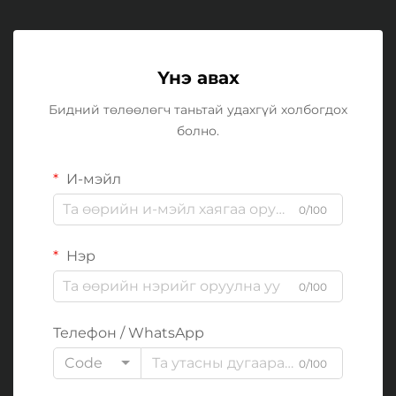
Үнэ авах
Бидний төлөөлөгч таньтай удахгүй холбогдох
болно.
И-мэйл
0/100
Нэр
0/100
Телефон / WhatsApp
Code
0/100