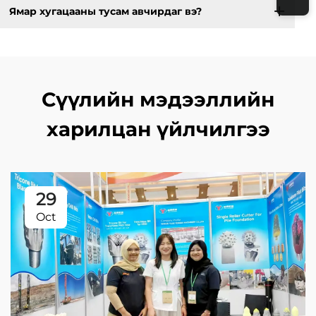
Ямар хугацааны тусам авчирдаг вэ?
Сүүлийн мэдээллийн
харилцан үйлчилгээ
29
Oct