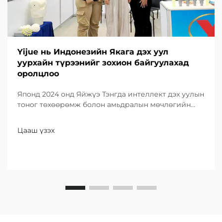
Yijue нь Индонезийн Якага дэх уул
уурхайн түрээнийг зохион байгуулахад
оролцлоо
Японд 2024 онд Яйжүэ Тэнгда интеллект дэх уулын
тоног төхөөрөмж болон амьдралын мөчлөгийн
үйлчилгээг хэрхэн үзүүлснийг, Индонезийн хатуу
цаг агаар, жижиг уурхайн үр ашгийг хэрхэн
Цааш үзэх
шийдвэрлэснийг нээж үзнэ үү. Илүү ихийг одоо л
мэдээрэй.