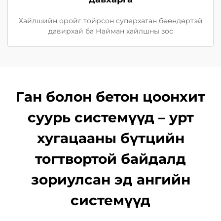
Хайлшийн оройг тойрсон суперхатан бөөндөртэй
давирхай ба Найман хайлшны зос
Ган болон бетон цоонхит
суурь системүүд – урт
хугацааны бүтцийн
тогтвортой байдалд
зориулсан эд ангийн
системүүд