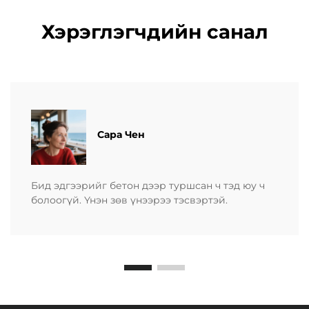
Хэрэглэгчдийн санал
Сара Чен
Бид эдгээрийг бетон дээр туршсан ч тэд юу ч
болоогүй. Үнэн зөв үнээрээ тэсвэртэй.