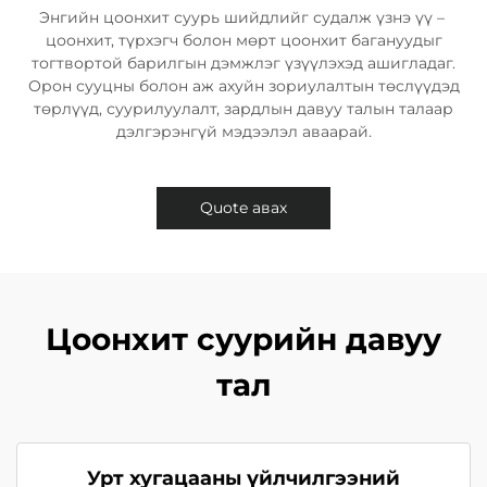
Энгийн ​​цоонхит суурь шийдлийг судалж үзнэ үү – ​​
цоонхит, түрхэгч болон мөрт цоонхит багануудыг
тогтвортой барилгын дэмжлэг үзүүлэхэд ашигладаг.
Орон сууцны болон аж ахуйн зориулалтын төслүүдэд
төрлүүд, суурилуулалт, зардлын давуу талын талаар
дэлгэрэнгүй мэдээлэл аваарай.
Quote авах
Цоонхит суурийн давуу
тал
Урт хугацааны үйлчилгээний