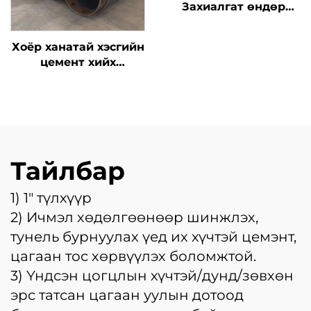
Захиалгат өндөр
нүүрстөрөгчтэй ган
эргэдэг шахуурга
Хоёр ханатай хэсгийн
төхөөрөмж Шахуурга
цемент хийх
ашиглан бетон хийх
шахуурга Тогтвортой
шахуурга
бетон хийх шахуурга
Тайлбар
1) 1" түлхүүр
2) Ичмэл хөдөлгөөнөөр шинжлэх,
тунель бурнуулах үед их хүчтэй цемэнт,
цагаан тос хөрвүүлэх боломжтой.
3) Үндсэн цогцлын хүчтэй/дунд/зөвхөн
эрс татсан цагаан уулын дотоод