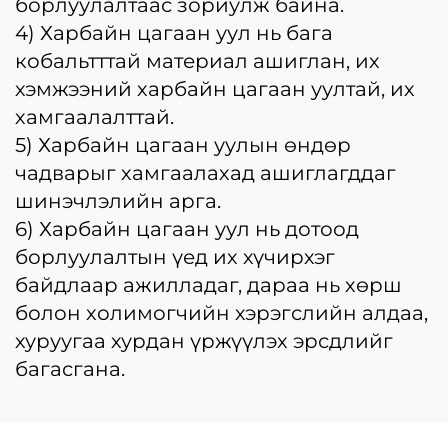
борлуулалтаас зориулж байна.
4) Харбайн цагаан уул нь бага
кобальтттай материал ашиглан, их
хэмжээний харбайн цагаан уултай, их
хамгаалалттай.
5) Харбайн цагаан уулын өндөр
чадварыг хамгаалахад ашиглагддаг
шинэчлэлийн арга.
6) Харбайн цагаан уул нь дотоод
борлуулалтын үед их хүчирхэг
байдлаар ажилладаг, дараа нь хөрш
болон холимогчийн хэрэгслийн алдаа,
хуруугаа хурдан үржүүлэх эрсдлийг
багасгана.