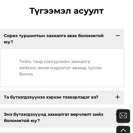
Түгээмэл асуулт
Сорих туршилтын захиалга авах боломжтой
юу?
Тийм, танд сонгуулийн захиалга
хийхээс өмнө мэдээлэл авахад туслах
болно.
Та бүтээгдэхүүнээ хэрхэн тээвэрлэдэг вэ?
Энэ бүтээгдэхүүнд захиалгат өөрчлөлт хийх
боломжтой юу?