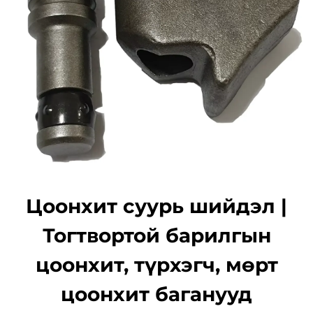
Цоонхит суурь шийдэл |
Тогтвортой барилгын
цоонхит, түрхэгч, мөрт
цоонхит баганууд