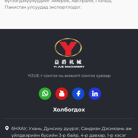
бүтээгдэхүүнүүдийг Америк, Австрали, Польш,
Пакистан улсуудад экспортлодог.
YIJUE-г сонгох нь амжилт сонгох хуваар
Холбогдох
бНХАУ, Ухань, Дунсиху дүүрэг, Сандиан Дэсиюань аж
үйлдвэрийн бүсийн 3-р байр, 4-р давхар, 1-р хэсэг