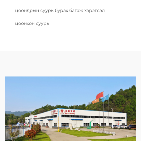
цоондрын суурь бурах багаж хэрэгсэл
цоонхон суурь