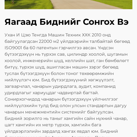
Яагаад Биднийг Сонгох Вэ
Ухан И Цзю Тенгда Машин Техник ХХК 2010 онд
байгуулагдсан 22000 м2 үйлдвэрийн талбайтай бөгөөд
ISO9001 ба 60 патентын гэрчилгээ авсан. Үндсэн
бүтээгдэхүүн нь түрхэх сав, цилиндр хоолой, шугамын
хоолой, инженерийн шүд, келлийн шат, ган бөмбөлөгт
битүү, түрхэх шүд, ашигласан машин зэрэг бөгөөд
туслах бүтээгдэхүүн болон тоног төхөөрөмжийн
нийлүүлэгч юм. Бид бүтээгдэхүүний хөгжүүлэлт,
загварчлал, чанарын удирдлага, аудит, компанид
удирдлагыг хариуцдаг чадвиртай багтай.
Сонирхогчидод чанарын бүтээгдэхүүн үйлчилгээг
нийлүүлэхийн тулд бид олон улсын стандартын дагуу
чанарын менежментийн системийг байгуулсан.
Бидний зорилго нь таныг хамгийн сайн нүхний чанар,
цагт хамгийн их метр түрхэх, хамгийн бага
үйлдвэрлэлийн зардалд хангах явдал юм. Бидний