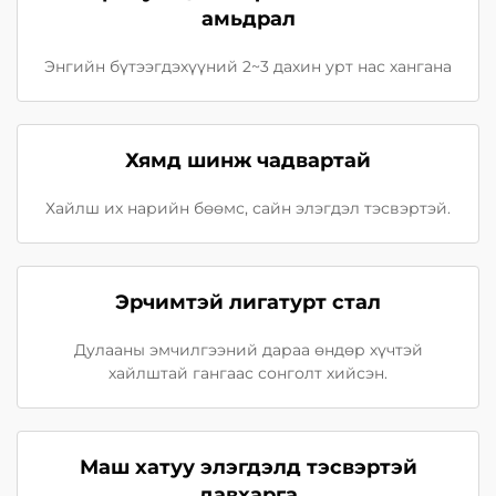
амьдрал
Энгийн бүтээгдэхүүний 2~3 дахин урт нас хангана
Хямд шинж чадвартай
Хайлш их нарийн бөөмс, сайн элэгдэл тэсвэртэй.
Эрчимтэй лигатурт стал
Дулааны эмчилгээний дараа өндөр хүчтэй
хайлштай гангаас сонголт хийсэн.
Маш хатуу элэгдэлд тэсвэртэй
давхарга