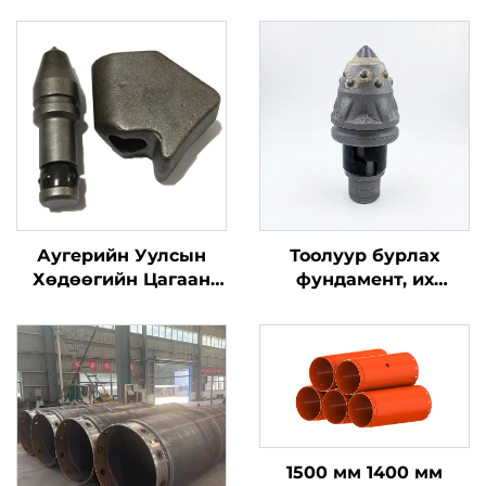
Аугерийн Уулсын
Тоолуур бурлах
Хөдөөгийн Цагаан
фундамент, их
Бутаа C31 Рокинг
хүчирхэг цэцгийн
Катоо Буллуу Тээт
үзүүлэлтэй
C31HD B47K22H Бор
булангийн цэцгүүд,
Пил Дулаан
олон үндсэн бурлах
Зогсоолын Машин
хэрэгsl
1500 мм 1400 мм