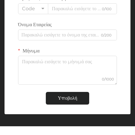
Code
0/100
Όνομα Εταιρείας
0/200
Μήνυμα
0/1000
Υποβολή