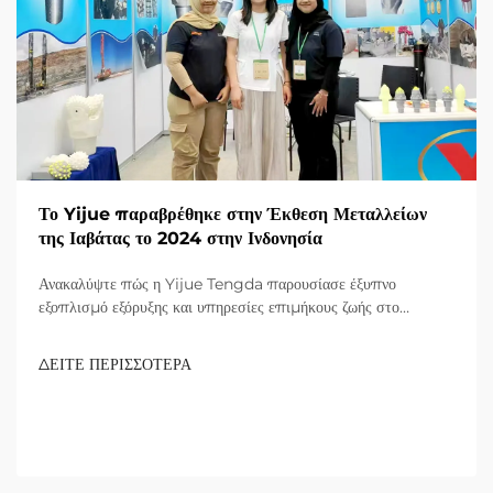
Το Yijue παραβρέθηκε στην Έκθεση Μεταλλείων
της Ιαβάτας το 2024 στην Ινδονησία
Ανακαλύψτε πώς η Yijue Tengda παρουσίασε έξυπνο
εξοπλισμό εξόρυξης και υπηρεσίες επιμήκους ζωής στο
Jakarta 2024, ανταποκρινόμενη στο ακραίο κλίμα της
Ινδονησίας και στην αποδοτικότητα μικρών ορυχείων. Μάθετε
ΔΕΙΤΕ ΠΕΡΙΣΣΟΤΕΡΑ
περισσότερα τώρα.