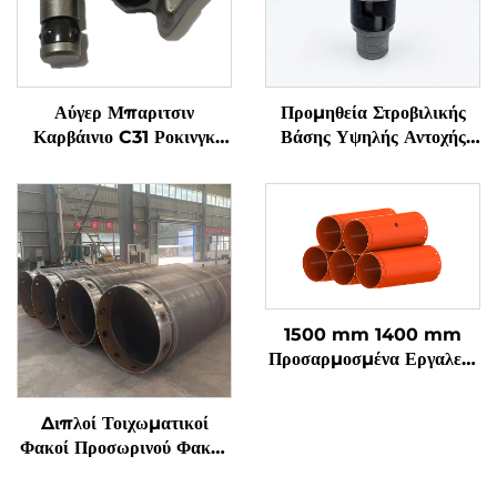
Αύγερ Μπαριτσιν
Προμηθεία Στροβιλικής
Καρβάινιο C31 Ροκινγκ
Βάσης Υψηλής Αντοχής
Κοπτικό Σφαιρικό Οδόντιο
Μπουλετ Οδόντες
C31HD B47K22H για
Πολλαπλές Συναρτήσεις
Μηχανή Εξορύξεων
Εργαλεία Εξαγωγής
Φράγματος
1500 mm 1400 mm
Προσαρμοσμένα Εργαλεία
Περιστροφικής Διάνοιξης
Υψηλής Ανθρακούχου
Διπλοί Τοιχωματικοί
Χάλυβας Σωλήνας Φακού
Φακοί Προσωρινού Φακού
για Διάτρηση Σωρών
Διατρητών Άξονας