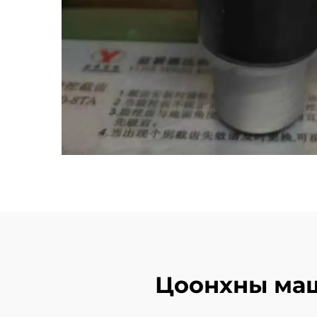
Цоонхны маш