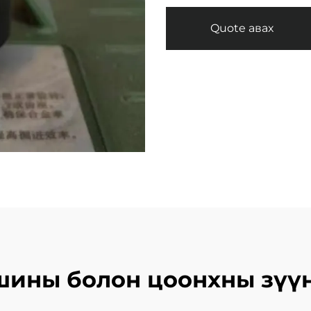
Quote авах
ины болон цоонхны зүүн