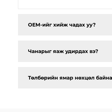
OEM-ийг хийж чадах уу?
Чанарыг яаж удирдах вэ?
Төлбөрийн ямар нөхцөл байна