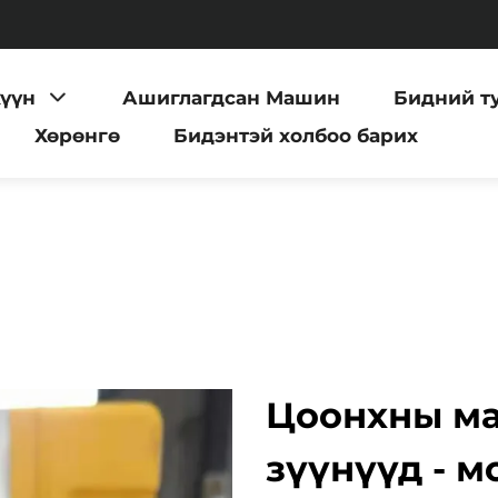
хүүн
Ашиглагдсан Машин
Бидний т
Хөрөнгө
Бидэнтэй холбоо барих
Цоонхны м
зүүнүүд - м