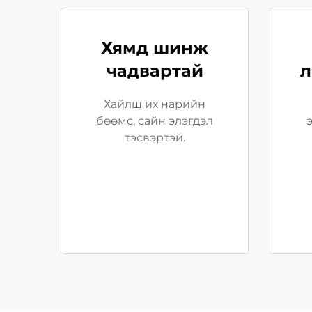
Хямд шинж
чадвартай
л
Хайлш их нарийн
бөөмс, сайн элэгдэл
тэсвэртэй.