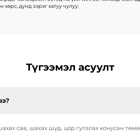
н хөрс, дунд зэрэг хатуу чулуу;
Түгээмэл асуулт
вэ?
ахах сав, шахах шүд, цор гулзлах конусан төмө