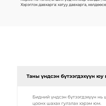
Хэрэглэх давхарга: хатуу давхарга, хөлдөөсө
Таны үндсэн бүтээгдэхүүн юу 
Бидний үндсэн бүтээгдэхүүн нь ш
цоонх шахах гулзлах хэрэм юм.