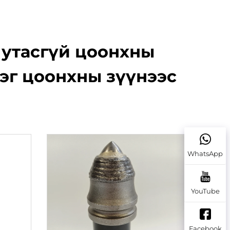
 утасгүй цоонхны
эг цоонхны зүүнээс
WhatsApp
YouTube
Facebook