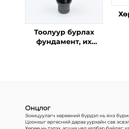
Хө
Тоолуур бурлах
боло
фундамент, их
шү
хүчирхэг цэцгийн
тө
үзүүлэлтэй
булангийн цэцгүүд,
олон үндсэн бурлах
хэрэгsl
Онцлог
Зохицуулагч хөрөөний бүрдэл нь янз бүри
Цоонхыг өргөсний дараа уурхайн сав эсвэл
Хөрөө нь тэлэх, агших үед хялбар байдаг; 