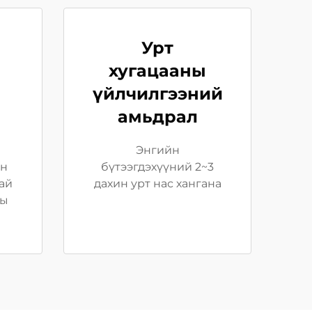
Урт
хугацааны
үйлчилгээний
амьдрал
Энгийн
ан
бүтээгдэхүүний 2~3
ай
дахин урт нас хангана
ны