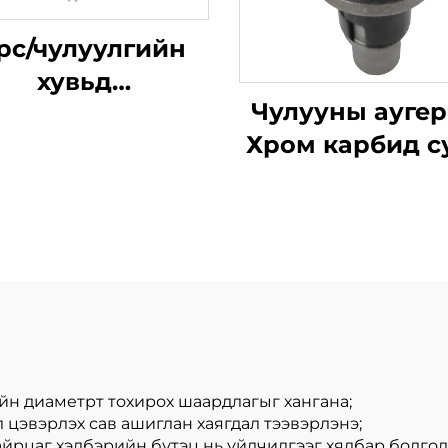
рс/чулуулгийн
хувьд
Чулууны аугер
всруулалт хийх
Хром карбид с
дтэй нээлттэй
шахуурга Сан
рлийн бурхины
зээрэнцүүд пи
сав
машины хув
йн диаметрт тохирох шаардлагыг хангана;
 цэвэрлэх сав ашиглан хаягдал тээвэрлэнэ;
хайрцаг хэлбэрийн бүтэц нь үйлчилгээг хялбар болгод