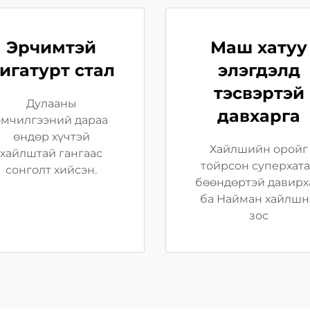
Эрчимтэй
Маш хатуу
игатурт стал
элэгдэлд
тэсвэртэй
Дулааны
давхарга
эмчилгээний дараа
өндөр хүчтэй
Хайлшийн оройг
хайлштай гангаас
тойрсон суперхат
сонголт хийсэн.
бөөндөртэй давирх
ба Найман хайлш
зос