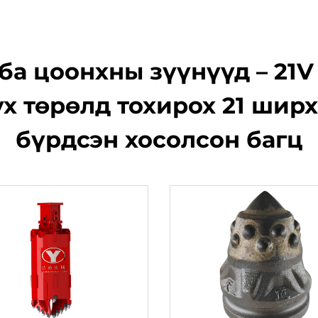
а цоонхны зүүнүүд – 21V
х төрөлд тохирох 21 ширх
бүрдсэн хосолсон багц