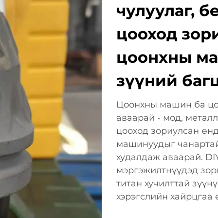
чулуулаг, б
цооход зор
цоонхны ма
зүүний баг
Цоонхны машин ба цо
аваарай - мод, металл
цооход зориулсан өн
машинуудыг чанартай
худалдаж аваарай. DI
мэргэжилтнүүдэд зори
титан хучилттай зүүн
хэрэгслийн хайрцгаа