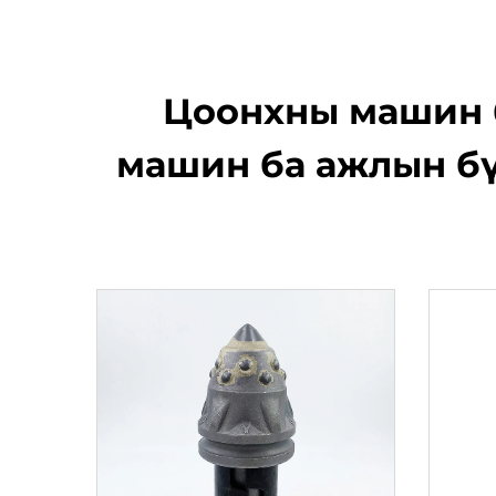
Цоонхны машин б
машин ба ажлын бү