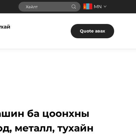
MN
ухай
Quote авах
ашин ба цоонхны
од, металл, тухайн