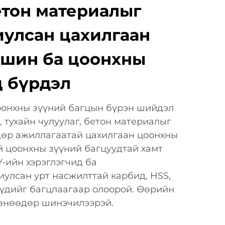
етон материалыг
иулсан цахилгаан
шин ба цоонхны
ц бүрдэл
онхны зүүний багцын бүрэн шийдэл
, тухайн чулуулаг, бетон материалыг
дөр ажиллагаатай цахилгаан цоонхны
 цоонхны зүүний багцуудтай хамт
Y-ийн хэрэглэгчид ба
улсан урт насжилттай карбид, HSS,
үүдийг багцлаагаар олоорой. Өөрийн
 өнөөдөр шинэчилээрэй.