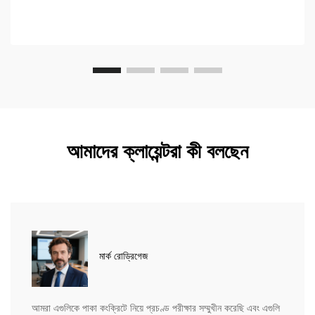
আমাদের ক্লায়েন্টরা কী বলছেন
মার্ক রোড্রিগেজ
আমরা এগুলিকে পাকা কংক্রিটে নিয়ে প্রচণ্ড পরীক্ষার সম্মুখীন করেছি এবং এগুলি