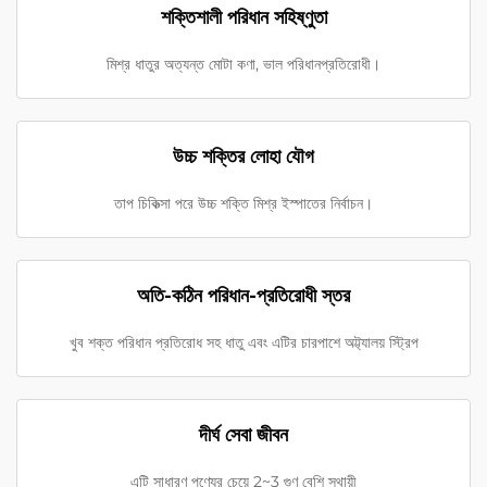
শক্তিশালী পরিধান সহিষ্ণুতা
মিশ্র ধাতুর অত্যন্ত মোটা কণা, ভাল পরিধানপ্রতিরোধী।
উচ্চ শক্তির লোহা যৌগ
তাপ চিকিত্সা পরে উচ্চ শক্তি মিশ্র ইস্পাতের নির্বাচন।
অতি-কঠিন পরিধান-প্রতিরোধী স্তর
খুব শক্ত পরিধান প্রতিরোধ সহ ধাতু এবং এটির চারপাশে অট্ট্যালয় স্ট্রিপ
দীর্ঘ সেবা জীবন
এটি সাধারণ পণ্যের চেয়ে 2~3 গুণ বেশি স্থায়ী