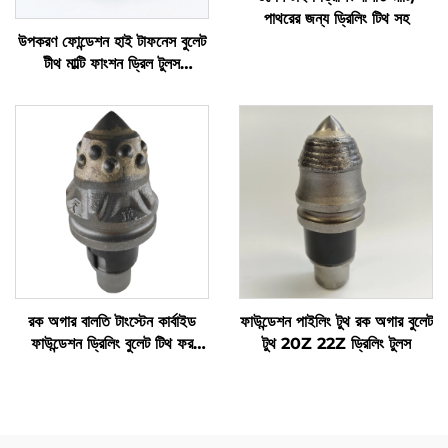
পাথরের জন্য ড্রিলিং টিথ সহ
উপকরণ ফোন্ডেশন হাই টাফনেস বুলেট
টীথ মাল্টি ফাংশন ড্রিল টুলস
হোয়োলসেল রোটারি পাইল
রক অগার বালতি টাংস্টেন কার্বাইড
ফাউন্ডেশন পাইলিং টুথ রক অগার বুলেট
ফাউন্ডেশন ড্রিলিং বুলেট টিথ ফর
টুথ 20Z 22Z ড্রিলিং টুলস
পাইলিং মেশিন