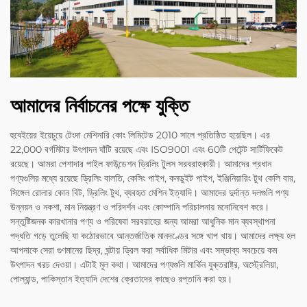
আমাদের নির্বাচনের পক্ষে যুক্তি
হুবেইয়ের ইয়েচুয়ে টেংদা মেশিনারি কোং লিমিটেড 2010 সালে প্রতিষ্ঠিত হয়েছিল। এর
22,000 বর্গমিটার উৎপাদন ঘাঁটি রয়েছে এবং ISO9001 এবং 60টি পেটেন্ট সার্টিফিকেট
রয়েছে। আমরা পেশাদার পাইল ফাউন্ডেশন ড্রিলিং টুলস সরবরাহকারী। আমাদের প্রধান
পণ্যগুলির মধ্যে রয়েছে ড্রিলিং বালতি, কেসিং পাইপ, কনডুইট পাইপ, ইঞ্জিনিয়ারিং টুথ কেলি বার,
সিঙ্গেল রোলার কোন বিট, ড্রিলিং টুথ, ব্যবহৃত মেশিন ইত্যাদি। আমাদের দুর্দান্ত দলগুলি পণ্য
উন্নয়ন ও নকশা, মান নিয়ন্ত্রণ ও পরিদর্শন এবং কোম্পানি পরিচালনায় মনোনিবেশ করে।
সন্তুষ্টিজনক কারখানার পণ্য ও পরিষেবা সরবরাহের জন্য আমরা আধুনিক মান ব্যবস্থাপনা
পদ্ধতি গড়ে তুলেছি যা কঠোরভাবে আন্তর্জাতিক মানদণ্ডের সঙ্গে খাপ খায়। আমাদের লক্ষ্য হল
আপনাকে সেরা গুণমানের ছিদ্র, ঘন্টায় ড্রিল করা সর্বাধিক মিটার এবং সম্ভাব্য সবচেয়ে কম
উৎপাদন খরচ দেওয়া। এটাই মূল কথা। আমাদের পণ্যগুলি মার্কিন যুক্তরাষ্ট্র, অস্ট্রেলিয়া,
পোল্যান্ড, পাকিস্তান ইত্যাদি দেশের ক্রেতাদের কাছেও রপ্তানি করা হয়।