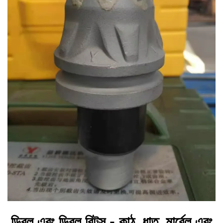
ড্রিল এবং ড্রিল বিটস - কাঠ, ধাতু, মার্বেল এবং