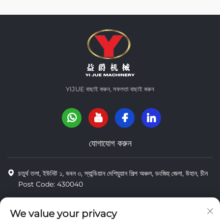
YIJUE বাছাই করুন, সফলতা বাছাই করুন
যোগাযোগ করুন
চতুর্থ তলা, ইউনিট ১, ভবন ৩, স্যান্ডিয়ান দেশিয়ুয়ান শিল্প অঞ্চল, ডংজিহু জেলা, উহান, চীন
Post Code: 430040
8618971664820
We value your privacy
8618971664820