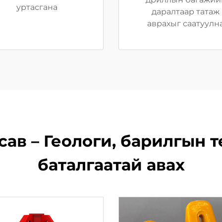
уртасгана
даралтаар татаж
аврахыг саатуулн
ав – Геологи, барилгын 
баталгаатай авах