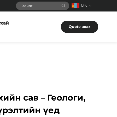
MN
ухай
Quote авах
ийн сав – Геологи,
үрэлтийн үед