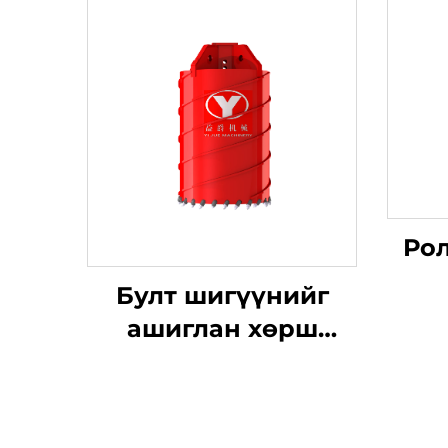
Рол
Булт шигүүнийг
ашиглан хөрш
татан авах барил