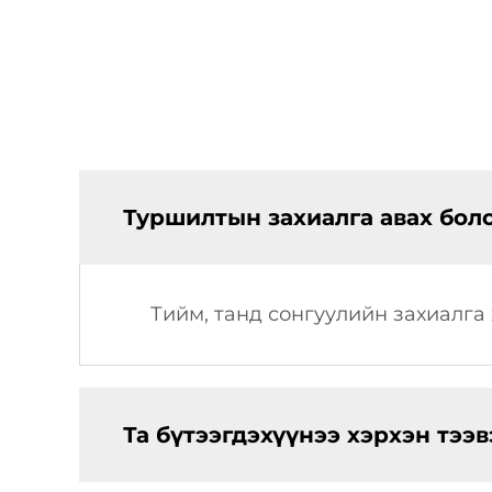
Туршилтын захиалга авах бо
Тийм, танд сонгуулийн захиалга 
Та бүтээгдэхүүнээ хэрхэн тээв