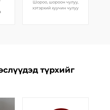
Шороо, шороон чулуу,
хэтэрхий хуучин чулуу
а
төслүүдэд түрхийг