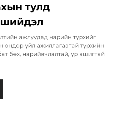
ахын тулд
 шийдэл
рэлтийн ажлуудад нарийн түрхийг
н өндөр үйл ажиллагаатай түрхийн
 бат бөх, нарийвчлалтай, үр ашигтай