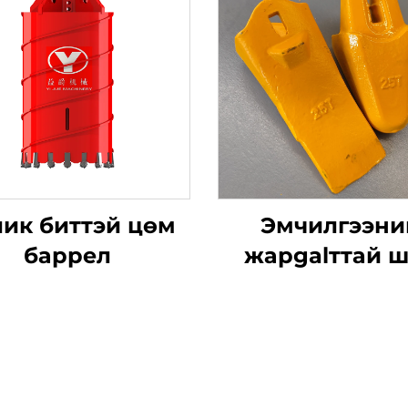
ик биттэй цөм
Эмчилгээни
баррел
жарgalттай 
нүдэнтэй цув
T25 цуврал
хоолой