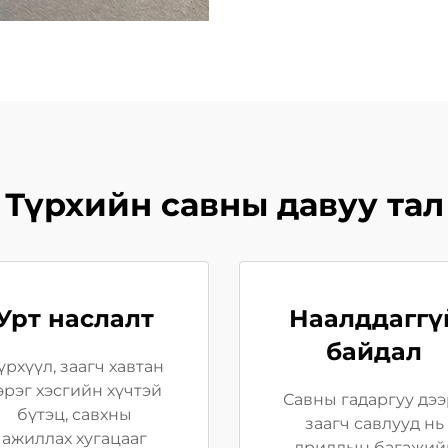
Түрхийн савны давуу тал
Урт наслалт
Наалддаггү
байдал
үрхүүл, заагч хавтан
эрэг хэсгийн хүчтэй
Савны гадаргуу дээ
бүтэц, савхны
заагч савлууд нь
ажиллах хугацааг
дриллын багажий