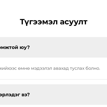
Түгээмэл асуулт
ломжтой юу?
хийхээс өмнө мэдээлэл авахад туслах болно.
эрлэдэг вэ?