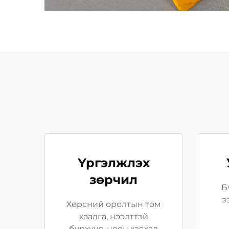
Үргэлжлэх
зөрчил
Б
з
Хөрсний оролтын том
хаалга, нээлттэй
бүрхүүл, цоон хаяхад