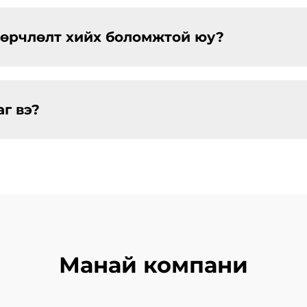
 өөрчлөлт хийх боломжтой юу?
г вэ?
Манай компани