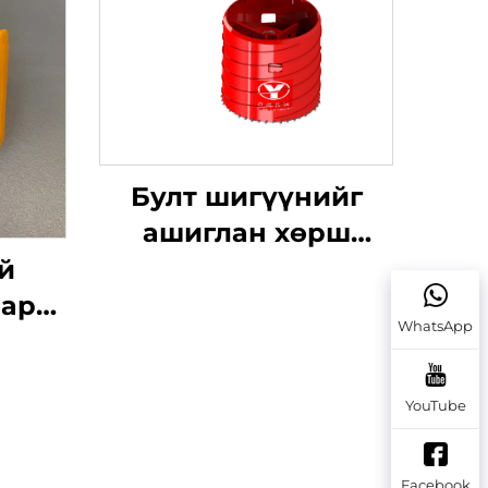
Булт шигүүнийг
ашиглан хөрш
татан авах барил
й
шар
WhatsApp
рал
ын
YouTube
Facebook