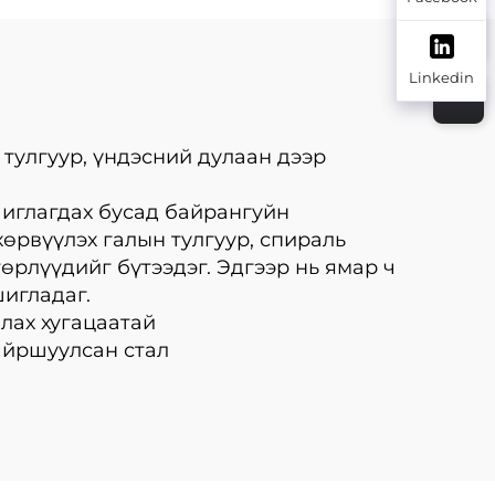
Linkedin
 тулгуур, үндэсний дулаан дээр
шиглагдах бусад байрангуйн
өрвүүлэх галын тулгуур, спираль
 төрлүүдийг бүтээдэг. Эдгээр нь ямар ч
игладаг.
ллах хугацаатай
айршуулсан стал