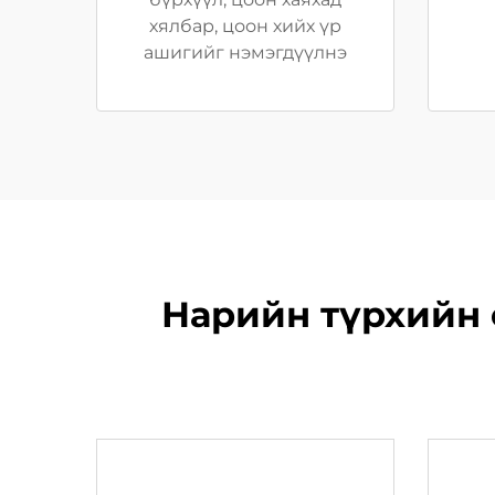
хялбар, цоон хийх үр
ашигийг нэмэгдүүлнэ
Нарийн түрхийн с