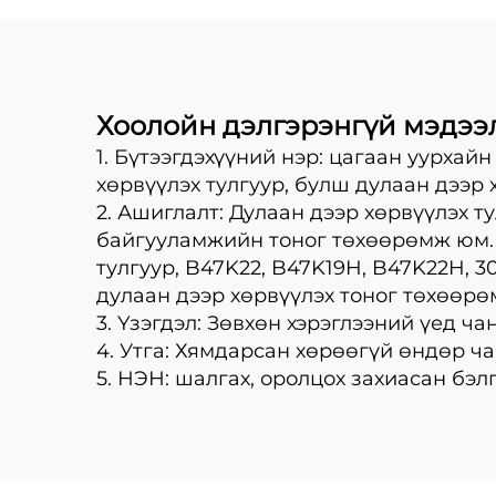
Хоолойн дэлгэрэнгүй мэдээ
1. Бүтээгдэхүүний нэр: цагаан уурхай
хөрвүүлэх тулгуур, булш дулаан дээр 
2. Ашиглалт: Дулаан дээр хөрвүүлэх 
байгууламжийн тоног төхөөрөмж юм. Г
тулгуур, B47K22, B47K19H, B47K22H, 30
дулаан дээр хөрвүүлэх тоног төхөөр
3. Үзэгдэл: Зөвхөн хэрэглээний үед ча
4. Утга: Хямдарсан хөрөөгүй өндөр 
5. НЭН: шалгах, оролцох захиасан бэл