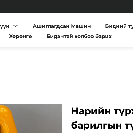
хүүн
Ашиглагдсан Машин
Бидний т
Хөрөнгө
Бидэнтэй холбоо барих
Нарийн түрх
барилгын т