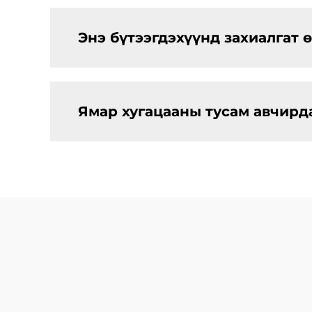
Энэ бүтээгдэхүүнд захиалгат
Ямар хугацааны тусам авчирда