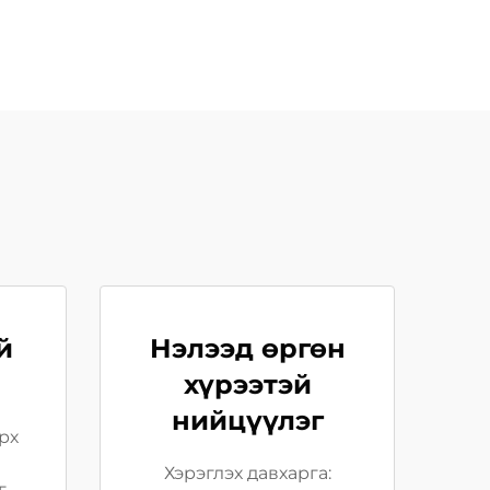
й
Нэлээд өргөн
хүрээтэй
нийцүүлэг
рх
Хэрэглэх давхарга:
г