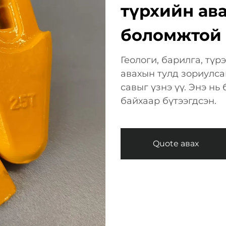
түрхийн ав
боломжтой
Геологи, барилга, тү
авахын тулд зориулса
савыг үзнэ үү. Энэ нь
байхаар бүтээгдсэн.
Quote авах