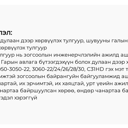
лэл:
н дулаан дээр хөрвүүлэх тулгуур, шувууны галын
хөрвүүлэх тулгуур
тулгуур нь зогсоолын инженерчлэлийн ажилд а
арын авлага бүтээгдэхүүн болох дулаан дээр х
50-3050-22, 3060-22/24/26/28/30, C31HD гэх мэт
өмжтэй зогсоолын байрангуйн байгууламжид аш
нартай, их эрчимтэй, их хаяцтай, урт үеийн ажи
чанартаа байршуулсан хөрөө, өндөр чанартаа б
гэдэл хэрэггүй