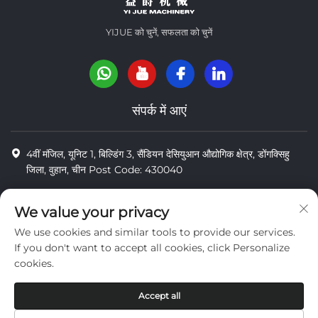
YIJUE को चुनें, सफलता को चुनें
संपर्क में आएं
4वीं मंजिल, यूनिट 1, बिल्डिंग 3, सैंडियन देसियुआन औद्योगिक क्षेत्र, डोंगक्सिहु
जिला, वुहान, चीन Post Code: 430040
8618971664820
We value your privacy
8618971664820
We use cookies and similar tools to provide our services.
[email protected]
If you don't want to accept all cookies, click Personalize
cookies.
कॉपीराइट © वुहान यी जू तेंगडा मशीनरी कं, लिमिटेड
Accept all
निजता