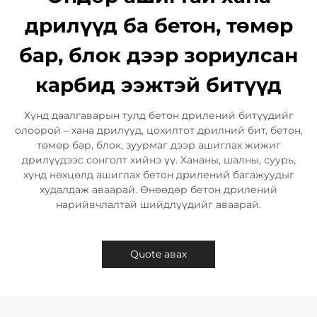
дрилүүд ба бетон, төмөр
бар, блок дээр зориулсан
карбид ээжтэй битүүд
Хүнд даалгаварын тулд бетон дрилений битүүдийг
олоорой – хана дрилүүд, цохилтот дрилний бит, бетон,
төмөр бар, блок, зуурмаг дээр ашиглах жижиг
дрилүүдээс сонголт хийнэ үү. Хананы, шалны, суурь,
хүнд нөхцөлд ашиглах бетон дрилений багажуудыг
худалдаж аваарай. Өнөөдөр бетон дрилений
нарийвчлалтай шийдлүүдийг аваарай.
Quote авах