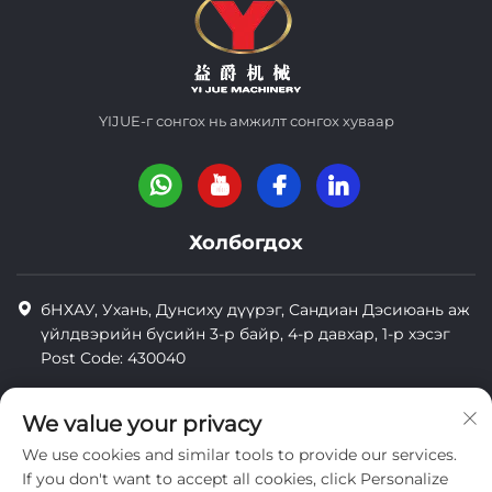
YIJUE-г сонгох нь амжилт сонгох хуваар
Холбогдох
бНХАУ, Ухань, Дунсиху дүүрэг, Сандиан Дэсиюань аж
үйлдвэрийн бүсийн 3-р байр, 4-р давхар, 1-р хэсэг
Post Code: 430040
8618971664820
We value your privacy
8618971664820
We use cookies and similar tools to provide our services.
[email protected]
If you don't want to accept all cookies, click Personalize