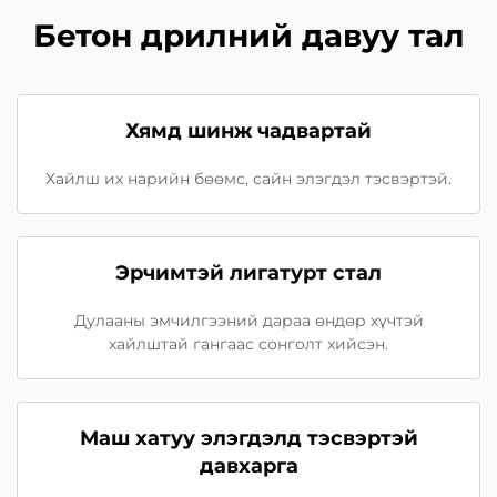
Бетон дрилний давуу тал
Хямд шинж чадвартай
Хайлш их нарийн бөөмс, сайн элэгдэл тэсвэртэй.
Эрчимтэй лигатурт стал
Дулааны эмчилгээний дараа өндөр хүчтэй
хайлштай гангаас сонголт хийсэн.
Маш хатуу элэгдэлд тэсвэртэй
давхарга