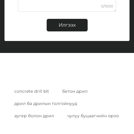
0/1000
Илгээх
concrete drill bit
бетон дрил
дрил ба дрилын толгойнууд
аугер болон дрил
чулуу буцаагчийн ороо