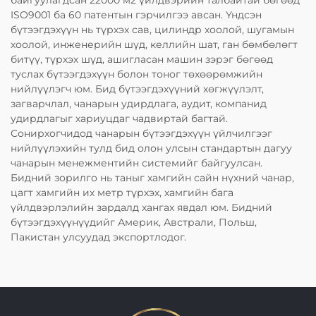
байгуулагдсан 22000 м2 үйлдвэрийн талбайтай бөгөөд
ISO9001 ба 60 патентын гэрчилгээ авсан. Үндсэн
бүтээгдэхүүн нь түрхэх сав, цилиндр хоолой, шугамын
хоолой, инженерийн шүд, келлийн шат, ган бөмбөлөгт
битүү, түрхэх шүд, ашигласан машин зэрэг бөгөөд
туслах бүтээгдэхүүн болон тоног төхөөрөмжийн
нийлүүлэгч юм. Бид бүтээгдэхүүний хөгжүүлэлт,
загварчлал, чанарын удирдлага, аудит, компанид
удирдлагыг хариуцдаг чадвиртай багтай.
Сонирхогчидод чанарын бүтээгдэхүүн үйлчилгээг
нийлүүлэхийн тулд бид олон улсын стандартын дагуу
чанарын менежментийн системийг байгуулсан.
Бидний зорилго нь таныг хамгийн сайн нүхний чанар,
цагт хамгийн их метр түрхэх, хамгийн бага
үйлдвэрлэлийн зардалд хангах явдал юм. Бидний
бүтээгдэхүүнүүдийг Америк, Австрали, Польш,
Пакистан улсуудад экспортлодог.