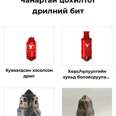
чанартай цохилтот
дрилний бит
Хуваагдсан хосолсон
Хөрс/чулуулгийн
дрил
хувьд боловсруулалт
хийх шүдтэй нээлттэй
төрлийн бурхины сав