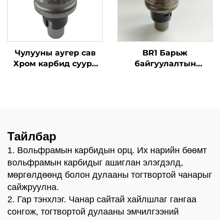
Чулууны аугер сав
BR1 Барьж
Хром карбид суурь
байгуулалтын
шахуурга Сансрын
машины хэсгүүдийг
зээрэнцүүд пиллинг
оптээр зараг тарааж
машины хувьд
байна. Шүршгэн шүд,
чулуу шургах тоног
төхөөрөмж, шургац
нь хэрэгсэл
Тайлбар
1. Вольфрамын карбидын орц. Их нарийн бөөмт
вольфрамын карбидыг ашиглан элэгдэлд,
мөргөлдөөнд болон дулааны тогтвортой чанарыг
сайжруулна.
2. Гар тэнхлэг. Чанар сайтай хайлшлаг гангаа
сонгож, тогтвортой дулааны эмчилгээний