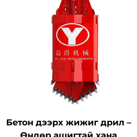
Бетон дээрх жижиг дрил –
Өндөр ашигтай хана