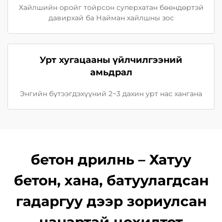
Хайлшийн оройг тойрсон суперхатан бөөндөртэй
давирхай ба Найман хайлшны зос
Урт хугацааны үйлчилгээний
амьдрал
Энгийн бүтээгдэхүүний 2~3 дахин урт нас хангана
бетон дрилнь – Хатуу
бетон, хана, батуулагдсан
гадаргуу дээр зориулсан