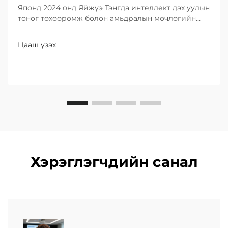
Японд 2024 онд Яйжүэ Тэнгда интеллект дэх уулын
тоног төхөөрөмж болон амьдралын мөчлөгийн
үйлчилгээг хэрхэн үзүүлснийг, Индонезийн хатуу
цаг агаар, жижиг уурхайн үр ашгийг хэрхэн
Цааш үзэх
шийдвэрлэснийг нээж үзнэ үү. Илүү ихийг одоо л
мэдээрэй.
Хэрэглэгчдийн санал