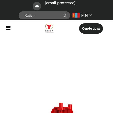
[email protected]
MN
Quote авах