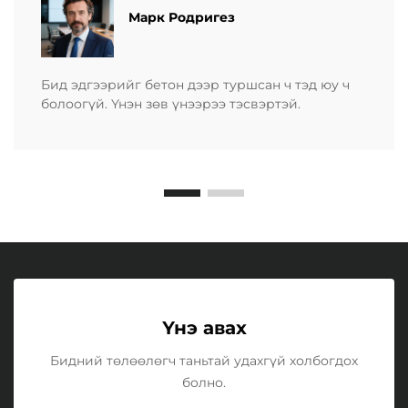
Марк Родригез
Бид эдгээрийг бетон дээр туршсан ч тэд юу ч
болоогүй. Үнэн зөв үнээрээ тэсвэртэй.
Үнэ авах
Бидний төлөөлөгч таньтай удахгүй холбогдох
болно.