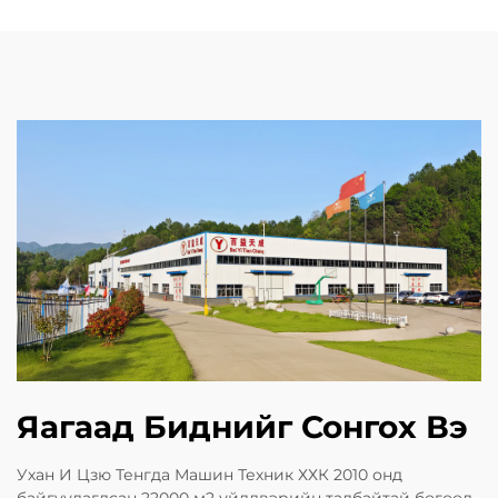
Яагаад Биднийг Сонгох Вэ
Ухан И Цзю Тенгда Машин Техник ХХК 2010 онд