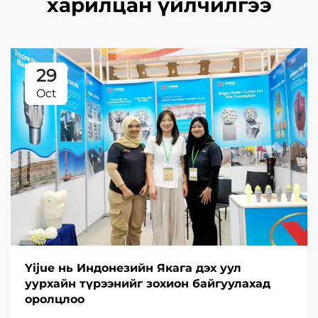
харилцан үйлчилгээ
29
Oct
Yijue нь Индонезийн Якага дэх уул
уурхайн түрээнийг зохион байгуулахад
оролцлоо