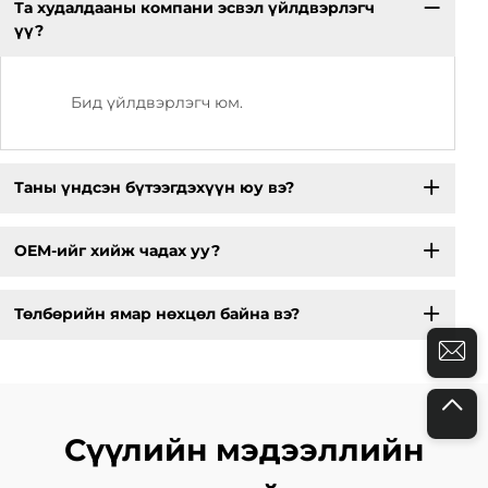
Та худалдааны компани эсвэл үйлдвэрлэгч
үү?
Бид үйлдвэрлэгч юм.
Таны үндсэн бүтээгдэхүүн юу вэ?
OEM-ийг хийж чадах уу?
Төлбөрийн ямар нөхцөл байна вэ?
Сүүлийн мэдээллийн