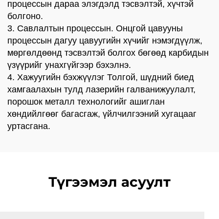
процессын дараа элэгдэлд тэсвэлтэй, хүчтэй
болгоно.
3. Савлалтын процессын. Онцгой цавууны
процессын дагуу цавуугийн хүчийг нэмэгдүүлж,
мөргөлдөөнд тэсвэлтэй болгох бөгөөд карбидын
үзүүрийг унахгүйгээр бэхэлнэ.
4. Хажуугийн бэхжүүлэг Толгой, шүдний биед
хамгаалахын тулд лазерийн галванижуулалт,
порошок металл технологийг ашиглан
хөндийлгөөг багасгаж, үйлчилгээний хугацааг
уртасгана.
Түгээмэл асуулт