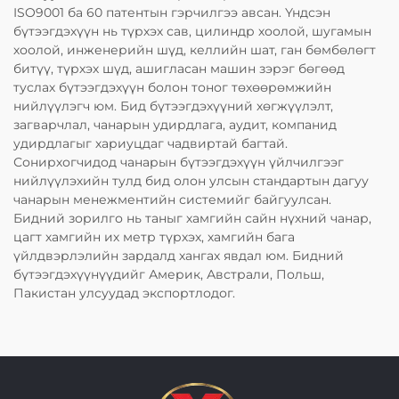
ISO9001 ба 60 патентын гэрчилгээ авсан. Үндсэн
бүтээгдэхүүн нь түрхэх сав, цилиндр хоолой, шугамын
хоолой, инженерийн шүд, келлийн шат, ган бөмбөлөгт
битүү, түрхэх шүд, ашигласан машин зэрэг бөгөөд
туслах бүтээгдэхүүн болон тоног төхөөрөмжийн
нийлүүлэгч юм. Бид бүтээгдэхүүний хөгжүүлэлт,
загварчлал, чанарын удирдлага, аудит, компанид
удирдлагыг хариуцдаг чадвиртай багтай.
Сонирхогчидод чанарын бүтээгдэхүүн үйлчилгээг
нийлүүлэхийн тулд бид олон улсын стандартын дагуу
чанарын менежментийн системийг байгуулсан.
Бидний зорилго нь таныг хамгийн сайн нүхний чанар,
цагт хамгийн их метр түрхэх, хамгийн бага
үйлдвэрлэлийн зардалд хангах явдал юм. Бидний
бүтээгдэхүүнүүдийг Америк, Австрали, Польш,
Пакистан улсуудад экспортлодог.