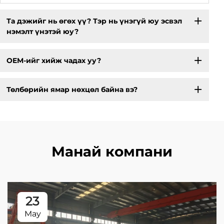
Та дэжийг нь өгөх үү? Тэр нь үнэгүй юу эсвэл
нэмэлт үнэтэй юу?
OEM-ийг хийж чадах уу?
Төлбөрийн ямар нөхцөл байна вэ?
Манай компани
23
May