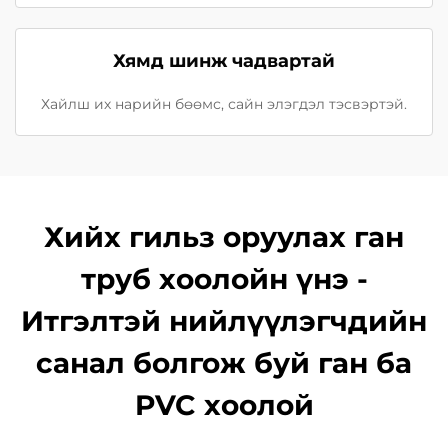
Хямд шинж чадвартай
Хайлш их нарийн бөөмс, сайн элэгдэл тэсвэртэй.
Хийх гильз оруулах ган
труб хоолойн үнэ -
Итгэлтэй нийлүүлэгчдийн
санал болгож буй ган ба
PVC хоолой