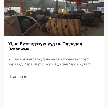
Yijue Бүтээгдэхүүнүүд нь Гадаадад
Эсвэлжин
Yijue-ийн цувралууд нь өндөр тооны экспорт
хүрээнд Израил руу хүрч, Дундад Орон нутагт
инфраструктурын бүтээгдэхүүнүүдийн
бүтээгдэхүүн болон шинэ чанарын бодлогуудыг
Цааш үзэх
танилцуулж байна.