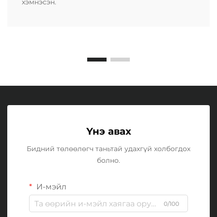
хэмнэсэн.
Үнэ авах
Бидний төлөөлөгч таньтай удахгүй холбогдох
болно.
И-мэйл
0/100