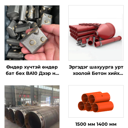
Өндөр хүчтэй өндөр
Эргэдэг шахуурга урт
бат бөх BA10 Дээр нь
хоолой Бетон хийх
зээрэнцүүд
шахуурга Хоёр
зээрэнцүүдийн сав
давхар ган шахуурга
Суурь хийх үед
дэгдэх хэсгүүд
1500 мм 1400 мм