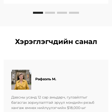
Хэрэглэгчдийн санал
Рафаэль М.
Давсны усанд 12 сар амьдарч, гулзайлтыг
багасгах зориулалттай эрүүл мэндийн резьб
хангаж өмнөх нийлүүлэгчийн $18,000-ыг