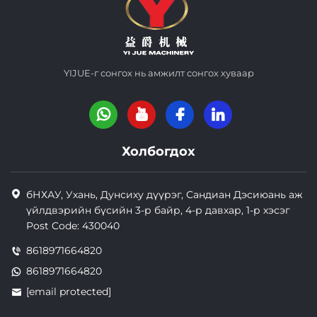
YIJUE-г сонгох нь амжилт сонгох хуваар
Холбогдох
бНХАУ, Ухань, Дунсиху дүүрэг, Сандиан Дэсиюань аж
үйлдвэрийн бүсийн 3-р байр, 4-р давхар, 1-р хэсэг
Post Code: 430040
8618971664820
8618971664820
[email protected]