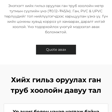
Энэтхэгт хийх гильз оруулах ган труб хоолойн метр
тутмын сүүлийн үнэ (₹0.12–₹45/м). Ган, PVC & UPVC
төрлүүдийг топ нийлүүлэгчдээс харьцуулан үзнэ үү. Гүн
хийх цонхны хувьд корроз үл хамаарах, даралт ихтэй
хоолой. Үнэ тодорхойлох үнэгүй мэдээлэл авах
боломжтой.
Quote авах
Хийх гильз оруулах ган
труб хоолойн давуу тал
Үр ашиг болон чанар нэгдэж байна