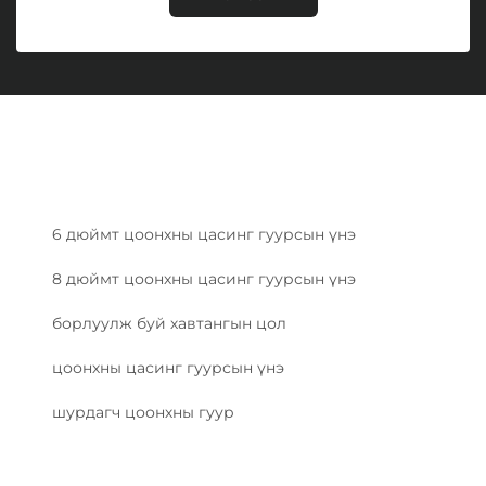
6 дюймт цоонхны цасинг гуурсын үнэ
8 дюймт цоонхны цасинг гуурсын үнэ
борлуулж буй хавтангын цол
цоонхны цасинг гуурсын үнэ
шурдагч цоонхны гуур