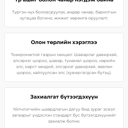
Түргэн нүх боловсруулах, өндөр чанар, барилгын
хугацаа богино, жижиг хөрөнгө оруулалт.
Олон төрлийн хэрэглээ
Тохиромжтой газрын нөхцөл: Шаварлаг давирхай,
элсэрхэг шороо, шавар, тунамал шороо, нарийн
элс, карст хөндий, элсэрхэг давирхай, зөөлөн
шороо, хайлуулсан элс (хувиргагдсан бүтэц).
Захиалгат бүтээгдэхүүн
Үйлчлэгчийн шаардлагын дагуу бид зураг эсвэл
загварыг үндэслэн стандарт бус бүтээгдэхүүнийг
захиалж болно.