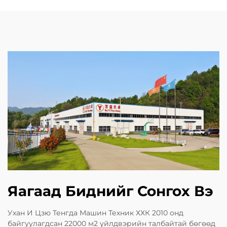
Яагаад Биднийг Сонгох Вэ
Ухан И Цзю Тенгда Машин Техник ХХК 2010 онд
байгуулагдсан 22000 м2 үйлдвэрийн талбайтай бөгөөд