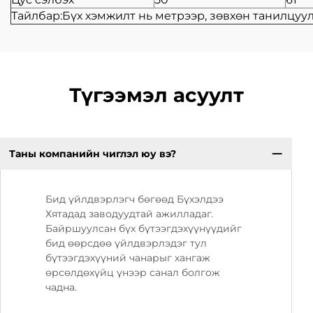
Тайлбар:Бүх хэмжилт нь метрээр, зөвхөн танилцуул
Түгээмэл асуулт
Таны компанийн чиглэл юу вэ?
Бид үйлдвэрлэгч бөгөөд Бүхэлдээ
Хятадад заводуудтай ажилладаг.
Байршуулсан бүх бүтээгдэхүүнүүдийг
бид өөрсдөө үйлдвэрлэдэг тул
бүтээгдэхүүний чанарыг хангаж
өрсөлдөхүйц үнээр санал болгож
чадна.