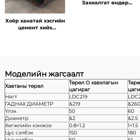
Захиалгат өндөр
нүүрстөрөгчтэй ган
эргэдэг шахуурга
Хоёр ханатай хэсгийн
төхөөрөмж Шахуурга
цемент хийх
ашиглан бетон хийх
шахуурга Тогтвортой
шахуурга
бетон хийх шахуурга
Моделийн жагсаалт
Төрөл О хавхлагын
Төрө
Хавтаны төрөл
цагираг
цаги
Нягт
LDC219
LDC
ГАДНАХ ДИАМЕТР
&219
&26
Үлэх
50
60
Диаметр
&2
&2.5
Хөгжлийн хэмжээ
0.8<1.2
1<1.5
Цус сэлбэх
150
180
Цус сэлбэх
50
61