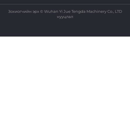
Зохиогчийн эрх © Wuhan Yi Jue Tengda Machinery Co., LTD
нууцлал