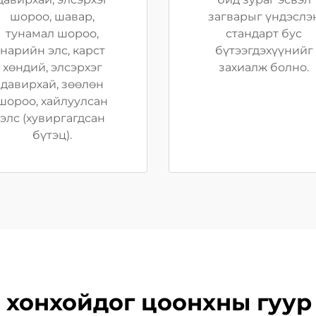
шороо, шавар,
загварыг үндэслэ
тунамал шороо,
стандарт бус
нарийн элс, карст
бүтээгдэхүүнийг
хөндий, элсэрхэг
захиалж болно.
давирхай, зөөлөн
шороо, хайлуулсан
элс (хувиргагдсан
бүтэц).
 хонхойдог цоонхны гуур 