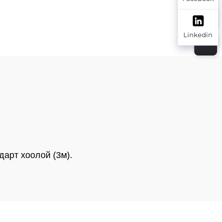
га
бетон хийх
тон
шахуурга
га
Linkedin
дарт хоолой (3м).