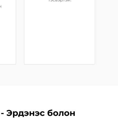
н
- Эрдэнэс болон