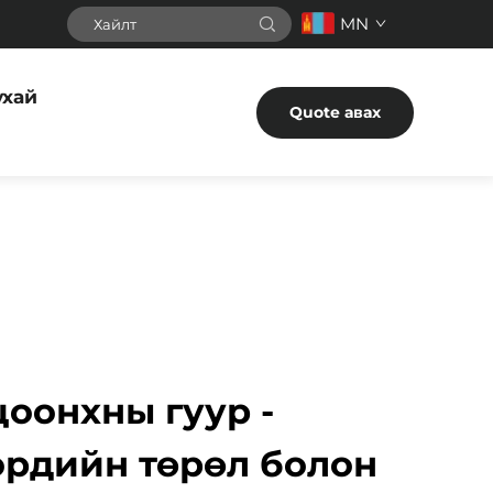
MN
ухай
Quote авах
цоонхны гуур -
эрдийн төрөл болон