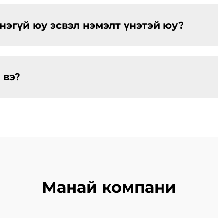
үнэгүй юу эсвэл нэмэлт үнэтэй юу?
 вэ?
Манай компани