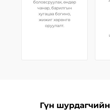
боловсруулах, өндөр
чанар, барилгын
хугацаа богино,
жижиг хөрөнгө
оруулалт.
Гүн шурдагчийн