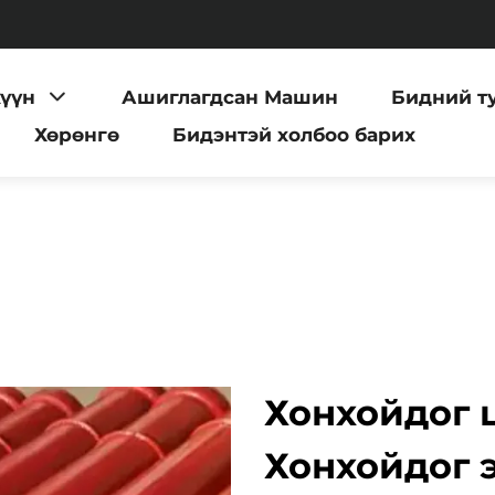
хүүн
Ашиглагдсан Машин
Бидний т
Хөрөнгө
Бидэнтэй холбоо барих
Хонхойдог 
Хонхойдог 