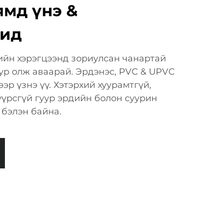
ямд үнэ &
чид
ийн хэрэгцээнд зориулсан чанартай
ур олж аваарай. Эрдэнэс, PVC & UPVC
эр үзнэ үү. Хэтэрхий хуурамтгүй,
үүрсгүй гуур эрдийн болон суурин
 бэлэн байна.