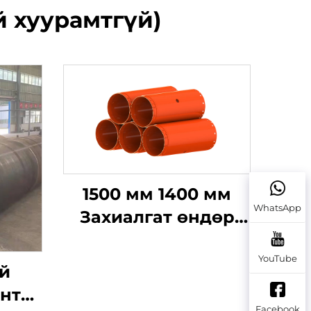
й хуурамтгүй)
1500 мм 1400 мм
WhatsApp
Захиалгат өндөр
нүүрстөрөгчтэй ган
YouTube
эргэдэг шахуурга
й
төхөөрөмж
ент
Шахуурга ашиглан
Facebook