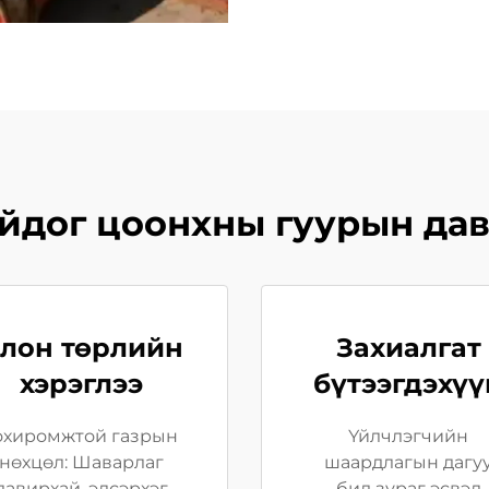
йдог цоонхны гуурын дав
лон төрлийн
Захиалгат
хэрэглээ
бүтээгдэхүү
охиромжтой газрын
Үйлчлэгчийн
нөхцөл: Шаварлаг
шаардлагын дагу
давирхай, элсэрхэг
бид зураг эсвэл