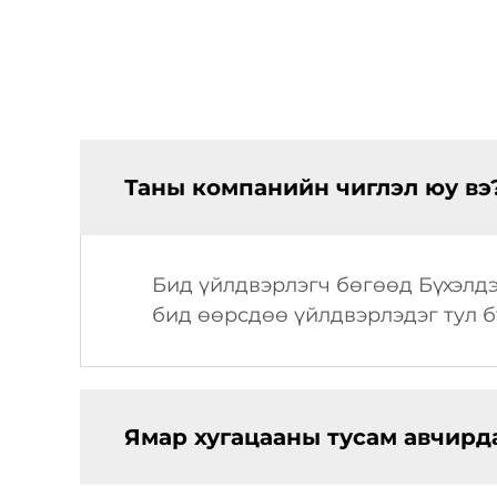
Таны компанийн чиглэл юу вэ
Бид үйлдвэрлэгч бөгөөд Бүхэлдэ
бид өөрсдөө үйлдвэрлэдэг тул б
Ямар хугацааны тусам авчирда