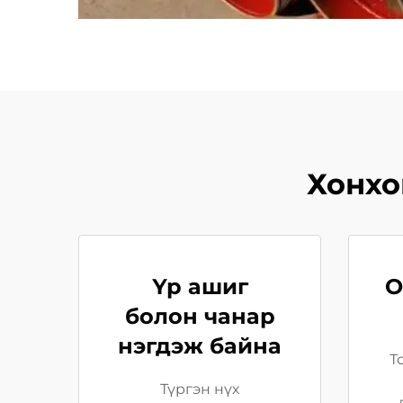
Хонхо
Үр ашиг
О
болон чанар
нэгдэж байна
Т
Түргэн нүх