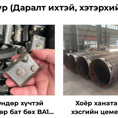
р (Даралт ихтэй, хэтэрхи
ндөр хүчтэй
Хоёр ханата
өр бат бөх BA10
хэсгийн цем