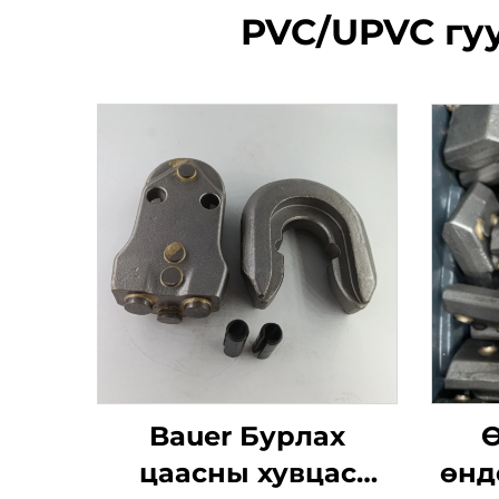
PVC/UPVC гуу
Bauer Бурлах
Ө
цаасны хувцас
өнд