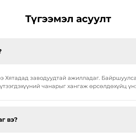
Түгээмэл асуулт
?
э Хятадад заводуудтай ажилладаг. Байршуулса
үтээгдэхүүний чанарыг хангаж өрсөлдөхүйц үн
г вэ?