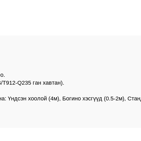
р нь зээрэнцүүд
хийх шахуур
рэнцүүдийн сав
Тогтвортой бе
уурь хийх үед
хийх шахуур
эгдэх хэсгүүд
о.
/T912-Q235 ган хавтан).
: Үндсэн хоолой (4м), Богино хэсгүүд (0.5-2м), Стан