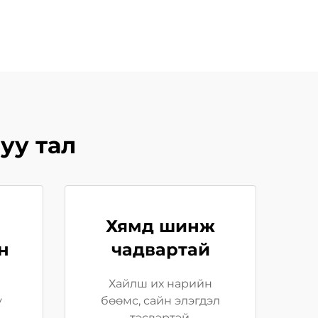
уу тал
Хямд шинж
н
чадвартай
Хайлш их нарийн
у
бөөмс, сайн элэгдэл
тэсвэртэй.