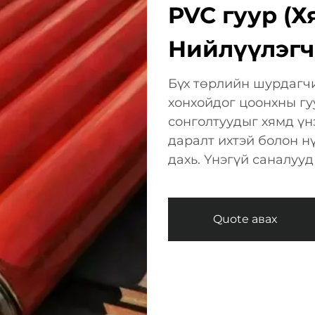
PVC гуур (Х
Нийлүүлэг
Бүх төрлийн шурдагч
хонхойдог цоонхны гу
сонголтуудыг хямд үнэ
даралт ихтэй болон н
дахь. Үнэгүй саналууд
Quote авах