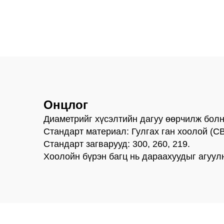
WS39 цэцгийн
Дээ
үзүүлэлтэй
зээ
фундаментын
С
ажилын хэрэгслүүд
д
Онцлог
Диаметрийг хүсэлтийн дагуу өөрчилж болн
Стандарт материал: Гулгах ган хоолой (CB
Стандарт загварууд: 300, 260, 219.
Хоолойн бүрэн багц нь дараахуудыг агуулна