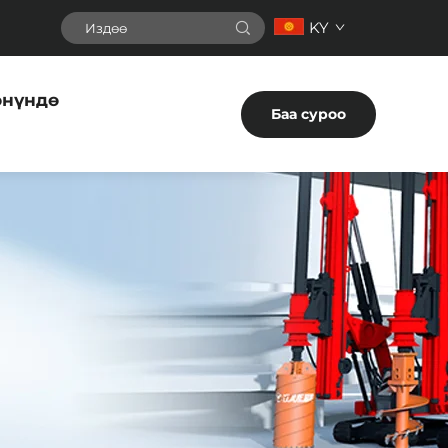
KY
өнүндө
Баа суроо