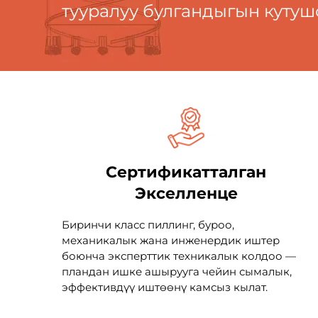
тууралуу булгандыгын кутуш
Сертификатталган
Экселленце
Биринчи класс пиллинг, буроо,
механикалык жана инженердик иштер
боюнча эксперттик техникалык колдоо —
пландан ишке ашырууга чейин сымалык,
эффективдүү иштөөнү камсыз кылат.