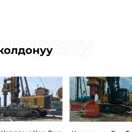
колдонуу