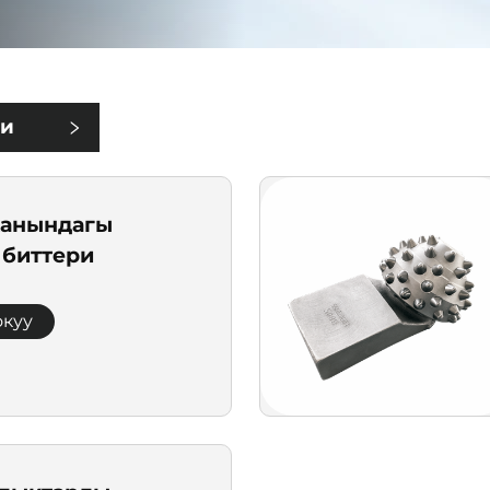
чи
ар
жанындагы
 биттери
окуу