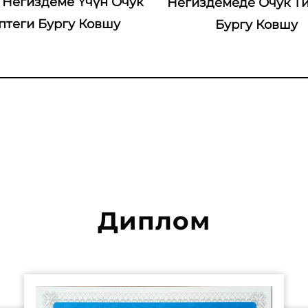
демеде Очук Типтеги
Талаадагы Иште Б
Бургу Ковшу
Ковшу менен Буруу К
Диплом