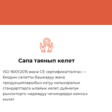
Сапа таянып келет
ISO 9001:2015 жана CE сертификатталган —
биздин сапатты башкаруу жана
продукцияларыбыз катуу халыкаралык
стандарттарга ылайык келет, дүйнөлүк
рынокторго надеждуу чечимдерди камсыз
кылат.