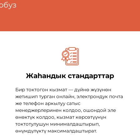
обуз
Жаһандык стандарттар
Бир токтогон кызмат — дүйнө жүзүнөн
жетишип турган онлайн, электрондук почта
же телефон аркылуу сатыс
менеджерлеринен колдоо, ошондой эле
өнөктүк колдоо, кызмат көрсөтүүнүн
токтотулушун минималдаштырып,
өнүмдүлүктү максималдаштырат.