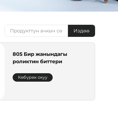
Издөө
805 Бир жанындагы
роликтин биттери
Көбүрөк окуу