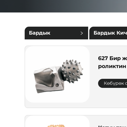
Бардык
Бардык Ки
категориялар
Категориял
627 Бир 
роликтин
Көбүрөк 