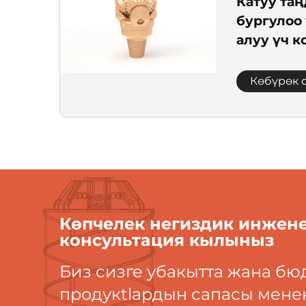
Катуу та
бургулоо 
алуу үч к
башы | TC
конустуу
Көбүрөк 
Көпчелек негиздик инжен
консультация кылыныз
Биз сизге убакытта жана бю
продукtlардын сапасы мене