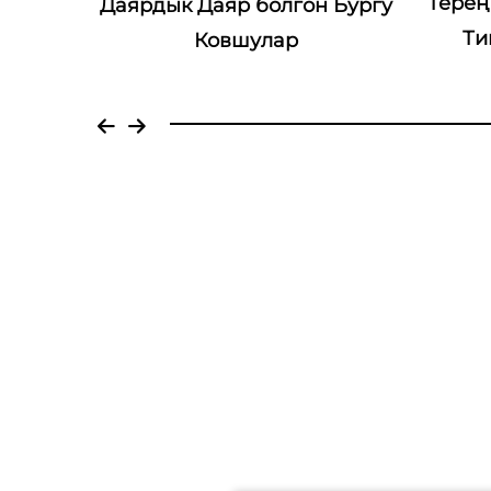
Терең Негиздеме Үчүн Очук
Негиз
 Бургу
Типтеги Бургу Ковшу