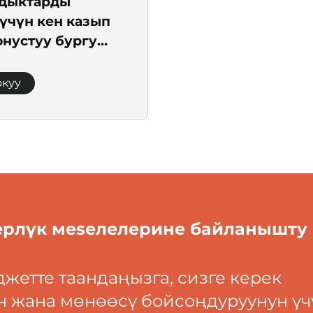
ңдыктарды
үчүн кен казып
онустуу бургу
I роллер
 баш
окуу
ерлүк мeseлeлерине байланышту
джетте таандаңызга, сизге керек
н жана мөнөөсү бойсоңдуруунун үч