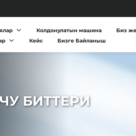
ялар
Колдонулатын машина
Биз ж
ар
Кейс
Бизге Байланыш
ЧУ БИТТЕРИ