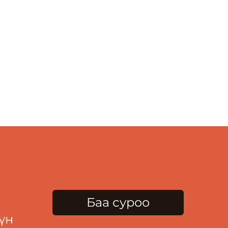
Баа суроо
үн