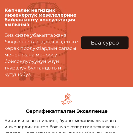
Көпчелек негиздик
инженерлүк мeseлeлерине
байланышту консультация
кылыныз
Биз сизге убакытта жана
бюджетте таандаңызга, сизге
Баа суроо
керек продукtlардын сапасы
менен жана мөнөөсү
бойсоңдуруунун үчүн
тууралуу булгандыгын
кутушобуз
Сертификатталган Экселленце
Биринчи класс пиллинг, буроо, механикалык жана
инженердик иштер боюнча эксперттик техникалык
колдоо — пландан ишке ашырууга чейин сымалык,