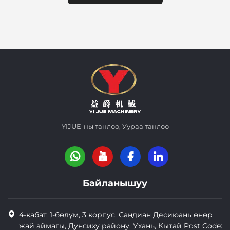
YIJUE-ны танлоо, Уураа танлоо
Байланышуу
4-кабат, 1-бөлүм, 3 корпус, Сандиан Десиюань өнөр
жай аймагы, Дунсиху району, Ухань, Кытай Post Code: