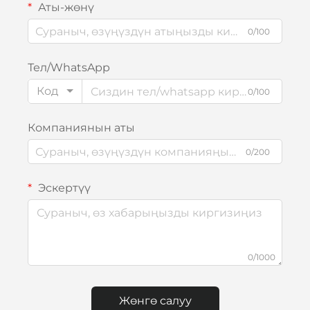
Аты-жөнү
0/100
Тел/WhatsApp
Код
0/100
Компаниянын аты
0/200
Эскертүү
0/1000
Жөнгө салуу