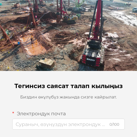
Тегинсиз саясат талап кылыңыз
Биздин өкүлүбүз жакында сизге кайрылат.
Электрондук почта
0/100