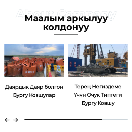
Маалым аркылуу
колдонуу
Терең Негиздеме
Даярдык Даяр болгон
Үчүн Очук Типтеги
Бургу Ковшулар
Бургу Ковшу