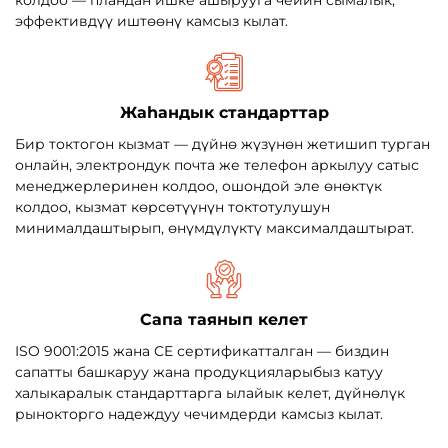
эффективдүү иштөөнү камсыз кылат.
Жаһандык стандарттар
Бир токтогон кызмат — дүйнө жүзүнөн жетишип турган
онлайн, электрондук почта же телефон аркылуу сатыс
менеджерлеринен колдоо, ошондой эле өнөктүк
колдоо, кызмат көрсөтүүнүн токтотулушун
минималдаштырып, өнүмдүлүктү максималдаштырат.
Сапа таянып келет
ISO 9001:2015 жана CE сертификатталган — биздин
сапатты башкаруу жана продукцияларыбыз катуу
халыкаралык стандарттарга ылайык келет, дүйнөлүк
рынокторго надеждуу чечимдерди камсыз кылат.