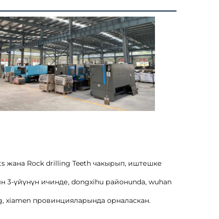
s жана Rock drilling Teeth чакырып, иштешке 
 3-үйүнүн ичинде, dongxihu районunda, wuhan 
ng, xiamen провинцияларында орналаскан. 