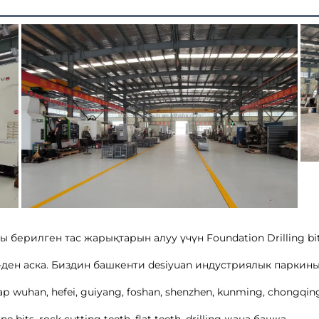
ы берилген тас жарықтарын алуу үчүн Foundation Drilling bit
ден аска. Биздин башкенти desiyuan индустриялык паркинын
 wuhan, hefei, guiyang, foshan, shenzhen, kunming, chongqi