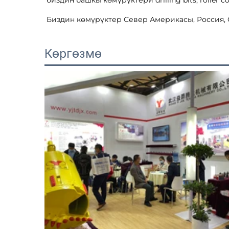
биздин башкы көмүрүктери drilling bits, roller cone
Биздин көмүрүктер Север Америкасы, Россия, О
Көргөзмө