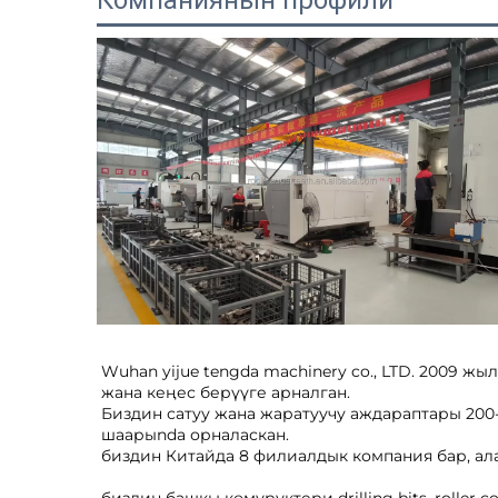
Компаниянын профили
Wuhan yijue tengda machinery co., LTD. 2009 жыл
жана кеңес берүүге арналган. 
Биздин сатуу жана жаратуучу аждараптары 200-
шаарыnda орналаскан.  
биздин Китайда 8 филиалдык компания бар, алар