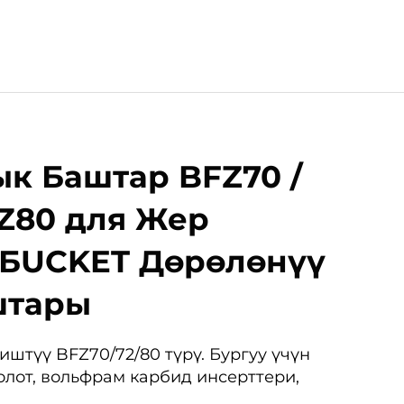
ык Баштар BFZ70 /
FZ80 для Жер
 БUCKET Дөрөлөнүү
штары
штүү BFZ70/72/80 түрү. Бургуу үчүн
олот, вольфрам карбид инсерттери,