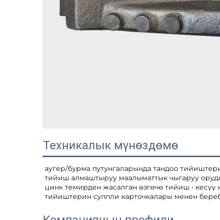
Техникалык мүнөздөмө
аугер/бурма путунгаларында тандоо тийиштер
тийиш алмаштыруу маалыматтык чыгаруу орудоо
цинк темирден жасалган өзгөчө тийиш • кесүү 
тийиштерин суппли карточкалары менен береб