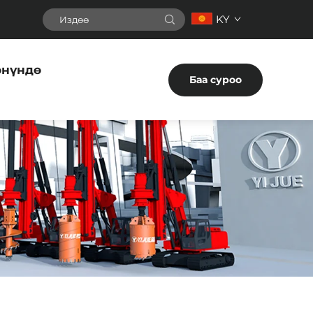
KY
өнүндө
Баа суроо