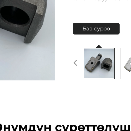
Баа суроо
Өнүмдүн сүрөттөлүш