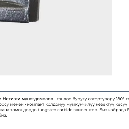
и 
Негизги мүнөздөмөлөр 
• тандоо буругу өзгөртүлөрү 180°-
су менен • компакт колдонуу мүмкүнчилүү кезектүү кесүү 
жана төмөндөрдө tungsten carbide экилештер. Биз кайрада B
из. 