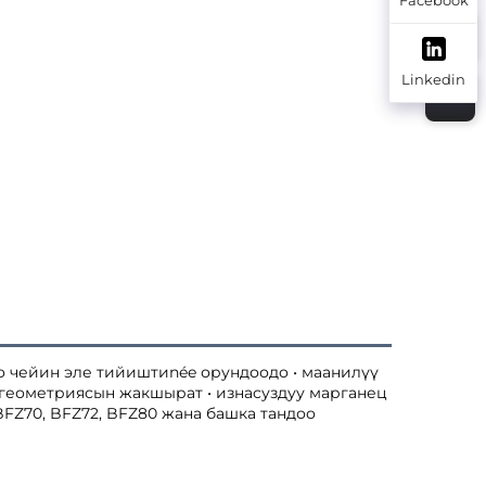
Linkedin
го чейин эле тийиштиnée орундоодо • маанилүү 
геометриясын жакшырат • изнасуздуу марганец 
FZ70, BFZ72, BFZ80 жана башка тандоо 