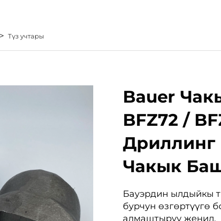
>
Түз учтары
Bauer Чак
BFZ72 / B
Дриллинг
Чакык Ба
Бауэрдин ылдыйкы ти
бурчун өзгөртүүгө б
алмаштыруу жеңил.