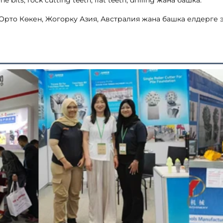
 bits, rock cutting teeth, flat teeth, drilling жана башка. 
рто Көкен, Жогорку Азия, Австралия жана башка елдерге эк