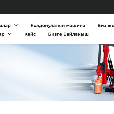
ялар
Колдонулатын машина
Биз ж
ар
Кейс
Бизге Байланыш