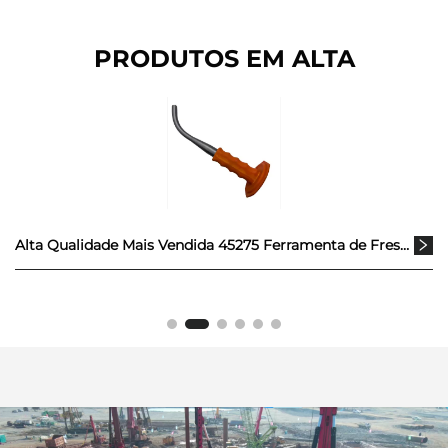
PRODUTOS EM ALTA
Alta Qualidade Mais Vendida 45275 Ferramenta de Fresagem com Ponta em Formato J para Remoção de Talhadeiras em Estradas e Ferramenta para Retirar Cortadores