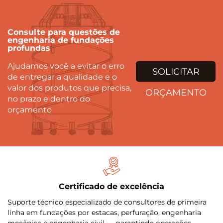
Consulte para questões de
engenharia de fundações
profundas
Ajudamos você a evitar o erro
SOLICITAR
de entregar a qualidade e o
valor dos produtos que precisa,
ORÇAMENTO
no prazo e dentro do
orçamento
Certificado de excelência
Suporte técnico especializado de consultores de primeira
linha em fundações por estacas, perfuração, engenharia
mecânica e engenharia civil — garantindo operações