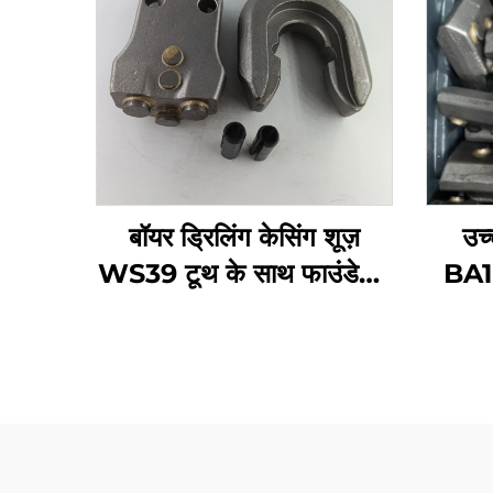
बॉयर ड्रिलिंग केसिंग शूज़
उच्
WS39 टूथ के साथ फाउंडेशन
BA10
वर्क एक्सेसरीज़ के लिए
पहनने 