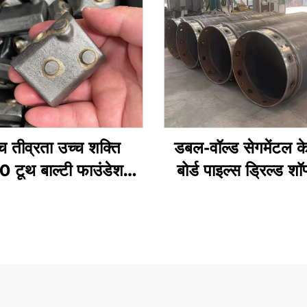
च तीव्रता उच्च शक्ति
डबल-वॉल्ड सेगमेंटल के
 टूथ बाल्टी फाउंडेशन
बोर्ड पाइल्स ड्रिल्ड शॉ
वाले भागों पर वेल्ड करना
लिए अस्थायी केसिं
केसिंग के लिए