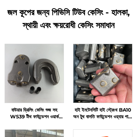
জল কূপের জন্য পিভিসি টিউব কেসিং - হালকা,
স্থায়ী এবং ক্ষয়রোধী কেসিং সমাধান
বাউয়ার ড্রিলিং কেসিং শুজ সহ
হাই ইনটেনসিটি হাই স্ট্রেংথ BA10
WS39 টীথ ফাউন্ডেশন ওয়ার্ক
অন টুথ বালতি ফাউন্ডেশন ওয়্যার পার্টস
অ্যাক্সেসরি
ফর কেসিং