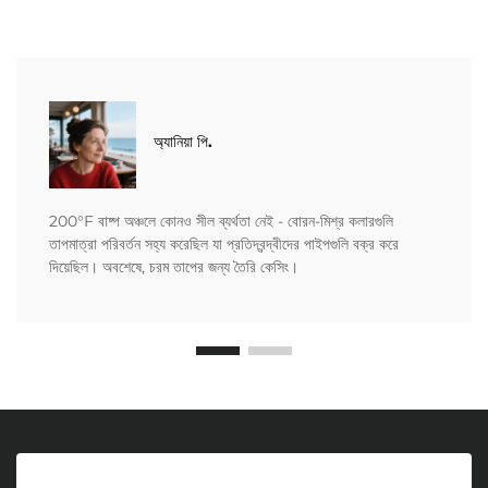
অ্যানিয়া পি.
200°F বাষ্প অঞ্চলে কোনও সীল ব্যর্থতা নেই - বোরন-মিশ্র কলারগুলি
তাপমাত্রা পরিবর্তন সহ্য করেছিল যা প্রতিদ্বন্দ্বীদের পাইপগুলি বক্র করে
দিয়েছিল। অবশেষে, চরম তাপের জন্য তৈরি কেসিং।