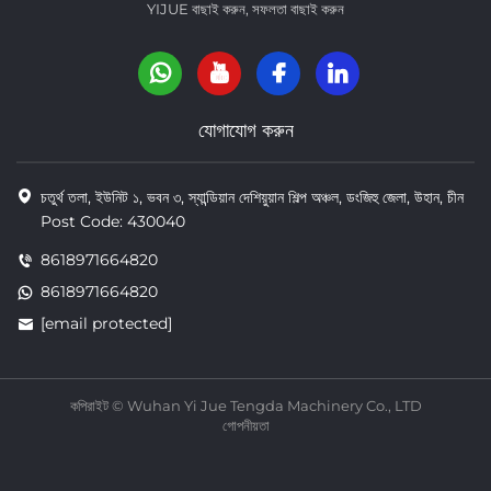
YIJUE বাছাই করুন, সফলতা বাছাই করুন
যোগাযোগ করুন
চতুর্থ তলা, ইউনিট ১, ভবন ৩, স্যান্ডিয়ান দেশিয়ুয়ান শিল্প অঞ্চল, ডংজিহু জেলা, উহান, চীন
Post Code: 430040
8618971664820
8618971664820
[email protected]
কপিরাইট © Wuhan Yi Jue Tengda Machinery Co., LTD
গোপনীয়তা