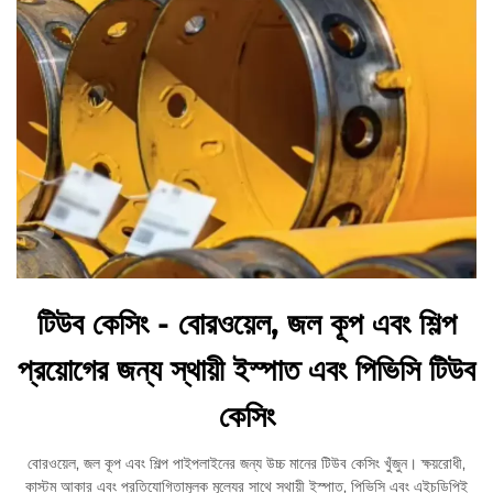
টিউব কেসিং - বোরওয়েল, জল কূপ এবং শিল্প
প্রয়োগের জন্য স্থায়ী ইস্পাত এবং পিভিসি টিউব
কেসিং
বোরওয়েল, জল কূপ এবং শিল্প পাইপলাইনের জন্য উচ্চ মানের টিউব কেসিং খুঁজুন। ক্ষয়রোধী,
কাস্টম আকার এবং প্রতিযোগিতামূলক মূল্যের সাথে স্থায়ী ইস্পাত, পিভিসি এবং এইচডিপিই