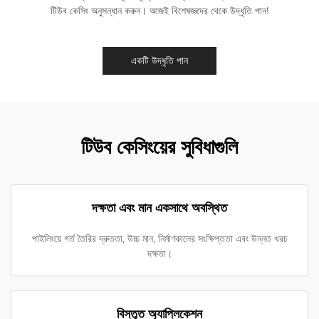
টিউব কেসিং অনুসন্ধান করুন। আজই বিশেষজ্ঞদের থেকে উদ্ধৃতি পান!
একটি উদ্ধৃতি পান
টিউব কেসিংয়ের সুবিধাগুলি
দক্ষতা এবং মান একসাথে অবস্থিত
পাইলিংয়ে গর্ত তৈরির দ্রুততা, উচ্চ মান, নির্মাণকালের সংক্ষিপ্ততা এবং উন্নত খরচ
দক্ষতা।
বিস্তৃত অ্যাপ্লিকেশন