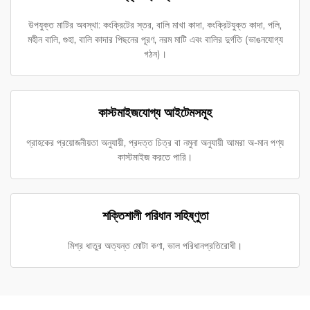
উপযুক্ত মাটির অবস্থা: কংক্রিটের স্তর, বালি মাখা কাদা, কংক্রিটযুক্ত কাদা, পলি,
মহীন বালি, গুহা, বালি কাদার পিছনের পূরণ, নরম মাটি এবং বালির দুর্গতি (ভাঙনযোগ্য
গঠন)।
কাস্টমাইজযোগ্য আইটেমসমূহ
গ্রাহকের প্রয়োজনীয়তা অনুযায়ী, প্রদত্ত চিত্র বা নমুনা অনুযায়ী আমরা অ-মান পণ্য
কাস্টমাইজ করতে পারি।
শক্তিশালী পরিধান সহিষ্ণুতা
মিশ্র ধাতুর অত্যন্ত মোটা কণা, ভাল পরিধানপ্রতিরোধী।