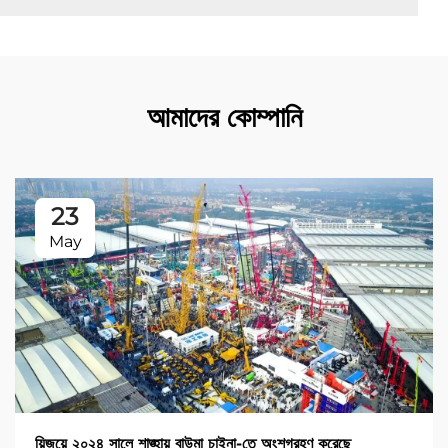
আমাদের কোম্পানি
23
May
য়িজুয়ে ২০২৪ সালে শাঙ্হায় বাউমা চাইনা-তে অংশগ্রহণ করেছে