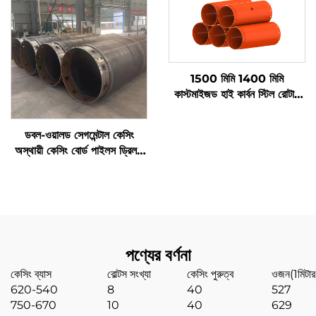
1500 মিমি 1400 মিমি
কাস্টমাইজড হাই কার্বন স্টিল রোটারি
ড্রিলিং রিগ বোর পাইল টুলস কেসিং
টিউব
ডবল-ওয়ালড সেগমেন্টাল কেসিং
অস্থায়ী কেসিং বোর্ড পাইলস ড্রিলড
শ্যাফট
পণ্যের বর্ণনা
কেসিং ব্যাস
বোল্টস সংখ্যা
কেসিং পুরুত্ব
ওজন(1মিটার
620-540
8
40
527
750-670
10
40
629