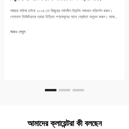
শাঙ্হায় বাউমা চাইনা ২০২৪-তে য়িজুয়ের সর্বনবীন ড্রিলিং সমাধান পরিদর্শন করুন।
গ্লোবাল ভিজিটরদের দ্বারা চিহ্নিত পণ্যসমূহের সাথে শ্রেষ্ঠতা অনুভব করুন। আজই
আরও জানুন!
আরও দেখুন
আমাদের ক্লায়েন্টরা কী বলছেন