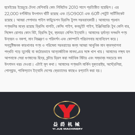
হুবেইয়ের ইয়েচুয়ে টেংদা মেশিনারি কোং লিমিটেড 2010 সালে প্রতিষ্ঠিত হয়েছিল। এর
22,000 বর্গমিটার উৎপাদন ঘাঁটি রয়েছে এবং ISO9001 এবং 60টি পেটেন্ট সার্টিফিকেট
রয়েছে। আমরা পেশাদার পাইল ফাউন্ডেশন ড্রিলিং টুলস সরবরাহকারী। আমাদের প্রধান
পণ্যগুলির মধ্যে রয়েছে ড্রিলিং বালতি, কেসিং পাইপ, কনডুইট পাইপ, ইঞ্জিনিয়ারিং টুথ কেলি বার,
সিঙ্গেল রোলার কোন বিট, ড্রিলিং টুথ, ব্যবহৃত মেশিন ইত্যাদি। আমাদের দুর্দান্ত দলগুলি পণ্য
উন্নয়ন ও নকশা, মান নিয়ন্ত্রণ ও পরিদর্শন এবং কোম্পানি পরিচালনায় মনোনিবেশ করে।
সন্তুষ্টিজনক কারখানার পণ্য ও পরিষেবা সরবরাহের জন্য আমরা আধুনিক মান ব্যবস্থাপনা
পদ্ধতি গড়ে তুলেছি যা কঠোরভাবে আন্তর্জাতিক মানদণ্ডের সঙ্গে খাপ খায়। আমাদের লক্ষ্য হল
আপনাকে সেরা গুণমানের ছিদ্র, ঘন্টায় ড্রিল করা সর্বাধিক মিটার এবং সম্ভাব্য সবচেয়ে কম
উৎপাদন খরচ দেওয়া। এটাই মূল কথা। আমাদের পণ্যগুলি মার্কিন যুক্তরাষ্ট্র, অস্ট্রেলিয়া,
পোল্যান্ড, পাকিস্তান ইত্যাদি দেশের ক্রেতাদের কাছেও রপ্তানি করা হয়।