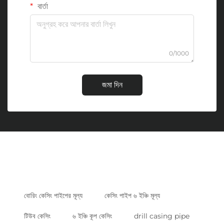
বার্তা
0/1000
জমা দিন
বোরিং কেসিং পাইপের মূল্য
কেসিং পাইপ ৬ ইঞ্চি মূল্য
টিউব কেসিং
৬ ইঞ্চি কূপ কেসিং
drill casing pipe