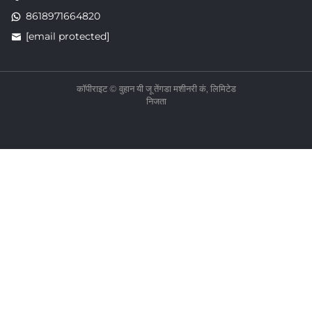
8618971664820
[email protected]
कॉपीराइट © वुहान यी जू तेंगडा मशीनरी कं, लिमिटेड
निजता