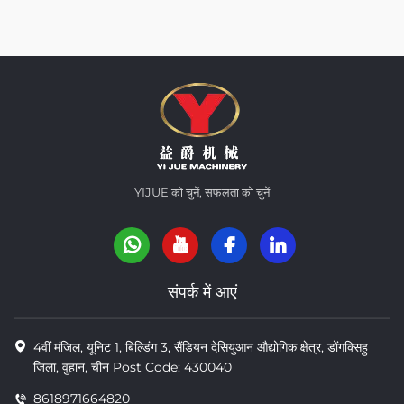
YIJUE को चुनें, सफलता को चुनें
संपर्क में आएं
4वीं मंजिल, यूनिट 1, बिल्डिंग 3, सैंडियन देसियुआन औद्योगिक क्षेत्र, डोंगक्सिहु
जिला, वुहान, चीन Post Code: 430040
8618971664820