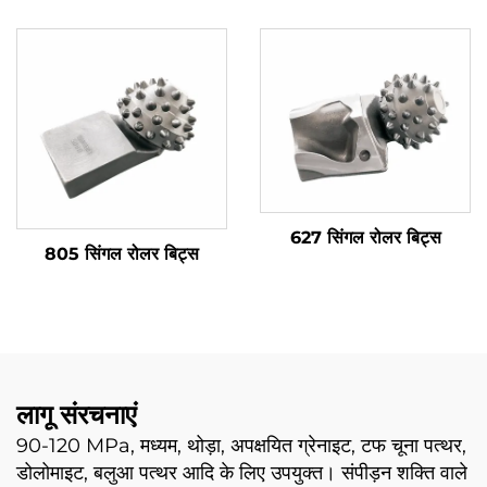
85/100 पायलट बिट 68/95
BA50-26.5 BA70-38
C30
BA90-35 BA55-22
BA90-42 केसिंग बैरल के लिए
627 सिंगल रोलर बिट्स
805 सिंगल रोलर बिट्स
लागू संरचनाएं
90-120 MPa, मध्यम, थोड़ा, अपक्षयित ग्रेनाइट, टफ चूना पत्थर,
डोलोमाइट, बलुआ पत्थर आदि के लिए उपयुक्त। संपीड़न शक्ति वाले