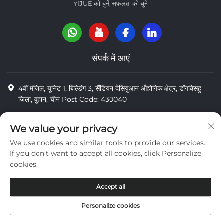
YIJUE को चुनें, सफलता को चुनें
संपर्क में आएं
4वीं मंजिल, यूनिट 1, बिल्डिंग 3, सैंडियन देसियुआन औद्योगिक क्षेत्र, डोंगक्सिहु
जिला, वुहान, चीन Post Code: 430040
8618971664820
We value your privacy
8618971664820
We use cookies and similar tools to provide our services.
[email protected]
If you don't want to accept all cookies, click Personalize
cookies.
कॉपीराइट © वुहान यी जू तेंगडा मशीनरी कं, लिमिटेड
Accept all
निजता
Personalize cookies