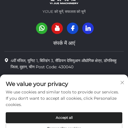
YIJUE को चुनें, सफलता को चुनें
संपर्क में आएं
4वीं मंजिल, यूनिट 1, बिल्डिंग 3, सैंडियन देसियुआन औद्योगिक क्षेत्र, डोंगक्सिहु
जिला, वुहान, चीन Post Code: 430040
8618971664820
We value your privacy
8618971664820
We use cookies and similar tools to provide our services.
[email protected]
If you don't want to accept all cookies, click Personalize
cookies.
कॉपीराइट © वुहान यी जू तेंगडा मशीनरी कं, लिमिटेड
Accept all
निजता