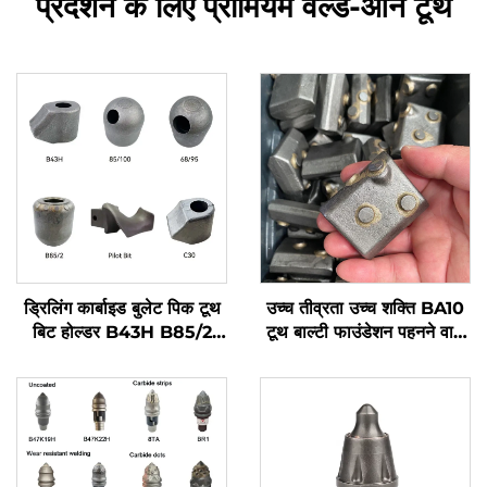
प्रदर्शन के लिए प्रीमियम वेल्ड-ऑन टूथ
ड्रिलिंग कार्बाइड बुलेट पिक टूथ
उच्च तीव्रता उच्च शक्ति BA10
बिट होल्डर B43H B85/2
टूथ बाल्टी फाउंडेशन पहनने वाले
85/100 पायलट बिट 68/95
भागों पर वेल्ड करना केसिंग के
C30
लिए