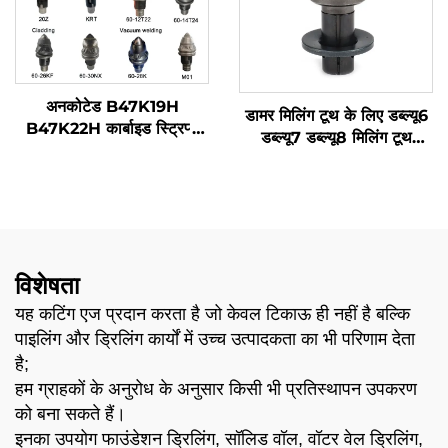
अनकोटेड B47K19H
डामर मिलिंग टूथ के लिए डब्ल्यू6
B47K22H कार्बाइड स्ट्रिप्स
डब्ल्यू7 डब्ल्यू8 मिलिंग टूथ
8TA BR1 घिसने के लिए वेल्डिंग
विर्टजेन मिलिंग मशीन
कार्बाइड डॉट्स 20Z क्लैडिंग
60-26KF KRT 60-30NX
60-12T22 वैक्यूम वेल्डिंग 60-
28K 60-14T24 M01
विशेषता
यह कटिंग एज प्रदान करता है जो केवल टिकाऊ ही नहीं है बल्कि
पाइलिंग और ड्रिलिंग कार्यों में उच्च उत्पादकता का भी परिणाम देता
है;
हम ग्राहकों के अनुरोध के अनुसार किसी भी प्रतिस्थापन उपकरण
को बना सकते हैं।
इनका उपयोग फाउंडेशन ड्रिलिंग, सॉलिड वॉल, वॉटर वेल ड्रिलिंग,