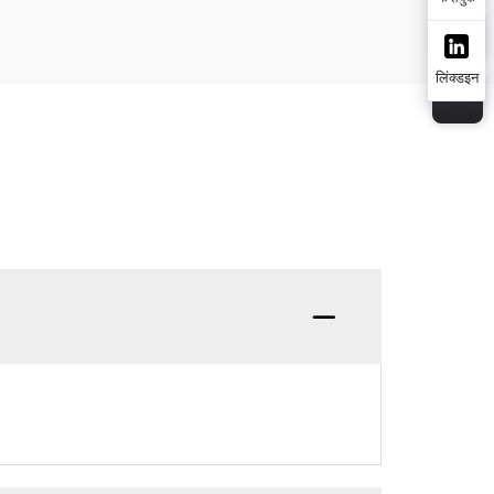
लिंक्डइन