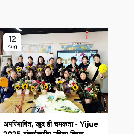
12
2
Aug
Oc
यिजु
प्रद
अपरिभाषित, खुद ही चमकता - Yijue
2025 अंतर्राष्ट्रीय महिला दिवस