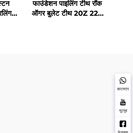
स्टन
फाउंडेशन पाइलिंग टीथ रॉक
िलिंग
ऑगर बुलेट टीथ 20Z 22Z
 के लिए
ड्रिलिंग टूल्स
व्हाटसएप
यूट्यूब
फेसबुक