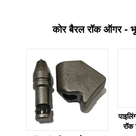
कोर बैरल रॉक ऑगर - भूव
पाइलिं
रॉक 