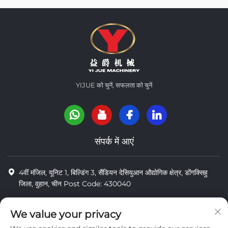
YIJUE को चुनें, सफलता को चुनें
संपर्क में आएं
4वीं मंजिल, यूनिट 1, बिल्डिंग 3, सैंडियन देसियुआन औद्योगिक क्षेत्र, डोंगक्सिहु
जिला, वुहान, चीन Post Code: 430040
8618971664820
We value your privacy
8618971664820