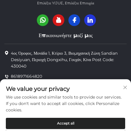
Επιλέξτε YIJUE, Επιλέξτε Επιτυχία
Επικοινωνήστε μαζί μας
4ος Όροφος, Μονάδα 1, Κτίριο 3, Βιομηχανική Ζώνη Sandian
Desiyuan, Περιοχή Dongxihu, Γουχάν, Κίνα Post Code:
430040
8618971664820
8618971664820
We value your privacy
[email protected]
We use cookies and similar tools to provide our services.
If you don't want to accept all cookies, click Personalize
cookies.
Πνευματικά δικαιώματα © Wuhan Yi Jue Tengda Machinery Co.,
LTD
Accept all
προστασία Προσωπικών Δεδομένων