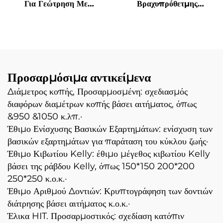
Για Γεώτρηση Με
Βραχυπρόθετμης
Σκληρομεταλλικά Δόντια
Διάτρησης Πέλματα
Θεμελίωσης Για Μηχανή
Πέτρας Κράμα
Πασσάλων
Βολφραμίου-Κοβαλτίου 42
CrMo KRT Υπερχονδρικά
Σωματίδια Κράματος
Προσαρμόσιμα αντικείμενα
Διάμετρος κοπής, Προσαρμοσμένη: σχεδιασμός
διαφόρων διαμέτρων κοπής βάσει αιτήματος, όπως
&950 &1050 κ.λπ.·
Έθιμο Ενίσχυσης Βασικών Εξαρτημάτων: ενίσχυση των
βασικών εξαρτημάτων για παράταση του κύκλου ζωής·
Έθιμο Κιβωτίου Kelly: έθιμο μέγεθος κιβωτίου Kelly
βάσει της ράβδου Kelly, όπως 150*150 200*200
250*250 κ.ο.κ.·
Έθιμο Αριθμού Δοντιών: Κρυπτογράφηση των δοντιών
διάτρησης βάσει αιτήματος κ.ο.κ.·
Έλικα HIT. Προσαρμοστικός: σχεδίαση κατόπιν