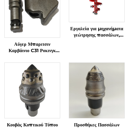
Εργαλεία για μηχανήματα
γεώτρησης πασσάλων,
ατράκτια για σκληρούς
Αύγερ Μπαριτσιν
βράχους (βράχος & έδαφος)
Καρβάινιο C31 Ροκινγκ
Κοπτικό Σφαιρικό Οδόντιο
C31HD B47K22H για
Μηχανή Εξορύξεων
Φράγματος
Κουβάς Κοπτικού Τύπου
Προσθήκες Πασσάλων