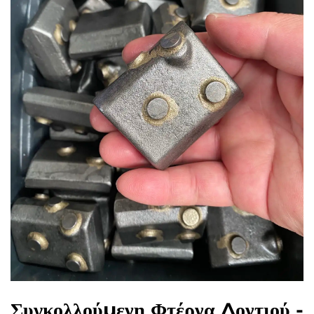
Συγκολλούμενη Φτέρνα Δοντιού -