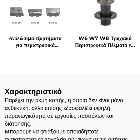
Επικαλυμμένες 60-26KF
KRT 60-30NX 60-12T22
Συγκόλληση κενού 60-28K
60-14T24 M01
Αναλώσιμα εξαρτήματα
W6 W7 W8 Τροχιακά
για περιστροφικά
Περιστροφικά Πέλματα για
τρυπάνια θεμελίωσης
Μηχανήματα
Ηλεκτρόδια συγκόλλησης
Φρεζαρίσματος Ασφάλτου
BA10 BA50-26,5 BA70-
Wirtgen
38 BA90-35 BA55-22
BA90-42 για χειρούργηση
κυλίνδρου
Χαρακτηριστικό
Παρέχει την ακμή κοπής, η οποία δεν είναι μόνο
ανθεκτική, αλλά επίσης εξασφαλίζει υψηλή
παραγωγικότητα σε εργασίες πασσάλων και
διάτρησης.
Μπορούμε να φτιάξουμε οποιαδήποτε
αντικαταστατικά εργαλεία σύμφωνα με τις αιτήσεις