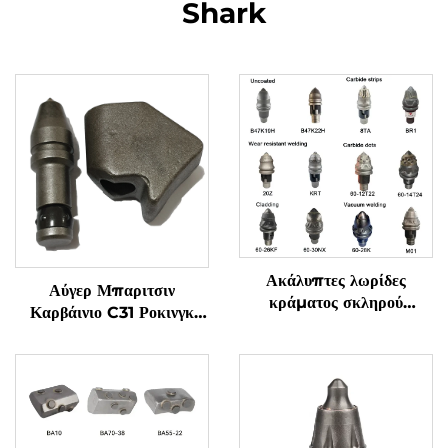
Shark
Ακάλυπτες λωρίδες
Αύγερ Μπαριτσιν
κράματος σκληρού
Καρβάινιο C31 Ροκινγκ
μετάλλου B47K19H
Κοπτικό Σφαιρικό Οδόντιο
B47K22H 8TA BR1
C31HD B47K22H για
Ανθεκτικές στη φθορά
Μηχανή Εξορύξεων
κορυφές κράματος
Φράγματος
σκληρού μετάλλου για
συγκόλληση 20Z